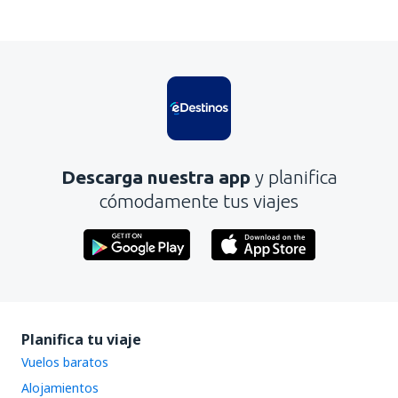
En mi opinión, este artículo:
Es confuso
Contiene información incorrecta
No profundiza en el tema
Es demasiado largo
Descarga nuestra app
y planifica
Enviar
cómodamente tus viajes
Planifica tu viaje
Vuelos baratos
Alojamientos