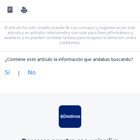
El artículo ha sido creado usando IA. Los consejos y sugerencias en este
artículo y en artículos relacionados son solo para fines informativos y
auxiliares y no pueden constituir la base para ninguna reclamación contra
{siteName}.
¿Contiene este artículo la información que andabas buscando?
Sí
No
|
En mi opinión, este artículo:
Es confuso
Contiene información incorrecta
No profundiza en el tema
Es demasiado largo