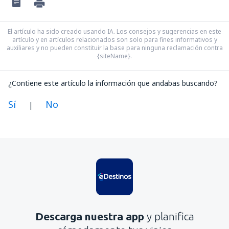
El artículo ha sido creado usando IA. Los consejos y sugerencias en este
artículo y en artículos relacionados son solo para fines informativos y
auxiliares y no pueden constituir la base para ninguna reclamación contra
{siteName}.
¿Contiene este artículo la información que andabas buscando?
Sí
No
|
En mi opinión, este artículo:
Es confuso
Contiene información incorrecta
No profundiza en el tema
Es demasiado largo
Descarga nuestra app
y planifica
Enviar