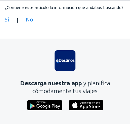
¿Contiene este artículo la información que andabas buscando?
Sí
No
|
En mi opinión, este artículo:
Es confuso
Contiene información incorrecta
No profundiza en el tema
Es demasiado largo
Descarga nuestra app
y planifica
Enviar
cómodamente tus viajes