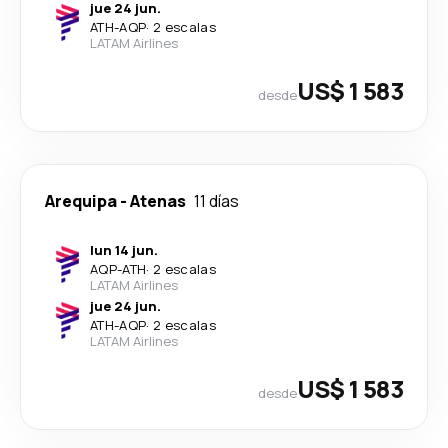
jue 24 jun.
ATH
-
AQP
·
2 escalas
LATAM Airlines
US$ 1 583
desde
Arequipa
-
Atenas
11 días
lun 14 jun.
AQP
-
ATH
·
2 escalas
LATAM Airlines
jue 24 jun.
ATH
-
AQP
·
2 escalas
LATAM Airlines
US$ 1 583
desde