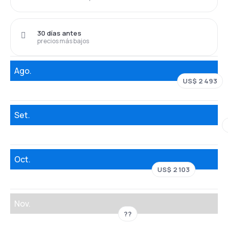
30 días antes
precios más bajos
Ago.
US$ 2 493
Set.
Oct.
US$ 2 103
Nov.
??