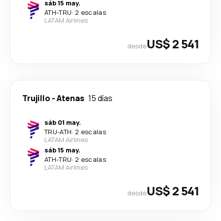
sáb 15 may.
ATH
-
TRU
·
2 escalas
LATAM Airlines
US$ 2 541
desde
Trujillo
-
Atenas
15 días
sáb 01 may.
TRU
-
ATH
·
2 escalas
LATAM Airlines
sáb 15 may.
ATH
-
TRU
·
2 escalas
LATAM Airlines
US$ 2 541
desde