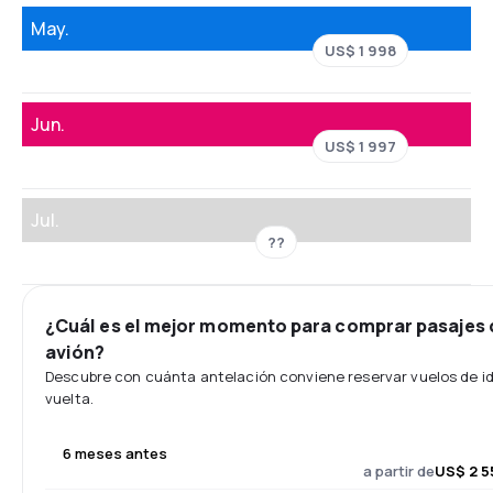
May.
US$ 1 998
Jun.
US$ 1 997
Jul.
??
¿Cuál es el mejor momento para comprar pasajes 
avión?
Descubre con cuánta antelación conviene reservar vuelos de id
vuelta.
6 meses antes
a partir de
US$ 2 5