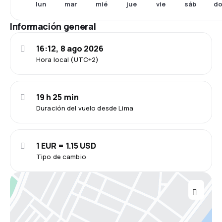
lun
mar
mié
jue
vie
sáb
d
Información general
16:12, 8 ago 2026
Hora local (UTC+2)
19 h 25 min
Duración del vuelo desde Lima
1 EUR = 1.15 USD
Tipo de cambio