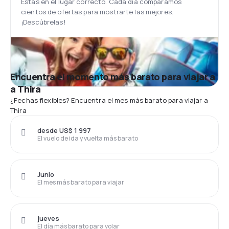
Estás en el lugar correcto. Cada día comparamos
cientos de ofertas para mostrarte las mejores.
¡Descúbrelas!
Encuentra el momento más barato para viajar a
a Thira
¿Fechas flexibles? Encuentra el mes más barato para viajar a
Thira
desde US$ 1 997
El vuelo de ida y vuelta más barato
Junio
El mes más barato para viajar
jueves
El día más barato para volar