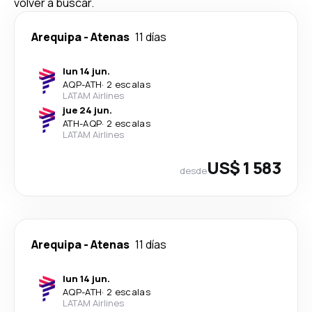
volver a buscar.
Arequipa
-
Atenas
11 días
lun 14 jun.
AQP
-
ATH
·
2 escalas
LATAM Airlines
jue 24 jun.
ATH
-
AQP
·
2 escalas
LATAM Airlines
US$ 1 583
desde
Arequipa
-
Atenas
11 días
lun 14 jun.
AQP
-
ATH
·
2 escalas
LATAM Airlines