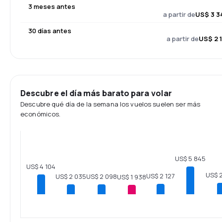
3 meses antes
a partir de
US$ 3 3
30 días antes
a partir de
US$ 2 1
Descubre el día más barato para volar
Descubre qué día de la semana los vuelos suelen ser más
económicos.
US$ 5 845
US$ 4 104
US$ 
US$ 2 127
US$ 2 098
US$ 2 035
US$ 1 938