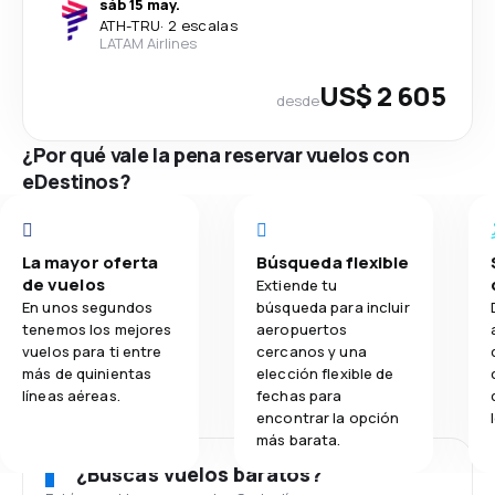
sáb 15 may.
ATH
-
TRU
·
2 escalas
LATAM Airlines
US$ 2 605
desde
¿Por qué vale la pena reservar vuelos con
eDestinos?
La mayor oferta
Búsqueda flexible
de vuelos
Extiende tu
En unos segundos
búsqueda para incluir
tenemos los mejores
aeropuertos
vuelos para ti entre
cercanos y una
más de quinientas
elección flexible de
líneas aéreas.
fechas para
encontrar la opción
más barata.
¿Buscas vuelos baratos?