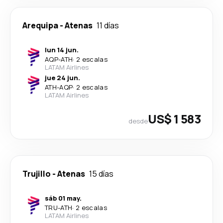
Arequipa
-
Atenas
11 días
lun 14 jun.
AQP
-
ATH
·
2 escalas
LATAM Airlines
jue 24 jun.
ATH
-
AQP
·
2 escalas
LATAM Airlines
US$ 1 583
desde
Trujillo
-
Atenas
15 días
sáb 01 may.
TRU
-
ATH
·
2 escalas
LATAM Airlines