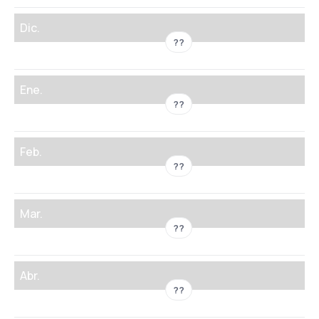
Dic.
??
Ene.
??
Feb.
??
Mar.
??
Abr.
??