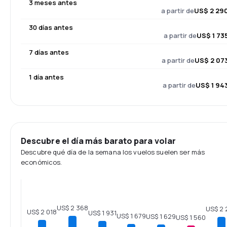
3 meses antes
a partir de
US$ 2 29
30 días antes
a partir de
US$ 1 73
7 días antes
a partir de
US$ 2 07
1 día antes
a partir de
US$ 1 94
Descubre el día más barato para volar
Descubre qué día de la semana los vuelos suelen ser más
económicos.
US$ 2 368
US$ 2 
US$ 2 018
US$ 1 931
US$ 1 679
US$ 1 629
US$ 1 560