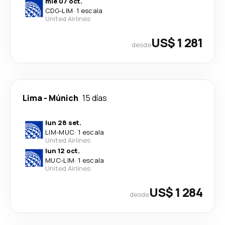
mié 07 oct.
CDG
-
LIM
·
1 escala
United Airlines
US$ 1 281
desde
Lima
-
Múnich
15 días
lun 28 set.
LIM
-
MUC
·
1 escala
United Airlines
lun 12 oct.
MUC
-
LIM
·
1 escala
United Airlines
US$ 1 284
desde