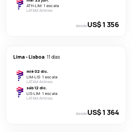
ATH
-
LIM
·
1 escala
LATAM Airlines
US$ 1 356
desde
Lima
-
Lisboa
11 días
mié 02 dic.
LIM
-
LIS
·
1 escala
LATAM Airlines
sáb 12 dic.
LIS
-
LIM
·
1 escala
LATAM Airlines
US$ 1 364
desde