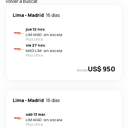
volver a buscar.
Lima
-
Madrid
16 días
jue 12 nov.
LIM
-
MAD
·
sin escala
Plus Ultra
vie 27 nov.
MAD
-
LIM
·
sin escala
Plus Ultra
US$ 950
desde
Lima
-
Madrid
16 días
sáb 13 mar.
LIM
-
MAD
·
sin escala
Plus Ultra