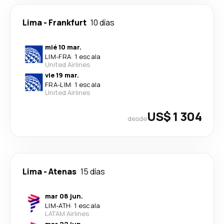
Lima
-
Frankfurt
10 días
mié 10 mar.
LIM
-
FRA
·
1 escala
United Airlines
vie 19 mar.
FRA
-
LIM
·
1 escala
United Airlines
US$ 1 304
desde
Lima
-
Atenas
15 días
mar 08 jun.
LIM
-
ATH
·
1 escala
LATAM Airlines
mar 22 jun.