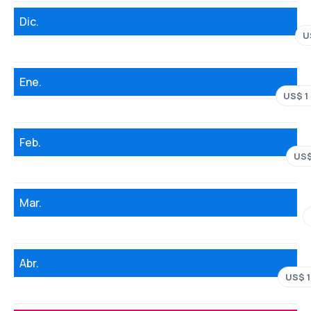
Dic.
U
Ene.
US$ 1
Feb.
US$
Mar.
Abr.
US$ 1