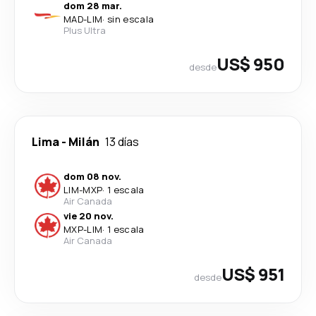
dom 28 mar.
MAD
-
LIM
·
sin escala
Plus Ultra
US$ 950
desde
Lima
-
Milán
13 días
dom 08 nov.
LIM
-
MXP
·
1 escala
Air Canada
vie 20 nov.
MXP
-
LIM
·
1 escala
Air Canada
US$ 951
desde