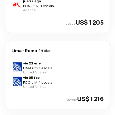
jue 27 ago.
BCN
-
CUZ
·
1 escala
Avianca
US$ 1 205
desde
Lima
-
Roma
15 días
vie 22 ene.
LIM
-
FCO
·
1 escala
United Airlines
vie 05 feb.
FCO
-
LIM
·
1 escala
United Airlines
US$ 1 216
desde