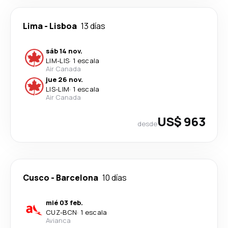
Lima
-
Lisboa
13 días
sáb 14 nov.
LIM
-
LIS
·
1 escala
Air Canada
jue 26 nov.
LIS
-
LIM
·
1 escala
Air Canada
US$ 963
desde
Cusco
-
Barcelona
10 días
mié 03 feb.
CUZ
-
BCN
·
1 escala
Avianca