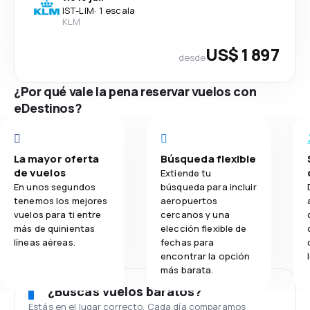
IST
-
LIM
·
1 escala
KLM
US$ 1 897
desde
¿Por qué vale la pena reservar vuelos con
eDestinos?
La mayor oferta
Búsqueda flexible
de vuelos
Extiende tu
En unos segundos
búsqueda para incluir
tenemos los mejores
aeropuertos
vuelos para ti entre
cercanos y una
más de quinientas
elección flexible de
líneas aéreas.
fechas para
encontrar la opción
más barata.
¿Buscas vuelos baratos?
Estás en el lugar correcto. Cada día comparamos