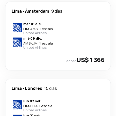
Lima
-
Ámsterdam
9 días
mar 01 dic.
LIM
-
AMS
·
1 escala
United Airlines
mié 09 dic.
AMS
-
LIM
·
1 escala
United Airlines
US$ 1 366
desde
Lima
-
Londres
15 días
lun 07 set.
LIM
-
LHR
·
1 escala
United Airlines
lun 21 set.