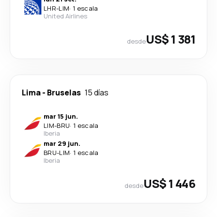
LHR
-
LIM
·
1 escala
United Airlines
US$ 1 381
desde
Lima
-
Bruselas
15 días
mar 15 jun.
LIM
-
BRU
·
1 escala
Iberia
mar 29 jun.
BRU
-
LIM
·
1 escala
Iberia
US$ 1 446
desde