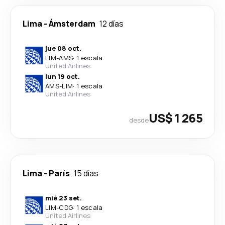
Lima
-
Ámsterdam
12 días
jue 08 oct.
LIM
-
AMS
·
1 escala
United Airlines
lun 19 oct.
AMS
-
LIM
·
1 escala
United Airlines
US$ 1 265
desde
Lima
-
París
15 días
mié 23 set.
LIM
-
CDG
·
1 escala
United Airlines