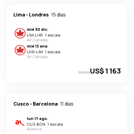
Lima
-
Londres
15 días
mié 30 dic.
LIM
-
LHR
·
1 escala
Air Canada
mié 13 ene.
LHR
-
LIM
·
1 escala
Air Canada
US$ 1 163
desde
Cusco
-
Barcelona
11 días
lun 17 ago.
CUZ
-
BCN
·
1 escala
Avianca