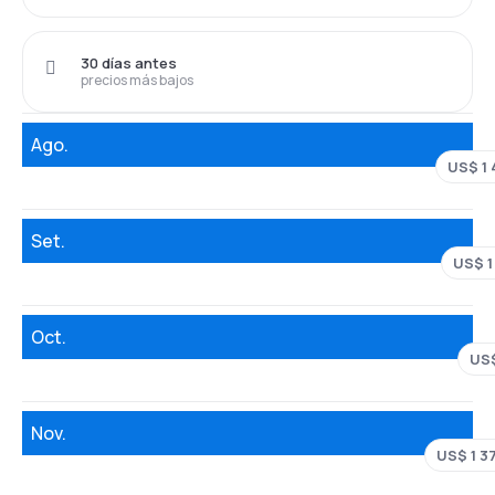
30 días antes
precios más bajos
Ago.
US$ 1 
Set.
US$ 1
Oct.
US$
Nov.
US$ 1 3