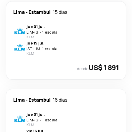
Lima
-
Estambul
15 días
jue 01 jul.
LIM
-
IST
·
1 escala
KLM
jue 15 jul.
IST
-
LIM
·
1 escala
KLM
US$ 1 891
desde
Lima
-
Estambul
16 días
jue 01 jul.
LIM
-
IST
·
1 escala
KLM
vie 16 jul.