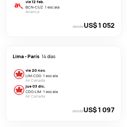
vie 12 feb.
BCN
-
CUZ
·
1 escala
Avianca
US$ 1 052
desde
Lima
-
París
14 días
vie 20 nov.
LIM
-
CDG
·
1 escala
Air Canada
jue 03 dic.
CDG
-
LIM
·
1 escala
Air Canada
US$ 1 097
desde