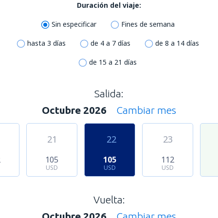
Duración del viaje:
Sin especificar
Fines de semana
hasta 3 días
de 4 a 7 días
de 8 a 14 días
de 15 a 21 días
Salida:
Octubre 2026
Cambiar mes
21
22
23
2
105
105
112
USD
USD
USD
Vuelta:
Octubre 2026
Cambiar mes