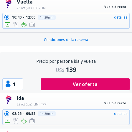
Vuelta
Vuelo directo
23 oct (vie)
TPP - LIM
10:40
12:00
detalles
1h 20min
Condiciones de la reserva
Precio por persona ida y vuelta
139
US$
1
Ver oferta
Ida
Vuelo directo
22 oct (jue)
LIM - TPP
08:25
09:55
detalles
1h 30min