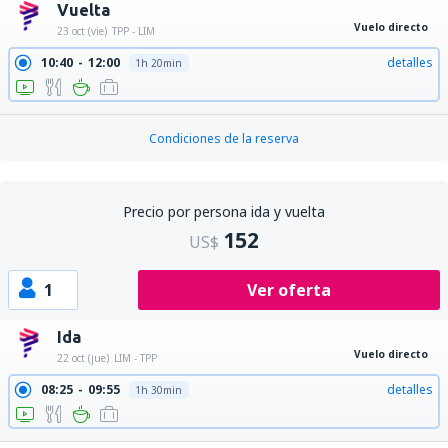
Vuelta
Vuelo directo
23 oct (vie)
TPP - LIM
10:40
12:00
detalles
1h 20min
Condiciones de la reserva
Precio por persona ida y vuelta
152
US$
1
Ver oferta
Ida
Vuelo directo
22 oct (jue)
LIM - TPP
08:25
09:55
detalles
1h 30min