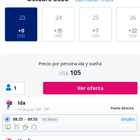
23
24
25
26
+0
+35
+7
+22
USD
USD
USD
USD
Precio por persona ida y vuelta
105
US$
1
Ver oferta
Ida
Vuelo directo
22 oct (jue)
LIM - TPP
08:25
09:55
detalles
1h 30min