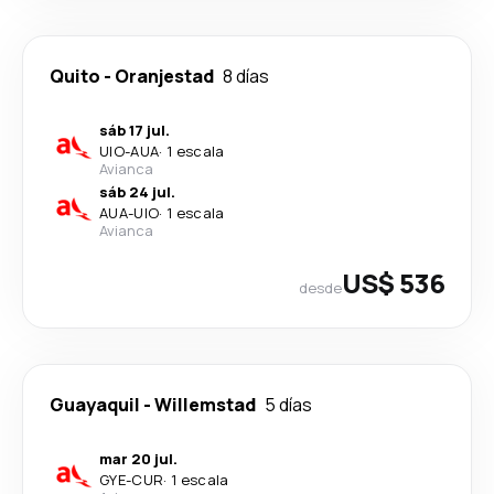
Quito
-
Oranjestad
8 días
sáb 17 jul.
UIO
-
AUA
·
1 escala
Avianca
sáb 24 jul.
AUA
-
UIO
·
1 escala
Avianca
US$ 536
desde
Guayaquil
-
Willemstad
5 días
mar 20 jul.
GYE
-
CUR
·
1 escala