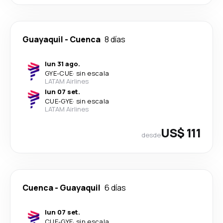
Guayaquil
-
Cuenca
8 días
lun 31 ago.
GYE
-
CUE
·
sin escala
LATAM Airlines
lun 07 set.
CUE
-
GYE
·
sin escala
LATAM Airlines
US$ 111
desde
Cuenca
-
Guayaquil
6 días
lun 07 set.
CUE
-
GYE
·
sin escala