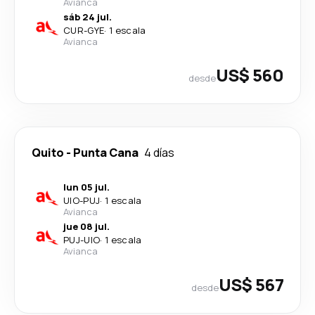
Avianca
sáb 24 jul.
CUR
-
GYE
·
1 escala
Avianca
US$ 560
desde
Quito
-
Punta Cana
4 días
lun 05 jul.
UIO
-
PUJ
·
1 escala
Avianca
jue 08 jul.
PUJ
-
UIO
·
1 escala
Avianca
US$ 567
desde