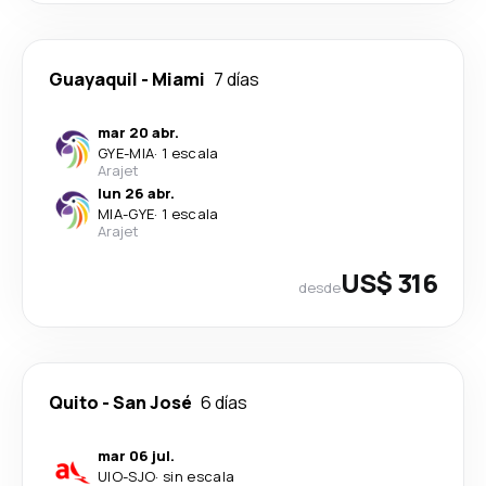
Guayaquil
-
Miami
7 días
mar 20 abr.
GYE
-
MIA
·
1 escala
Arajet
lun 26 abr.
MIA
-
GYE
·
1 escala
Arajet
US$ 316
desde
Quito
-
San José
6 días
mar 06 jul.
UIO
-
SJO
·
sin escala