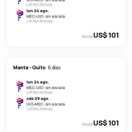
LATAM Airlines
lun 24 ago.
MEC
-
UIO
·
sin escala
LATAM Airlines
US$ 101
desde
Manta
-
Quito
6 días
lun 24 ago.
MEC
-
UIO
·
sin escala
LATAM Airlines
sáb 29 ago.
UIO
-
MEC
·
sin escala
LATAM Airlines
US$ 101
desde