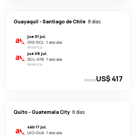
Guayaquil
-
Santiago de Chile
8 días
jue 01 jul.
GYE
-
SCL
·
1 escala
Avianca
jue 08 jul.
SCL
-
GYE
·
1 escala
Avianca
US$ 417
desde
Quito
-
Guatemala City
8 días
sáb 17 jul.
UIO
-
GUA
·
1 escala