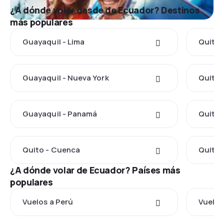
¿A dónde volar desde de Ecuador? Destinos
más populares
Guayaquil - Lima
Quito 
Guayaquil - Nueva York
Quito 
Guayaquil - Panamá
Quito 
Quito - Cuenca
Quito 
¿A dónde volar de Ecuador? Países más
populares
Vuelos a Perú
Vuelos