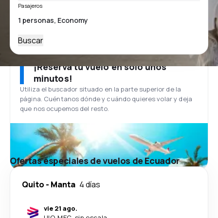
Pasajeros
Buscar
¡Reserva tu vuelo en solo unos
minutos!
Utiliza el buscador situado en la parte superior de la
página. Cuéntanos dónde y cuándo quieres volar y deja
que nos ocupemos del resto.
Ofertas especiales de vuelos de Ecuador
Quito
-
Manta
4 días
vie 21 ago.
UIO
-
MEC
·
sin escala