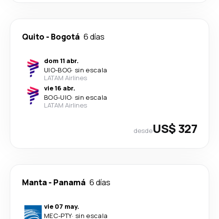
Quito
-
Bogotá
6 días
dom 11 abr.
UIO
-
BOG
·
sin escala
LATAM Airlines
vie 16 abr.
BOG
-
UIO
·
sin escala
LATAM Airlines
US$ 327
desde
Manta
-
Panamá
6 días
vie 07 may.
MEC
-
PTY
·
sin escala