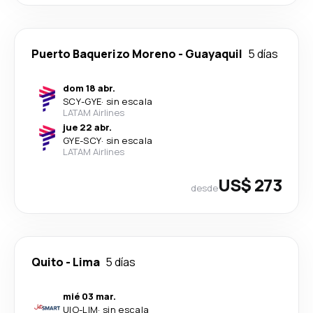
Puerto Baquerizo Moreno
-
Guayaquil
5 días
dom 18 abr.
SCY
-
GYE
·
sin escala
LATAM Airlines
jue 22 abr.
GYE
-
SCY
·
sin escala
LATAM Airlines
US$ 273
desde
Quito
-
Lima
5 días
mié 03 mar.
UIO
-
LIM
·
sin escala