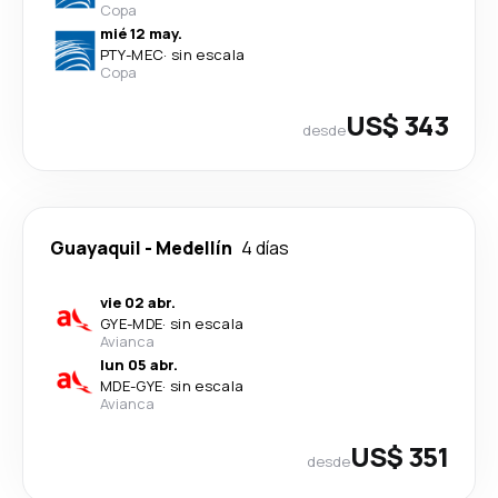
Copa
mié 12 may.
PTY
-
MEC
·
sin escala
Copa
US$ 343
desde
Guayaquil
-
Medellín
4 días
vie 02 abr.
GYE
-
MDE
·
sin escala
Avianca
lun 05 abr.
MDE
-
GYE
·
sin escala
Avianca
US$ 351
desde