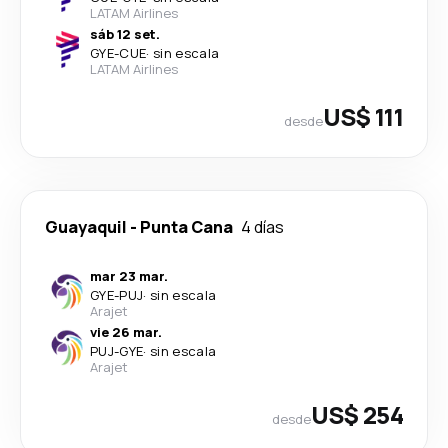
LATAM Airlines
sáb 12 set.
GYE
-
CUE
·
sin escala
LATAM Airlines
US$ 111
desde
Guayaquil
-
Punta Cana
4 días
mar 23 mar.
GYE
-
PUJ
·
sin escala
Arajet
vie 26 mar.
PUJ
-
GYE
·
sin escala
Arajet
US$ 254
desde