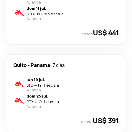
Avianca
dom 11 jul.
SJO
-
UIO
·
sin escala
Avianca
US$ 441
desde
Quito
-
Panamá
7 días
lun 19 jul.
UIO
-
PTY
·
1 escala
Avianca
dom 25 jul.
PTY
-
UIO
·
1 escala
Avianca
US$ 391
desde