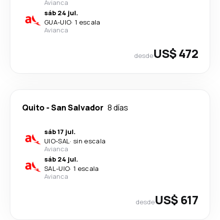
Avianca
sáb 24 jul.
GUA
-
UIO
·
1 escala
Avianca
US$ 472
desde
Quito
-
San Salvador
8 días
sáb 17 jul.
UIO
-
SAL
·
sin escala
Avianca
sáb 24 jul.
SAL
-
UIO
·
1 escala
Avianca
US$ 617
desde