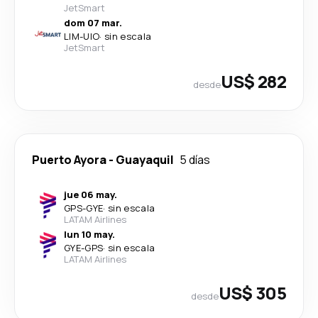
JetSmart
dom 07 mar.
LIM
-
UIO
·
sin escala
JetSmart
US$ 282
desde
Puerto Ayora
-
Guayaquil
5 días
jue 06 may.
GPS
-
GYE
·
sin escala
LATAM Airlines
lun 10 may.
GYE
-
GPS
·
sin escala
LATAM Airlines
US$ 305
desde