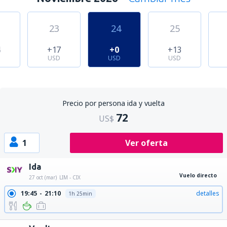
23
24
25
4
+17
+0
+13
USD
USD
USD
Precio por persona ida y vuelta
72
US$
1
Ver oferta
Ida
Vuelo directo
27 oct (mar)
LIM - CIX
19:45
21:10
detalles
1h 25min