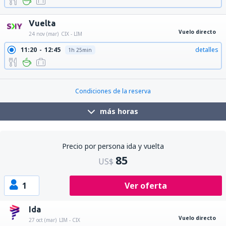
Vuelta
Vuelo directo
24 nov (mar)
CIX - LIM
11:20
12:45
detalles
1h 25min
21:50
23:15
detalles
1h 25min
Condiciones de la reserva
más horas
Precio por persona ida y vuelta
85
US$
1
Ver oferta
Ida
Vuelo directo
27 oct (mar)
LIM - CIX