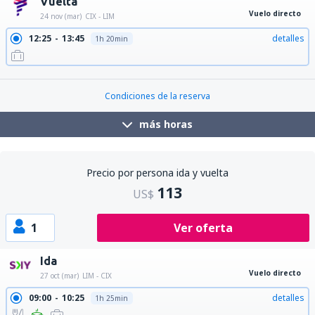
Vuelta
Vuelo directo
24 nov (mar)
CIX - LIM
12:25
13:45
detalles
1h 20min
22:15
23:35
detalles
1h 20min
Condiciones de la reserva
más horas
Precio por persona ida y vuelta
113
US$
1
Ver oferta
Ida
Vuelo directo
27 oct (mar)
LIM - CIX
09:00
10:25
detalles
1h 25min