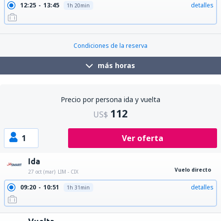
12:25
13:45
detalles
1h 20min
22:15
23:35
detalles
1h 20min
Condiciones de la reserva
más horas
Precio por persona ida y vuelta
112
US$
1
Ver oferta
Ida
Vuelo directo
27 oct (mar)
LIM - CIX
09:20
10:51
detalles
1h 31min