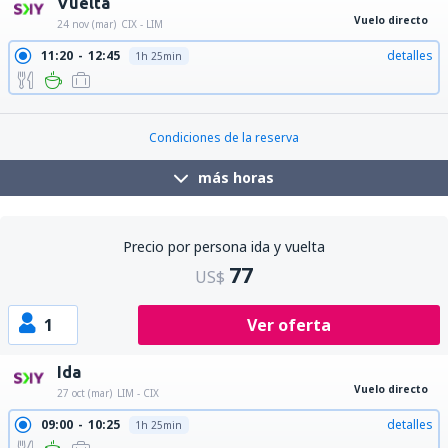
Vuelta
Vuelo directo
24 nov (mar)
CIX - LIM
11:20
12:45
detalles
1h 25min
21:50
23:15
detalles
1h 25min
Condiciones de la reserva
más horas
Precio por persona ida y vuelta
77
US$
1
Ver oferta
Ida
Vuelo directo
27 oct (mar)
LIM - CIX
09:00
10:25
detalles
1h 25min