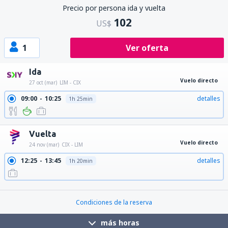
Precio por persona ida y vuelta
102
US$
1
Ver oferta
Ida
Vuelo directo
27 oct (mar)
LIM - CIX
09:00
10:25
detalles
1h 25min
Vuelta
Vuelo directo
24 nov (mar)
CIX - LIM
12:25
13:45
detalles
1h 20min
22:15
23:35
detalles
1h 20min
Condiciones de la reserva
más horas