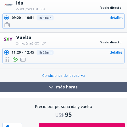
Ida
Vuelo directo
27 oct (mar)
LIM - CIX
09:20
10:51
detalles
1h 31min
Vuelta
Vuelo directo
24 nov (mar)
CIX - LIM
11:20
12:45
detalles
1h 25min
21:50
23:15
detalles
1h 25min
Condiciones de la reserva
más horas
Precio por persona ida y vuelta
95
US$