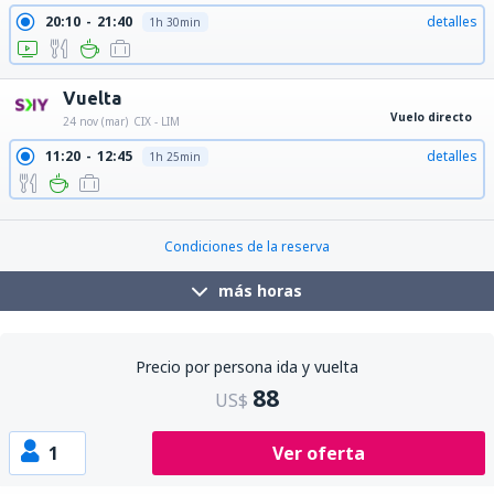
20:10
21:40
detalles
1h 30min
Vuelta
Vuelo directo
24 nov (mar)
CIX - LIM
11:20
12:45
detalles
1h 25min
21:50
23:15
detalles
1h 25min
Condiciones de la reserva
más horas
Precio por persona ida y vuelta
88
US$
1
Ver oferta