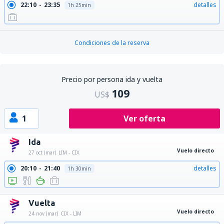
22:10
23:35
detalles
1h 25min
Condiciones de la reserva
Precio por persona ida y vuelta
109
US$
1
Ver oferta
Ida
Vuelo directo
27 oct (mar)
LIM - CIX
20:10
21:40
detalles
1h 30min
Vuelta
Vuelo directo
24 nov (mar)
CIX - LIM