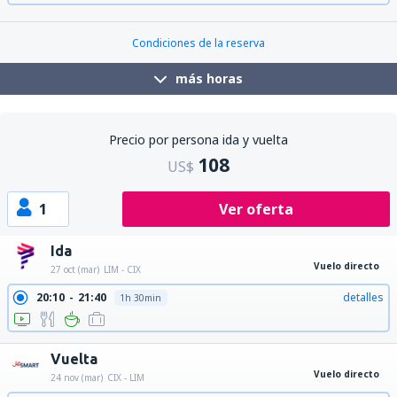
21:50
23:15
detalles
1h 25min
Condiciones de la reserva
más horas
Precio por persona ida y vuelta
108
US$
1
Ver oferta
Ida
Vuelo directo
27 oct (mar)
LIM - CIX
20:10
21:40
detalles
1h 30min
Vuelta
Vuelo directo
24 nov (mar)
CIX - LIM