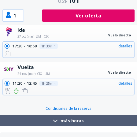
101
US$
1
Ver oferta
Ida
Vuelo directo
27 oct (mar)
LIM - CIX
17:20
18:50
detalles
1h 30min
Vuelta
Vuelo directo
24 nov (mar)
CIX - LIM
11:20
12:45
detalles
1h 25min
21:50
23:15
detalles
1h 25min
Condiciones de la reserva
más horas