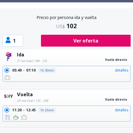
Precio por persona ida y vuelta
102
US$
1
Ver oferta
Ida
Vuelo directo
27 oct (mar)
LIM - CIX
05:40
07:10
detalles
1h 30min
15:35
17:05
detalles
1h 30min
18:10
19:40
detalles
1h 30min
Vuelta
Vuelo directo
24 nov (mar)
CIX - LIM
11:20
12:45
detalles
1h 25min
21:50
23:15
detalles
1h 25min