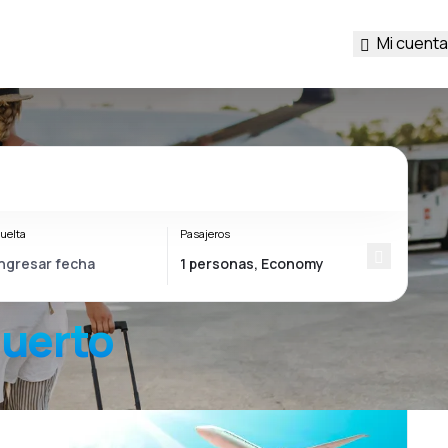
Mi cuenta
uelta
Pasajeros
uerto