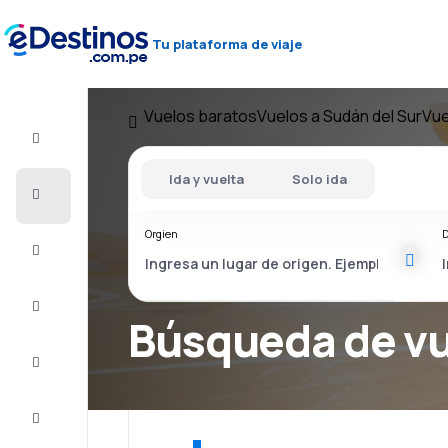
Tu plataforma de viaje
Vuelos baratos
Vuelos a Sudán del Sur
Vue
Vuelo+Hotel
Ida y vuelta
Solo ida
Vuelos
baratos
Orgien
D
Viajes
Alojamientos
Búsqueda de v
Ofertas
Completa
el viaje