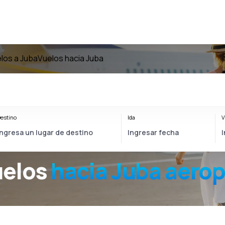
los a Juba
Vuelos hacia Juba
estino
Ida
V
uelos
hacia
Juba
aerop