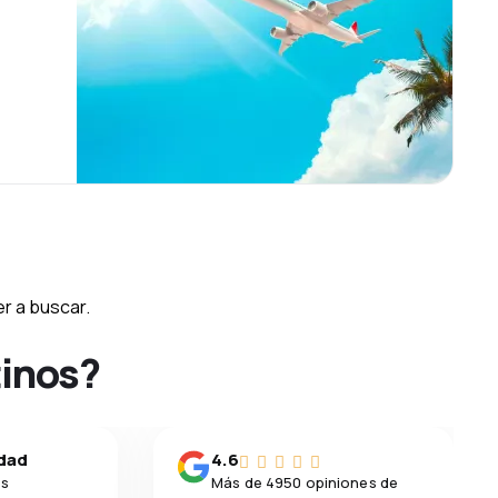
r a buscar.
tinos?
idad
4.6
os
Más de 4950 opiniones de