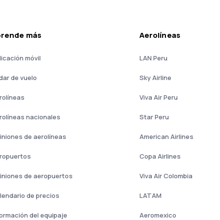
prende más
Aerolíneas
licación móvil
LAN Peru
dar de vuelo
Sky Airline
rolíneas
Viva Air Peru
rolíneas nacionales
Star Peru
iniones de aerolíneas
American Airlines
ropuertos
Copa Airlines
iniones de aeropuertos
Viva Air Colombia
lendario de precios
LATAM
formación del equipaje
Aeromexico