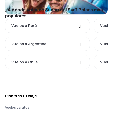
¿A dónde volar de Sudán del Sur? Países más
populares
Vuelos a Perú
Vuelos
Vuelos a Argentina
Vuelos
Vuelos a Chile
Vuelos
Planifica tu viaje
Vuelos baratos