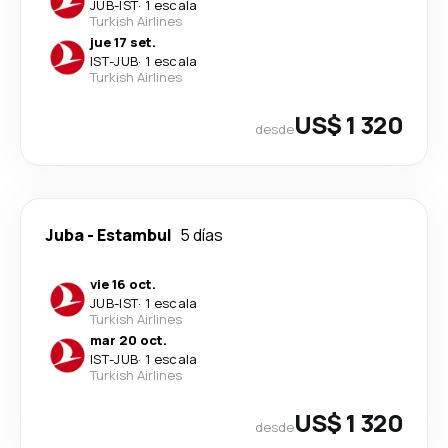
JUB
-
IST
·
1 escala
Turkish Airlines
jue 17 set.
IST
-
JUB
·
1 escala
Turkish Airlines
US$ 1 320
desde
Juba
-
Estambul
5 días
vie 16 oct.
JUB
-
IST
·
1 escala
Turkish Airlines
mar 20 oct.
IST
-
JUB
·
1 escala
Turkish Airlines
US$ 1 320
desde