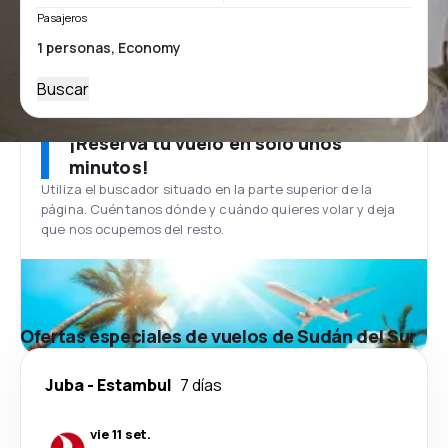
Pasajeros
Buscar
¡Reserva tu vuelo en solo unos
minutos!
Utiliza el buscador situado en la parte superior de la
página. Cuéntanos dónde y cuándo quieres volar y deja
que nos ocupemos del resto.
Ofertas especiales de vuelos de Sudán del Sur
Juba
-
Estambul
7 días
vie 11 set.