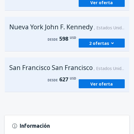
Ver oferta
desde
Lima, Jorge Chávez
(LIM)
581
DESDE
USD
Nueva York John F. Kennedy
Estados Unidos
598
USD
DESDE
2 ofertas
desde
Lima, Jorge Chávez
(LIM)
San Francisco San Francisco
598
Estados Unidos
DESDE
USD
627
USD
DESDE
Ver oferta
desde
Lima, Jorge Chávez
(LIM)
764
DESDE
USD
Información