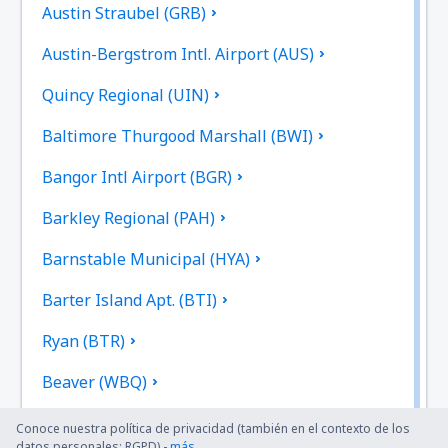
Austin Straubel (GRB)
Austin-Bergstrom Intl. Airport (AUS)
Quincy Regional (UIN)
Baltimore Thurgood Marshall (BWI)
Bangor Intl Airport (BGR)
Barkley Regional (PAH)
Barnstable Municipal (HYA)
Barter Island Apt. (BTI)
Ryan (BTR)
Beaver (WBQ)
Beckley (BKW)
Conoce nuestra política de privacidad (también en el contexto de los
datos personales: RGPD) -
más
.