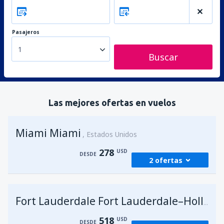
Pasajeros
1
Buscar
Las mejores ofertas en vuelos
Miami Miami
Estados Unidos
278
USD
DESDE
2 ofertas
desde
Lima, Jorge Chávez
(LIM)
278
Fort Lauderdale Fort Lauderdale–Hollywood Intl Airport
DESDE
USD
518
USD
DESDE