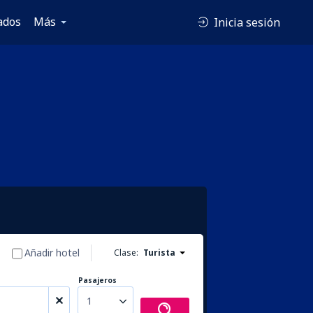
ados
Más
Inicia sesión
Añadir hotel
Clase:
Turista
Pasajeros
1