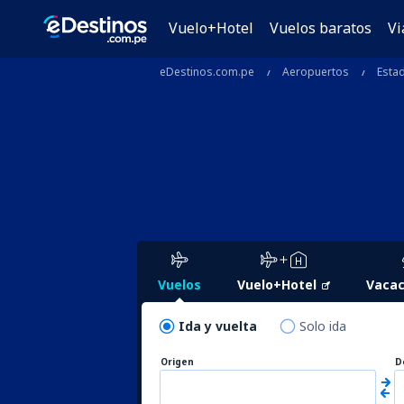
Vuelo+Hotel
Vuelos baratos
Vi
eDestinos.com.pe
Aeropuertos
Esta
Vuelos
Vuelo+Hotel
Vacac
Ida y vuelta
Solo ida
Origen
D