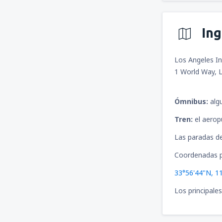
In
Los Angeles In
1 World Way, 
Ómnibus:
algu
Tren:
el aerop
Las paradas de
Coordenadas p
33°56'44"N, 1
Los principale