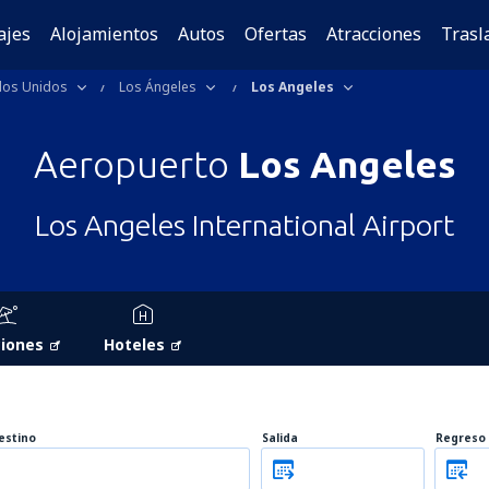
ajes
Alojamientos
Autos
Ofertas
Atracciones
Trasl
dos Unidos
Los Ángeles
Los Angeles
Aeropuerto
Los Angeles
Los Angeles International Airport
iones
Hoteles
estino
Salida
Regreso