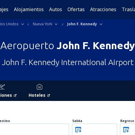
ajes
Alojamientos
Autos
Ofertas
Atracciones
Trasl
dos Unidos
Nueva York
John F. Kennedy
Aeropuerto
John F. Kennedy
John F. Kennedy International Airport
iones
Hoteles
estino
Salida
Regreso