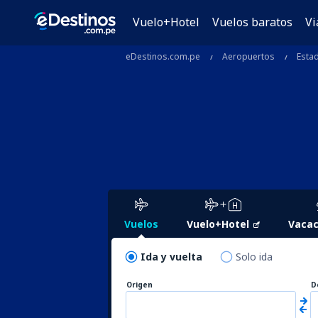
Vuelo+Hotel
Vuelos baratos
Vi
eDestinos.com.pe
Aeropuertos
Esta
Vuelos
Vuelo+Hotel
Vacac
Ida y vuelta
Solo ida
Origen
D