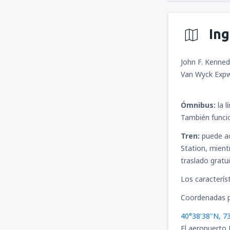
In
John F. Kenned
Van Wyck Expw
Ómnibus:
la 
También funcio
Tren:
puede ac
Station, mient
traslado gratu
Los caracterís
Coordenadas p
40°38'38"N, 7
El aeropuerto 