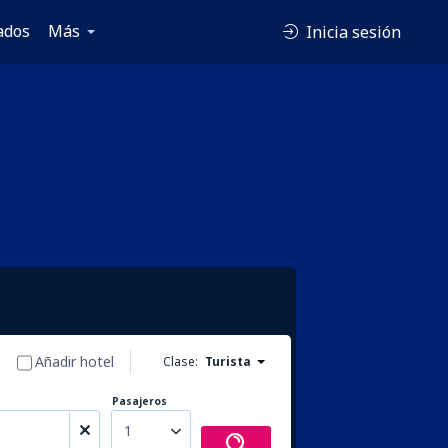
ados
Más
Inicia sesión
Añadir hotel
Clase:
Turista
Pasajeros
1