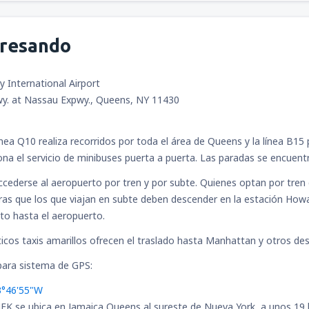
gresando
y International Airport
y. at Nassau Expwy., Queens, NY 11430
línea Q10 realiza recorridos por toda el área de Queens y la línea B15
na el servicio de minibuses puerta a puerta. Las paradas se encuentra
cederse al aeropuerto por tren y por subte. Quienes optan por tren d
ras que los que viajan en subte deben descender en la estación Howar
ito hasta el aeropuerto.
ticos taxis amarillos ofrecen el traslado hasta Manhattan y otros de
ara sistema de GPS:
3°46'55"W
JFK se ubica en Jamaica Queens al sureste de Nueva York, a unos 19