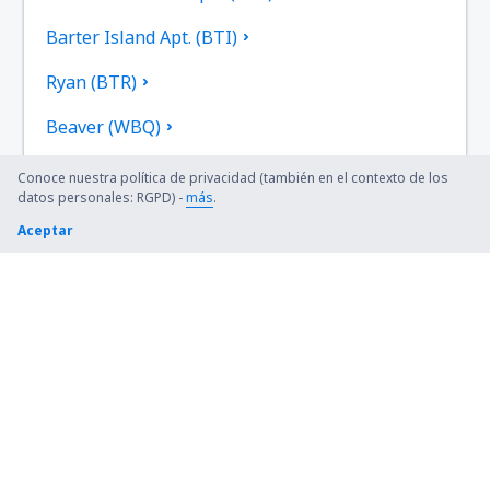
Barter Island Apt. (BTI)
Ryan (BTR)
Beaver (WBQ)
Beckley (BKW)
Conoce nuestra política de privacidad (también en el contexto de los
datos personales: RGPD) -
más
.
Bellingham Intl Airport (BLI)
Aceptar
Bemidji Regional Airport (BJI)
Bert Mooney (BTM)
Bethel Airport (BET)
Bettles (BTT)
Birch Creek (KBC)
Birmingham-Shuttlesworth Intl Airport (BHM)