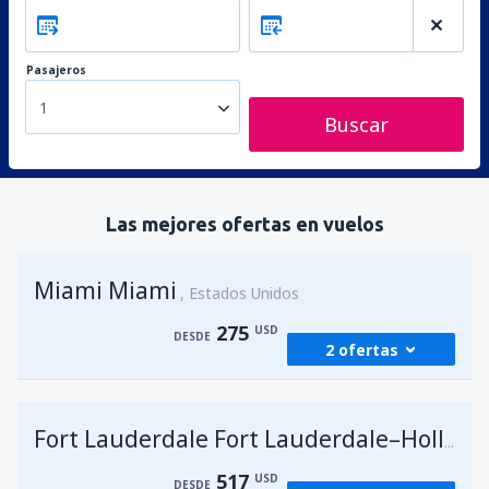
Pasajeros
1
Buscar
Las mejores ofertas en vuelos
Miami Miami
Estados Unidos
275
USD
DESDE
2 ofertas
desde
Lima, Jorge Chávez
(LIM)
275
Fort Lauderdale Fort Lauderdale–Hollywood Intl Airport
DESDE
USD
517
USD
DESDE