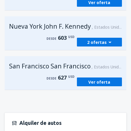
Ver oferta
desde
Lima, Jorge Chávez
(LIM)
581
DESDE
USD
Nueva York John F. Kennedy
Estados Unidos
603
USD
DESDE
2 ofertas
desde
Lima, Jorge Chávez
(LIM)
San Francisco San Francisco
603
Estados Unidos
DESDE
USD
627
USD
DESDE
Ver oferta
desde
Lima, Jorge Chávez
(LIM)
762
DESDE
USD
Alquiler de autos