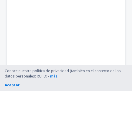
Barkley Regional (PAH)
Barnstable Municipal (HYA)
Barter Island Apt. (BTI)
Ryan (BTR)
Beaver (WBQ)
Beckley (BKW)
Conoce nuestra política de privacidad (también en el contexto de los
datos personales: RGPD) -
más
.
Bellingham Intl Airport (BLI)
Aceptar
Bemidji Regional Airport (BJI)
Bert Mooney (BTM)
Bethel Airport (BET)
Bettles (BTT)