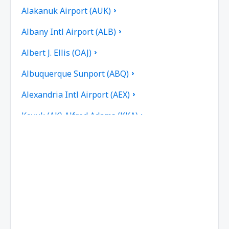
Alakanuk Airport (AUK)
Albany Intl Airport (ALB)
Albert J. Ellis (OAJ)
Albuquerque Sunport (ABQ)
Alexandria Intl Airport (AEX)
Koyuk (AK) Alfred Adams (KKA)
Allakaket Apt. (AET)
Pittsburgh
Fairbanks
Alliance Municipal Airport (AIA)
Alpena County Regional Airport (APN)