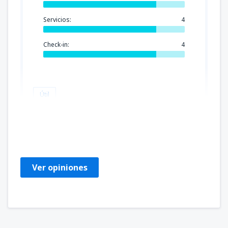
Servicios:
4
Check-in:
4
Útil
Mark
Spojené Státy Americké,
Octubre 2019
Ver opiniones