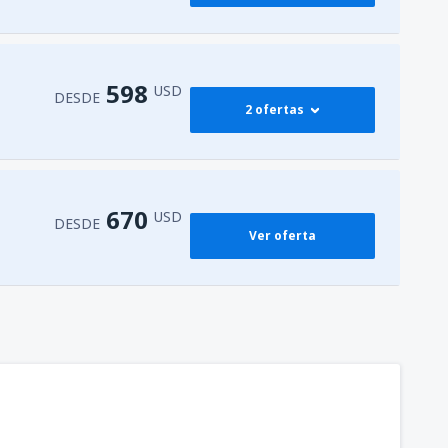
581
M)
DESDE
USD
598
USD
DESDE
2 ofertas
598
M)
DESDE
USD
670
USD
DESDE
Ver oferta
768
M)
DESDE
USD