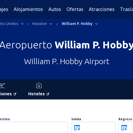
ajes
Alojamientos
Autos
Ofertas
Atracciones
Trasl
dos Unidos
Houston
William P. Hobby
Aeropuerto
William P. Hobb
William P. Hobby Airport
iones
Hoteles
estino
Salida
Regreso