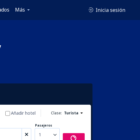
ados
Más
Inicia sesión
y
Añadir hotel
Clase:
Turista
Pasajeros
1