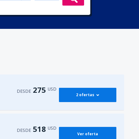
275
USD
DESDE
2 ofertas
275
M)
DESDE
USD
518
USD
DESDE
Ver oferta