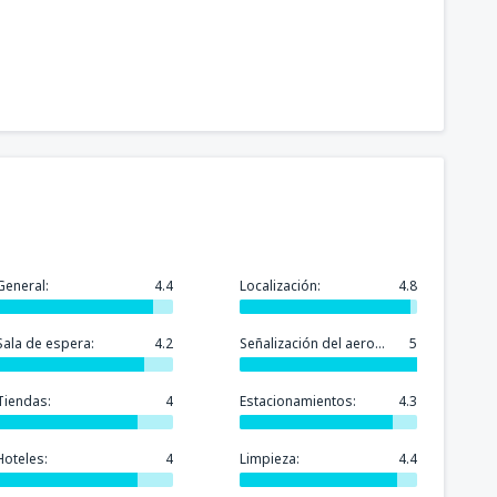
General:
4.4
Localización:
4.8
Sala de espera:
4.2
Señalización del aeropuerto:
5
Tiendas:
4
Estacionamientos:
4.3
Hoteles:
4
Limpieza:
4.4