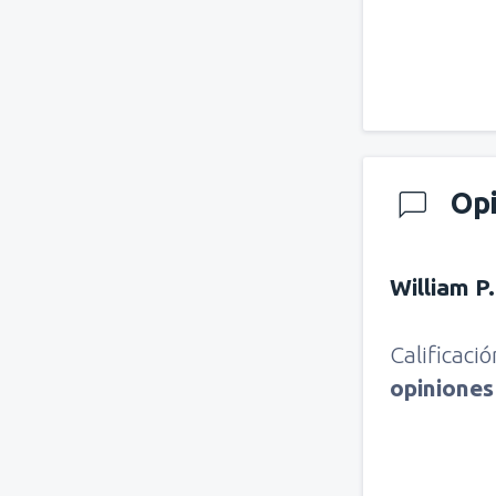
Op
William P
Calificaci
opinione