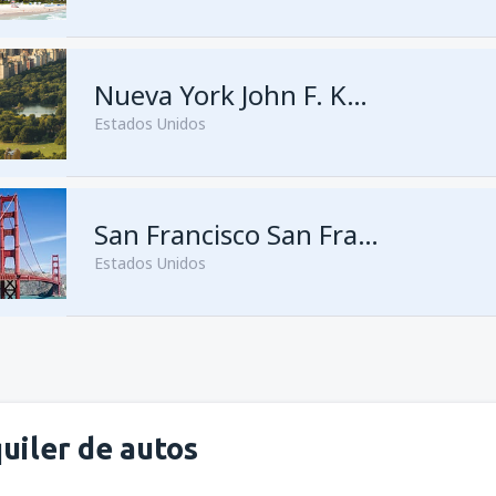
desde
Lima, Jorge Chávez
(LI
Nueva York John F. Kennedy
Estados Unidos
desde
Lima, Jorge Chávez
San Francisco San Francisco
(LI
Estados Unidos
desde
Lima, Jorge Chávez
(LI
uiler de autos