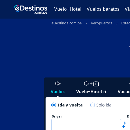
Vuelo+Hotel
Vuelos baratos
Vi
eDestinos.com.pe
Aeropuertos
Esta
Vuelos
Vuelo+Hotel
Vacac
Ida y vuelta
Solo ida
Origen
D