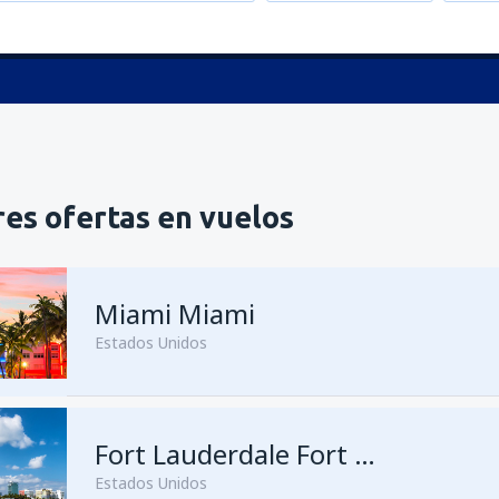
es ofertas en vuelos
Miami Miami
Estados Unidos
desde
Lima, Jorge Chávez
Fort Lauderdale Fort Lauderdale–Hollywood Intl Airport
(LI
Estados Unidos