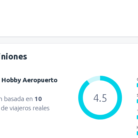
iniones
. Hobby Aeropuerto
4.5
ón basada en
10
s
de viajeros reales