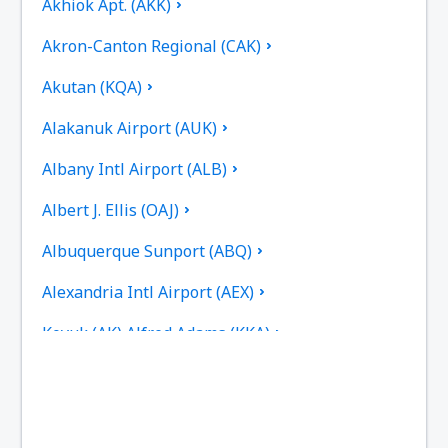
Akhiok Apt. (AKK)
Akron-Canton Regional (CAK)
Akutan (KQA)
Alakanuk Airport (AUK)
Albany Intl Airport (ALB)
Albert J. Ellis (OAJ)
Albuquerque Sunport (ABQ)
Alexandria Intl Airport (AEX)
Koyuk (AK) Alfred Adams (KKA)
Allakaket Apt. (AET)
Pittsburgh