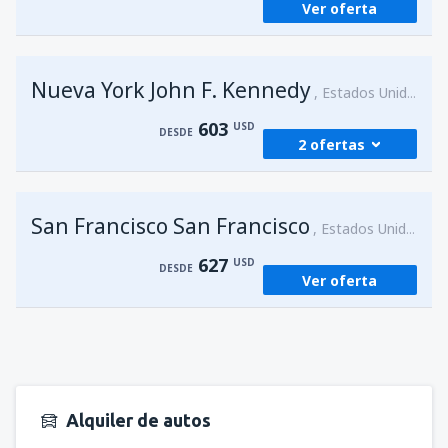
Ver oferta
desde
Lima, Jorge Chávez
(LIM)
580
DESDE
USD
Nueva York John F. Kennedy
Estados Unidos
603
USD
DESDE
2 ofertas
desde
Lima, Jorge Chávez
(LIM)
San Francisco San Francisco
603
Estados Unidos
DESDE
USD
627
USD
DESDE
Ver oferta
desde
Lima, Jorge Chávez
(LIM)
765
DESDE
USD
Alquiler de autos