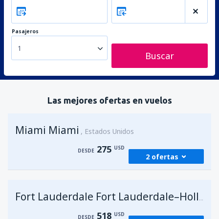
Pasajeros
1
Buscar
Las mejores ofertas en vuelos
Miami Miami
Estados Unidos
275
USD
DESDE
2 ofertas
desde
Lima, Jorge Chávez
(LIM)
275
Fort Lauderdale Fort Lauderdale–Hollywood Intl Airport
DESDE
USD
518
USD
DESDE