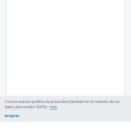
Quincy Regional (UIN)
Baltimore Thurgood Marshall (BWI)
Bangor Intl Airport (BGR)
Barkley Regional (PAH)
Barnstable Municipal (HYA)
Barter Island Apt. (BTI)
Ryan (BTR)
Beaver (WBQ)
Beckley (BKW)
Conoce nuestra política de privacidad (también en el contexto de los
datos personales: RGPD) -
más
.
Bellingham Intl Airport (BLI)
Aceptar
Bemidji Regional Airport (BJI)