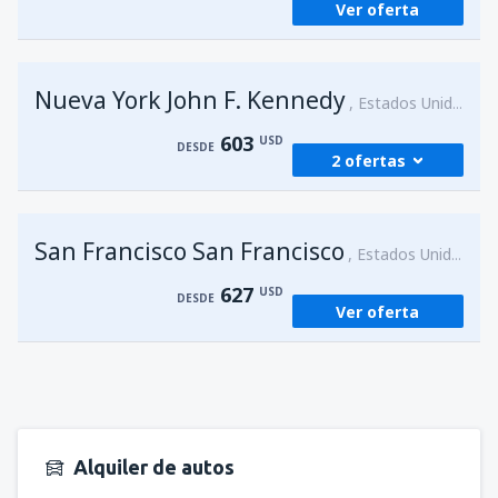
Ver oferta
desde
Lima, Jorge Chávez
(LIM)
580
DESDE
USD
Nueva York John F. Kennedy
Estados Unidos
603
USD
DESDE
2 ofertas
desde
Lima, Jorge Chávez
(LIM)
San Francisco San Francisco
603
Estados Unidos
DESDE
USD
627
USD
DESDE
Ver oferta
desde
Lima, Jorge Chávez
(LIM)
765
DESDE
USD
Alquiler de autos