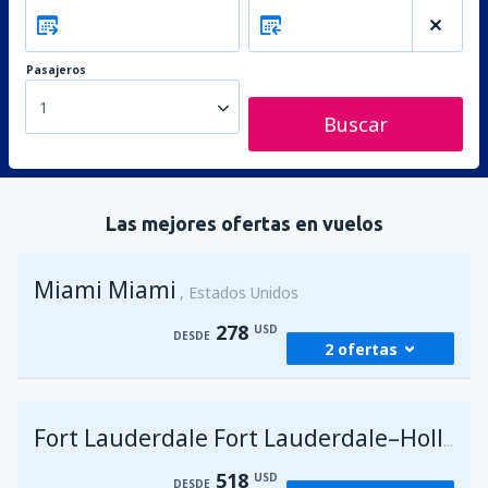
Pasajeros
1
Buscar
Las mejores ofertas en vuelos
Miami Miami
Estados Unidos
278
USD
DESDE
2 ofertas
desde
Lima, Jorge Chávez
(LIM)
278
Fort Lauderdale Fort Lauderdale–Hollywood Intl Airport
DESDE
USD
518
USD
DESDE