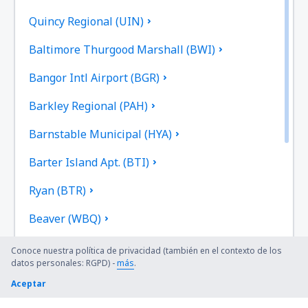
Quincy Regional (UIN)
Baltimore Thurgood Marshall (BWI)
Bangor Intl Airport (BGR)
Barkley Regional (PAH)
Barnstable Municipal (HYA)
Barter Island Apt. (BTI)
Ryan (BTR)
Beaver (WBQ)
Beckley (BKW)
Conoce nuestra política de privacidad (también en el contexto de los
datos personales: RGPD) -
más
.
Bellingham Intl Airport (BLI)
Aceptar
Bemidji Regional Airport (BJI)