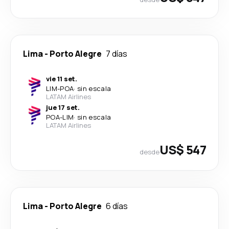
Lima
-
Porto Alegre
7 días
vie 11 set.
LIM
-
POA
·
sin escala
LATAM Airlines
jue 17 set.
POA
-
LIM
·
sin escala
LATAM Airlines
US$ 547
desde
Lima
-
Porto Alegre
6 días