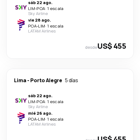
sáb 22 ago.
LIM
-
POA
·
1 escala
Sky Airline
vie 28 ago.
POA
-
LIM
·
1 escala
LATAM Airlines
US$ 455
desde
Lima
-
Porto Alegre
5 días
sáb 22 ago.
LIM
-
POA
·
1 escala
Sky Airline
mié 26 ago.
POA
-
LIM
·
1 escala
LATAM Airlines
US$ 455