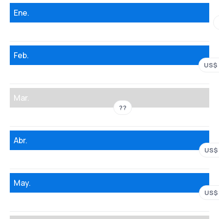
Ene.
Feb.
US$
Mar.
??
Abr.
US$
May.
US$