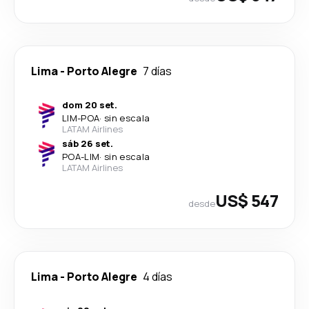
Lima
-
Porto Alegre
7 días
dom 20 set.
LIM
-
POA
·
sin escala
LATAM Airlines
sáb 26 set.
POA
-
LIM
·
sin escala
LATAM Airlines
US$ 547
desde
Lima
-
Porto Alegre
4 días