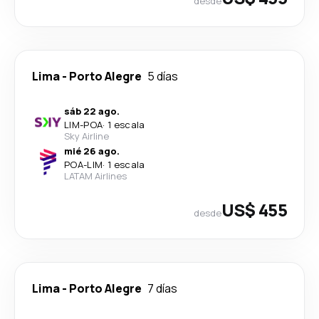
desde
Lima
-
Porto Alegre
5 días
sáb 22 ago.
LIM
-
POA
·
1 escala
Sky Airline
mié 26 ago.
POA
-
LIM
·
1 escala
LATAM Airlines
US$ 455
desde
Lima
-
Porto Alegre
7 días