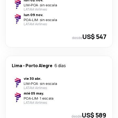
lun 02 nov.
LIM
-
POA
·
sin escala
LATAM Airlines
lun 09 nov.
POA
-
LIM
·
sin escala
LATAM Airlines
US$ 547
desde
Lima
-
Porto Alegre
6 días
vie 30 abr.
LIM
-
POA
·
sin escala
LATAM Airlines
mié 05 may.
POA
-
LIM
·
1 escala
LATAM Airlines
US$ 589
desde