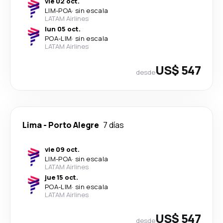
vie 02 oct.
LIM
-
POA
·
sin escala
LATAM Airlines
lun 05 oct.
POA
-
LIM
·
sin escala
LATAM Airlines
US$ 547
desde
Lima
-
Porto Alegre
7 días
vie 09 oct.
LIM
-
POA
·
sin escala
LATAM Airlines
jue 15 oct.
POA
-
LIM
·
sin escala
LATAM Airlines
US$ 547
desde