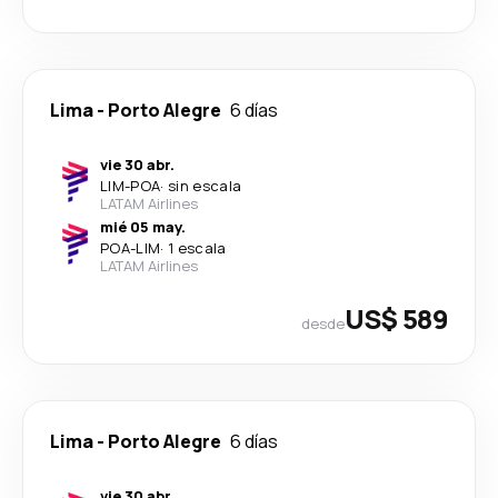
Lima
-
Porto Alegre
6 días
vie 30 abr.
LIM
-
POA
·
sin escala
LATAM Airlines
mié 05 may.
POA
-
LIM
·
1 escala
LATAM Airlines
US$ 589
desde
Lima
-
Porto Alegre
6 días
vie 30 abr.