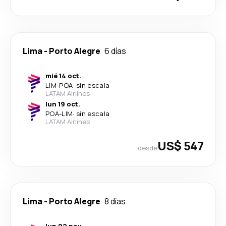
Lima
-
Porto Alegre
6 días
mié 14 oct.
LIM
-
POA
·
sin escala
LATAM Airlines
lun 19 oct.
POA
-
LIM
·
sin escala
LATAM Airlines
US$ 547
desde
Lima
-
Porto Alegre
8 días