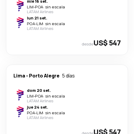
mié 16 set.
LIM
-
POA
·
sin escala
LATAM Airlines
lun 21 set.
POA
-
LIM
·
sin escala
LATAM Airlines
US$ 547
desde
Lima
-
Porto Alegre
5 días
dom 20 set.
LIM
-
POA
·
sin escala
LATAM Airlines
jue 24 set.
POA
-
LIM
·
sin escala
LATAM Airlines
US$ 547
desde