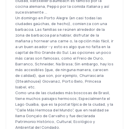
ciudad, Ratskeller Baumbach es famoso por la
cocina alemana, Peppo por la comida italiana y así
sucesivamente ...
Un domingo en Porto Alegre (en casi todas las
ciudades gaúchas, de hecho), comienza con una
barbacoa. Las familias se reúnen alrededor de la
zona de barbacoa para hablar, disfrutar de la
mañana y hornear una carne o, la opción más fácil, ir
a un buen asador - y esto es algo que no falta en la
capital de Rio Grande do Sul. Las opciones un poco
más caras son famosas, como el Freio de Ouro,
Barranco, Schneider, Na Brasa; Sin embargo, hay los
más accesibles (que, de ninguna manera, carecen
de calidad), que son, por ejemplo, Churrascaria
(Steakhouse) Giovanaz, Porto Belo, Princesa
Isabel, etc.
Como una de las ciudades más boscosas de Brasil,
tiene muchos paisajes hermosos; Especialmente el
Lago Guaíba, que es la postal típica de la ciudad, y la
"Calle Más Hermosa del Mundo", que en realidad se
llama Gonçalo de Carvalho y fue declarada
Patrimonio Histórico, Cultural, Ecológico y
Ambiental del Condado.