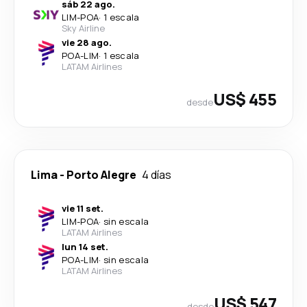
sáb 22 ago.
LIM
-
POA
·
1 escala
Sky Airline
vie 28 ago.
POA
-
LIM
·
1 escala
LATAM Airlines
US$ 455
desde
Lima
-
Porto Alegre
4 días
vie 11 set.
LIM
-
POA
·
sin escala
LATAM Airlines
lun 14 set.
POA
-
LIM
·
sin escala
LATAM Airlines
US$ 547
desde