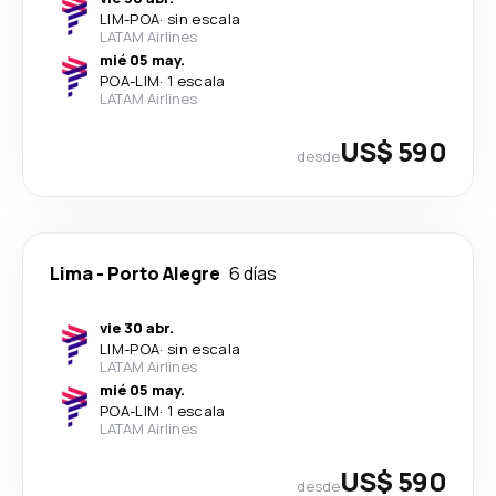
LIM
-
POA
·
sin escala
LATAM Airlines
mié 05 may.
POA
-
LIM
·
1 escala
LATAM Airlines
US$ 590
desde
Lima
-
Porto Alegre
6 días
vie 30 abr.
LIM
-
POA
·
sin escala
LATAM Airlines
mié 05 may.
POA
-
LIM
·
1 escala
LATAM Airlines
US$ 590
desde