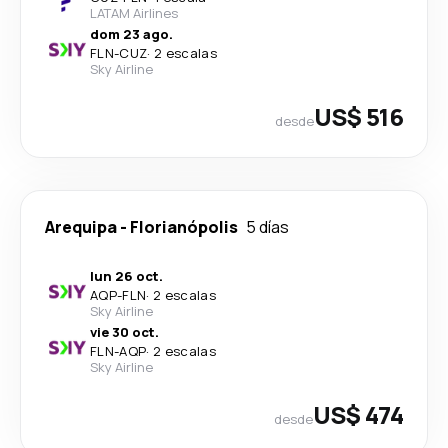
LATAM Airlines
dom 23 ago.
FLN
-
CUZ
·
2 escalas
Sky Airline
US$ 516
desde
Arequipa
-
Florianópolis
5 días
lun 26 oct.
AQP
-
FLN
·
2 escalas
Sky Airline
vie 30 oct.
FLN
-
AQP
·
2 escalas
Sky Airline
US$ 474
desde