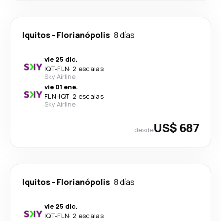
Iquitos
-
Florianópolis
8 días
vie 25 dic.
IQT
-
FLN
·
2 escalas
Sky Airline
vie 01 ene.
FLN
-
IQT
·
2 escalas
Sky Airline
US$ 687
desde
Iquitos
-
Florianópolis
8 días
vie 25 dic.
IQT
-
FLN
·
2 escalas