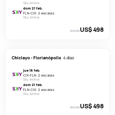
Sky Airline
dom 21 feb.
FLN
-
CIX
·
2 escalas
Sky Airline
US$ 498
desde
Chiclayo
-
Florianópolis
4 días
jue 18 feb.
CIX
-
FLN
·
2 escalas
Sky Airline
dom 21 feb.
FLN
-
CIX
·
2 escalas
Sky Airline
US$ 498
desde