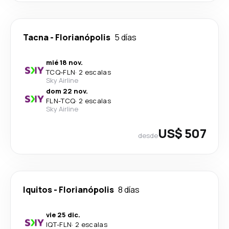
Tacna
-
Florianópolis
5 días
mié 18 nov.
TCQ
-
FLN
·
2 escalas
Sky Airline
dom 22 nov.
FLN
-
TCQ
·
2 escalas
Sky Airline
US$ 507
desde
Iquitos
-
Florianópolis
8 días
vie 25 dic.
IQT
-
FLN
·
2 escalas