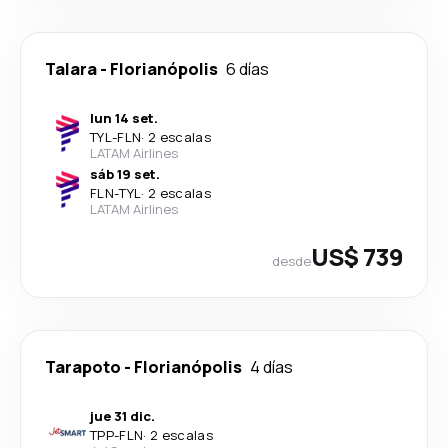
Talara
-
Florianópolis
6 días
lun 14 set.
TYL
-
FLN
·
2 escalas
LATAM Airlines
sáb 19 set.
FLN
-
TYL
·
2 escalas
LATAM Airlines
US$ 739
desde
Tarapoto
-
Florianópolis
4 días
jue 31 dic.
TPP
-
FLN
·
2 escalas