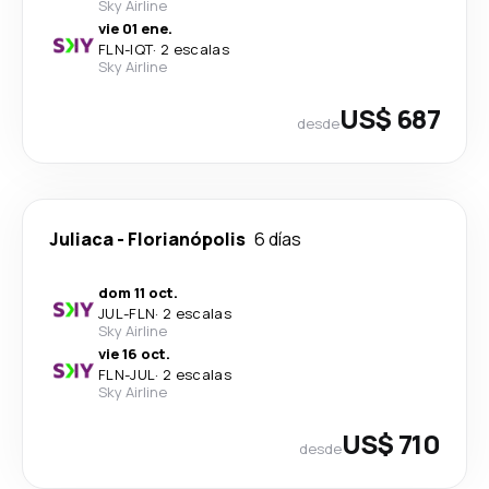
Sky Airline
vie 01 ene.
FLN
-
IQT
·
2 escalas
Sky Airline
US$ 687
desde
Juliaca
-
Florianópolis
6 días
dom 11 oct.
JUL
-
FLN
·
2 escalas
Sky Airline
vie 16 oct.
FLN
-
JUL
·
2 escalas
Sky Airline
US$ 710
desde