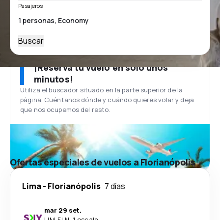
Pasajeros
Buscar
¡Reserva tu vuelo en solo unos
minutos!
Utiliza el buscador situado en la parte superior de la
página. Cuéntanos dónde y cuándo quieres volar y deja
que nos ocupemos del resto.
Ofertas especiales de vuelos a Florianópolis
Lima
-
Florianópolis
7 días
mar 29 set.
LIM
-
FLN
·
1 escala