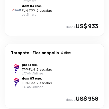
JetSmart
dom 03 ene.
FLN
-
TPP
·
2 escalas
JetSmart
US$ 933
desde
Tarapoto
-
Florianópolis
4 días
jue 31 dic.
TPP
-
FLN
·
2 escalas
LATAM Airlines
dom 03 ene.
FLN
-
TPP
·
2 escalas
LATAM Airlines
US$ 958
desde