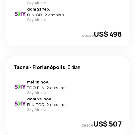
Sky Airline
dom 21 feb.
FLN
-
CIX
·
2 escalas
Sky Airline
US$ 498
desde
Tacna
-
Florianópolis
5 días
mié 18 nov.
TCQ
-
FLN
·
2 escalas
Sky Airline
dom 22 nov.
FLN
-
TCQ
·
2 escalas
Sky Airline
US$ 507
desde