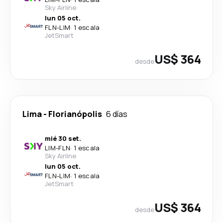
Sky Airline
lun 05 oct.
FLN
-
LIM
·
1 escala
JetSmart
US$ 364
desde
Lima
-
Florianópolis
6 días
mié 30 set.
LIM
-
FLN
·
1 escala
Sky Airline
lun 05 oct.
FLN
-
LIM
·
1 escala
JetSmart
US$ 364
desde