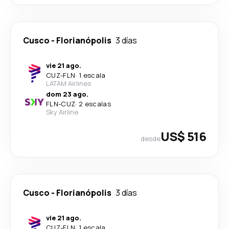
Cusco
-
Florianópolis
3 días
vie 21 ago.
CUZ
-
FLN
·
1 escala
LATAM Airlines
dom 23 ago.
FLN
-
CUZ
·
2 escalas
Sky Airline
US$ 516
desde
Cusco
-
Florianópolis
3 días
vie 21 ago.
CUZ
-
FLN
·
1 escala