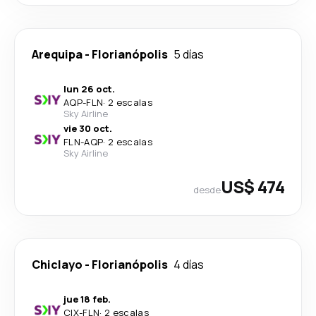
Arequipa
-
Florianópolis
5 días
lun 26 oct.
AQP
-
FLN
·
2 escalas
Sky Airline
vie 30 oct.
FLN
-
AQP
·
2 escalas
Sky Airline
US$ 474
desde
Chiclayo
-
Florianópolis
4 días
jue 18 feb.
CIX
-
FLN
·
2 escalas