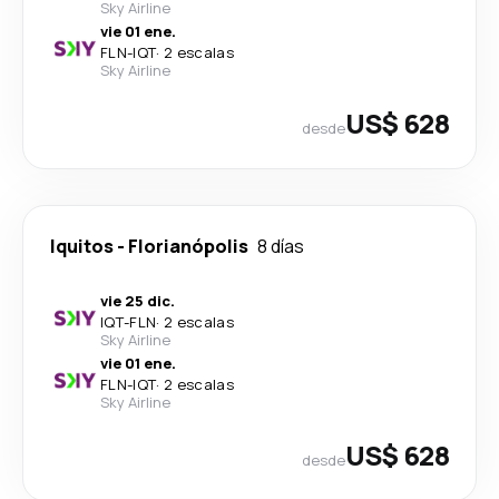
Sky Airline
vie 01 ene.
FLN
-
IQT
·
2 escalas
Sky Airline
US$ 628
desde
Iquitos
-
Florianópolis
8 días
vie 25 dic.
IQT
-
FLN
·
2 escalas
Sky Airline
vie 01 ene.
FLN
-
IQT
·
2 escalas
Sky Airline
US$ 628
desde