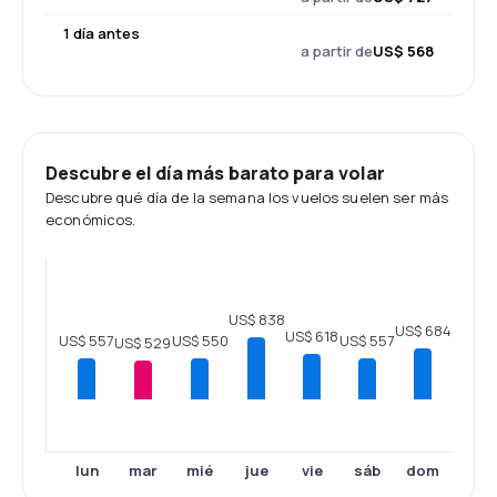
1 día antes
a partir de
US$ 568
Descubre el día más barato para volar
Descubre qué día de la semana los vuelos suelen ser más
económicos.
US$ 838
US$ 684
US$ 618
US$ 557
US$ 557
US$ 550
US$ 529
lun
mar
mié
jue
vie
sáb
dom