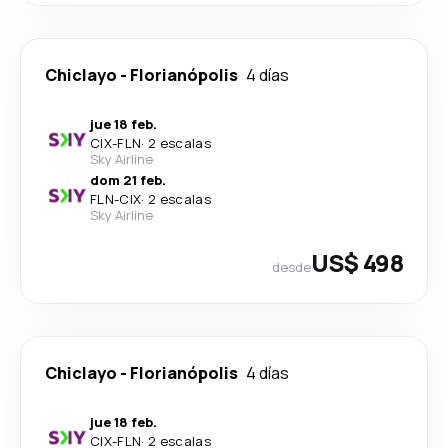
Chiclayo
-
Florianópolis
4 días
jue 18 feb.
CIX
-
FLN
·
2 escalas
Sky Airline
dom 21 feb.
FLN
-
CIX
·
2 escalas
Sky Airline
US$ 498
desde
Chiclayo
-
Florianópolis
4 días
jue 18 feb.
CIX
-
FLN
·
2 escalas