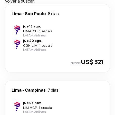
volver a buscar.
Lima
-
Sao Paulo
8 días
jue 13 ago.
LIM
-
CGH
·
1 escala
LATAM Airlines
jue 20 ago.
CGH
-
LIM
·
1 escala
LATAM Airlines
US$ 321
desde
Lima
-
Campinas
7 días
jue 05 nov.
LIM
-
VCP
·
1 escala
LATAM Airlines