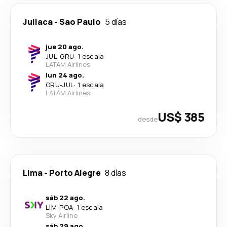
Juliaca
-
Sao Paulo
5 días
jue 20 ago.
JUL
-
GRU
·
1 escala
LATAM Airlines
lun 24 ago.
GRU
-
JUL
·
1 escala
LATAM Airlines
US$ 385
desde
Lima
-
Porto Alegre
8 días
sáb 22 ago.
LIM
-
POA
·
1 escala
Sky Airline
sáb 29 ago.