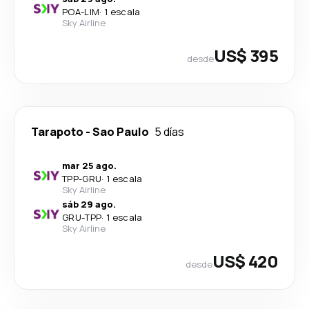
POA
-
LIM
·
1 escala
Sky Airline
US$ 395
desde
Tarapoto
-
Sao Paulo
5 días
mar 25 ago.
TPP
-
GRU
·
1 escala
Sky Airline
sáb 29 ago.
GRU
-
TPP
·
1 escala
Sky Airline
US$ 420
desde