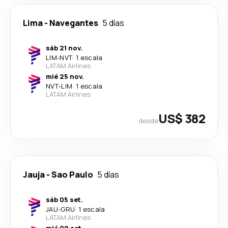
Lima
-
Navegantes
5 días
sáb 21 nov.
LIM
-
NVT
·
1 escala
LATAM Airlines
mié 25 nov.
NVT
-
LIM
·
1 escala
LATAM Airlines
US$ 382
desde
Jauja
-
Sao Paulo
5 días
sáb 05 set.
JAU
-
GRU
·
1 escala
LATAM Airlines
mié 09 set.