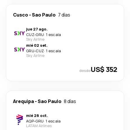
Cusco
-
Sao Paulo
7 días
jue 27 ago.
CUZ
-
GRU
·
1 escala
Sky Airline
mié 02 set.
GRU
-
CUZ
·
1 escala
Sky Airline
US$ 352
desde
Arequipa
-
Sao Paulo
8 días
mié 28 oct.
AQP
-
GRU
·
1 escala
LATAM Airlines