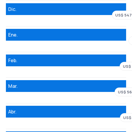
Dic.
US$ 547
Ene.
Feb.
US$
Mar.
US$ 56
Abr.
US$