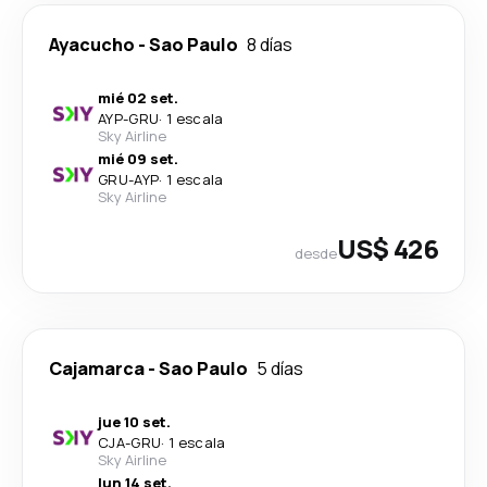
Ayacucho
-
Sao Paulo
8 días
mié 02 set.
AYP
-
GRU
·
1 escala
Sky Airline
mié 09 set.
GRU
-
AYP
·
1 escala
Sky Airline
US$ 426
desde
Cajamarca
-
Sao Paulo
5 días
jue 10 set.
CJA
-
GRU
·
1 escala
Sky Airline
lun 14 set.