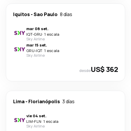
Iquitos
-
Sao Paulo
8 días
mar 08 set.
IQT
-
GRU
·
1 escala
Sky Airline
mar 15 set.
GRU
-
IQT
·
1 escala
Sky Airline
US$ 362
desde
Lima
-
Florianópolis
3 días
vie 04 set.
LIM
-
FLN
·
1 escala
Sky Airline