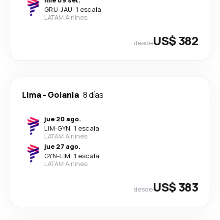
GRU
-
JAU
·
1 escala
LATAM Airlines
US$ 382
desde
Lima
-
Goiania
8 días
jue 20 ago.
LIM
-
GYN
·
1 escala
LATAM Airlines
jue 27 ago.
GYN
-
LIM
·
1 escala
LATAM Airlines
US$ 383
desde