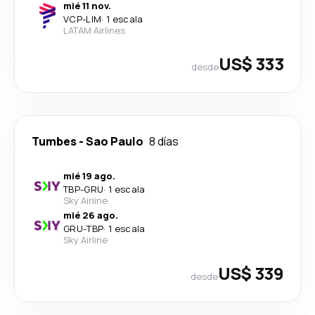
mié 11 nov.
VCP
-
LIM
·
1 escala
LATAM Airlines
US$ 333
desde
Tumbes
-
Sao Paulo
8 días
mié 19 ago.
TBP
-
GRU
·
1 escala
Sky Airline
mié 26 ago.
GRU
-
TBP
·
1 escala
Sky Airline
US$ 339
desde