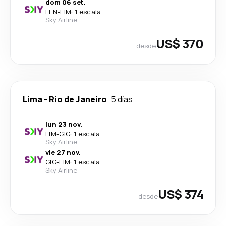
dom 06 set.
FLN
-
LIM
·
1 escala
Sky Airline
US$ 370
desde
Lima
-
Río de Janeiro
5 días
lun 23 nov.
LIM
-
GIG
·
1 escala
Sky Airline
vie 27 nov.
GIG
-
LIM
·
1 escala
Sky Airline
US$ 374
desde