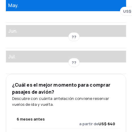
May.
US$
Jun.
??
Jul.
??
¿Cuál es el mejor momento para comprar
pasajes de avión?
Descubre con cuánta antelación conviene reservar
vuelos de ida y vuelta.
6 meses antes
a partir de
US$ 640