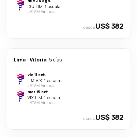
mié 26 ago.
IGU
-
LIM
·
1 escala
LATAM Airlines
US$ 382
desde
Lima
-
Vitoria
5 días
vie 11 set.
LIM
-
VIX
·
1 escala
LATAM Airlines
mar 15 set.
VIX
-
LIM
·
1 escala
LATAM Airlines
US$ 382
desde