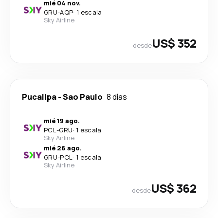
mié 04 nov.
GRU
-
AQP
·
1 escala
Sky Airline
US$ 352
desde
Pucallpa
-
Sao Paulo
8 días
mié 19 ago.
PCL
-
GRU
·
1 escala
Sky Airline
mié 26 ago.
GRU
-
PCL
·
1 escala
Sky Airline
US$ 362
desde