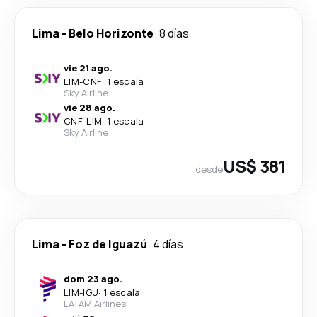
Lima
-
Belo Horizonte
8 días
vie 21 ago.
LIM
-
CNF
·
1 escala
Sky Airline
vie 28 ago.
CNF
-
LIM
·
1 escala
Sky Airline
US$ 381
desde
Lima
-
Foz de Iguazú
4 días
dom 23 ago.
LIM
-
IGU
·
1 escala
LATAM Airlines