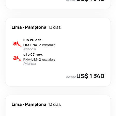
Lima
-
Pamplona
13 días
lun 26 oct.
LIM
-
PNA
·
2 escalas
Avianca
sáb 07 nov.
PNA
-
LIM
·
2 escalas
Avianca
US$ 1 340
desde
Lima
-
Pamplona
13 días