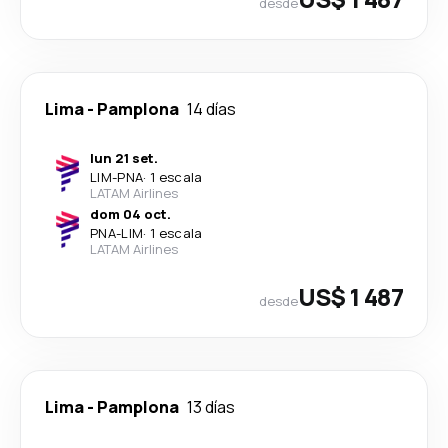
desde
Lima
-
Pamplona
14 días
lun 21 set.
LIM
-
PNA
·
1 escala
LATAM Airlines
dom 04 oct.
PNA
-
LIM
·
1 escala
LATAM Airlines
US$ 1 487
desde
Lima
-
Pamplona
13 días