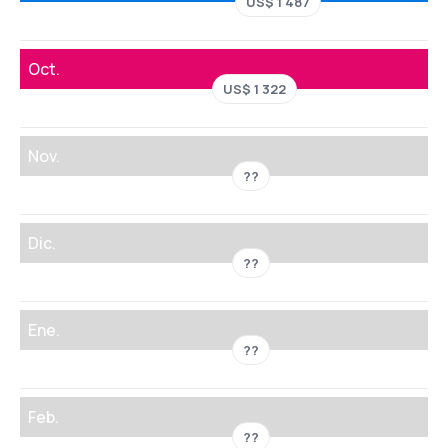
US$ 1 487
Oct.
US$ 1 322
Nov.
??
Dic.
??
Ene.
??
Feb.
??