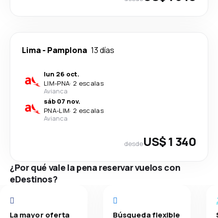
Lima
-
Pamplona
13 días
lun 26 oct.
LIM
-
PNA
·
2 escalas
Avianca
sáb 07 nov.
PNA
-
LIM
·
2 escalas
Avianca
US$ 1 340
desde
¿Por qué vale la pena reservar vuelos con
eDestinos?
La mayor oferta
Búsqueda flexible