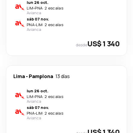
lun 26 oct.
LIM
-
PNA
·
2 escalas
Avianca
sáb 07 nov.
PNA
-
LIM
·
2 escalas
Avianca
US$ 1 340
desde
Lima
-
Pamplona
13 días
lun 26 oct.
LIM
-
PNA
·
2 escalas
Avianca
sáb 07 nov.
PNA
-
LIM
·
2 escalas
Avianca
US$ 1 340