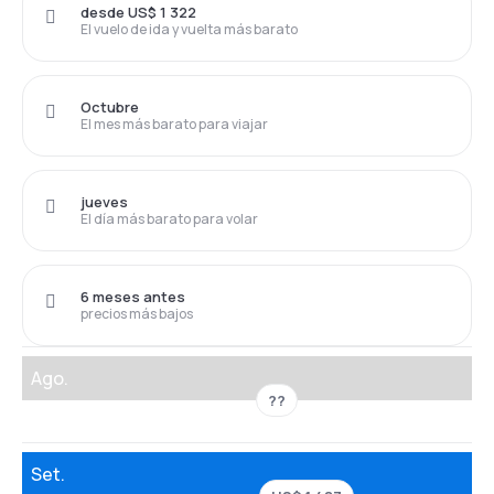
desde US$ 1 322
El vuelo de ida y vuelta más barato
Octubre
El mes más barato para viajar
jueves
El día más barato para volar
6 meses antes
precios más bajos
Ago.
??
Set.