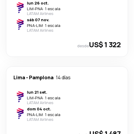
lun 26 oct.
LIM
-
PNA
·
1 escala
LATAM Airlines
sáb 07 nov.
PNA
-
LIM
·
1 escala
LATAM Airlines
US$ 1 322
desde
Lima
-
Pamplona
14 días
lun 21 set.
LIM
-
PNA
·
1 escala
LATAM Airlines
dom 04 oct.
PNA
-
LIM
·
1 escala
LATAM Airlines
US$ 1 487