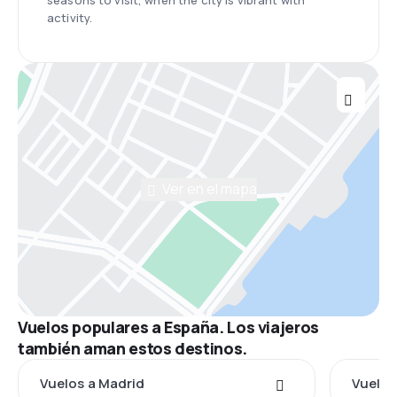
seasons to visit, when the city is vibrant with
activity.
Ver en el mapa
Vuelos populares a España. Los viajeros
también aman estos destinos.
Vuelos a Madrid
Vuelos