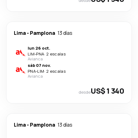
desde
Lima
-
Pamplona
13 días
lun 26 oct.
LIM
-
PNA
·
2 escalas
Avianca
sáb 07 nov.
PNA
-
LIM
·
2 escalas
Avianca
US$ 1 340
desde
Lima
-
Pamplona
13 días