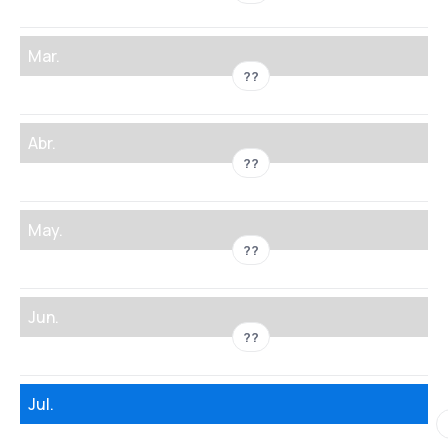
Mar.
??
Abr.
??
May.
??
Jun.
??
Jul.