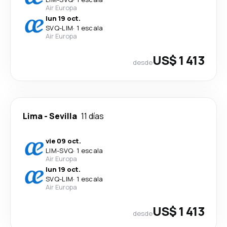
Air Europa
lun 19 oct.
SVQ
-
LIM
·
1 escala
Air Europa
US$ 1 413
desde
Lima
-
Sevilla
11 días
vie 09 oct.
LIM
-
SVQ
·
1 escala
Air Europa
lun 19 oct.
SVQ
-
LIM
·
1 escala
Air Europa
US$ 1 413
desde