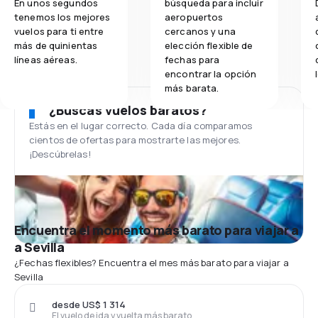
En unos segundos
búsqueda para incluir
tenemos los mejores
aeropuertos
vuelos para ti entre
cercanos y una
más de quinientas
elección flexible de
líneas aéreas.
fechas para
encontrar la opción
más barata.
¿Buscas vuelos baratos?
Estás en el lugar correcto. Cada día comparamos
cientos de ofertas para mostrarte las mejores.
¡Descúbrelas!
Encuentra el momento más barato para viajar a
a Sevilla
¿Fechas flexibles? Encuentra el mes más barato para viajar a
Sevilla
desde US$ 1 314
El vuelo de ida y vuelta más barato