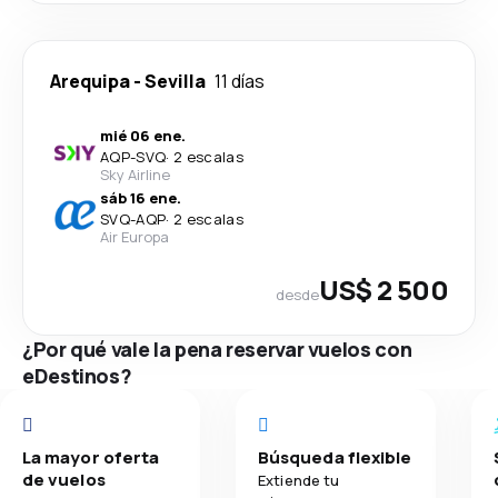
Arequipa
-
Sevilla
11 días
mié 06 ene.
AQP
-
SVQ
·
2 escalas
Sky Airline
sáb 16 ene.
SVQ
-
AQP
·
2 escalas
Air Europa
US$ 2 500
desde
¿Por qué vale la pena reservar vuelos con
eDestinos?
La mayor oferta
Búsqueda flexible
de vuelos
Extiende tu