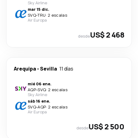
Sky Airline
mar 15 dic.
SVQ
-
TRU
·
2 escalas
Air Europa
US$ 2 468
desde
Arequipa
-
Sevilla
11 días
mié 06 ene.
AQP
-
SVQ
·
2 escalas
Sky Airline
sáb 16 ene.
SVQ
-
AQP
·
2 escalas
Air Europa
US$ 2 500
desde