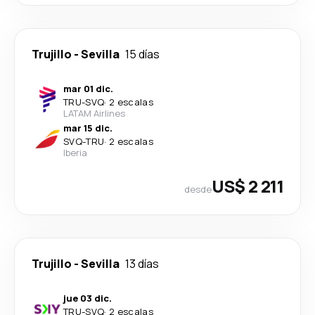
Trujillo
-
Sevilla
15 días
mar 01 dic.
TRU
-
SVQ
·
2 escalas
LATAM Airlines
mar 15 dic.
SVQ
-
TRU
·
2 escalas
Iberia
US$ 2 211
desde
Trujillo
-
Sevilla
13 días
jue 03 dic.
TRU
-
SVQ
·
2 escalas