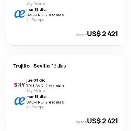
Sky Airline
mar 15 dic.
SVQ
-
TRU
·
2 escalas
Air Europa
US$ 2 421
desde
Trujillo
-
Sevilla
13 días
jue 03 dic.
TRU
-
SVQ
·
2 escalas
Sky Airline
mar 15 dic.
SVQ
-
TRU
·
2 escalas
Air Europa
US$ 2 421
desde