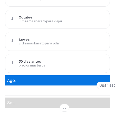
Octubre
El mes más barato para viajar
jueves
El día más barato para volar
30 días antes
precios más bajos
Ago.
US$ 1 63
Set.
??