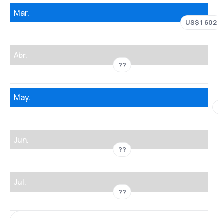
Mar.
US$ 1 602
Abr.
??
May.
Jun.
??
Jul.
??