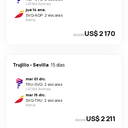
LATAM Airlines
jue 14 ene.
SVQ
-
AQP
·
2 escalas
Iberia
US$ 2 170
desde
Trujillo
-
Sevilla
15 días
mar 01 dic.
TRU
-
SVQ
·
2 escalas
LATAM Airlines
mar 15 dic.
SVQ
-
TRU
·
2 escalas
Iberia
US$ 2 211
desde