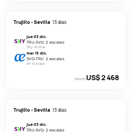
Trujillo
-
Sevilla
13 días
jue 03 dic.
TRU
-
SVQ
·
2 escalas
Sky Airline
mar 15 dic.
SVQ
-
TRU
·
2 escalas
Air Europa
US$ 2 468
desde
Trujillo
-
Sevilla
13 días
jue 03 dic.
TRU
-
SVQ
·
2 escalas