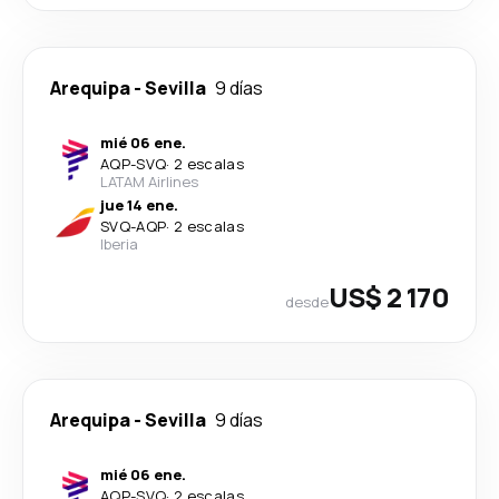
Arequipa
-
Sevilla
9 días
mié 06 ene.
AQP
-
SVQ
·
2 escalas
LATAM Airlines
jue 14 ene.
SVQ
-
AQP
·
2 escalas
Iberia
US$ 2 170
desde
Arequipa
-
Sevilla
9 días
mié 06 ene.
AQP
-
SVQ
·
2 escalas