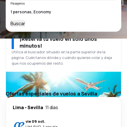
Pasajeros
Buscar
¡Reserva tu vuelo en solo unos
minutos!
Utiliza el buscador situado en la parte superior de la
página. Cuéntanos dónde y cuándo quieres volar y deja
que nos ocupemos del resto.
Ofertas especiales de vuelos a Sevilla
Lima
-
Sevilla
11 días
vie 09 oct.
LIM
-
SVQ
·
1 escala