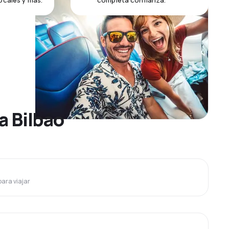
ocales y más.
completa confianza.
a Bilbao
para viajar