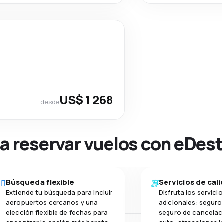
US$ 1 268
desde
na reservar vuelos con eDes
Búsqueda flexible
Servicios de cal
Extiende tu búsqueda para incluir
Disfruta los servici
aeropuertos cercanos y una
adicionales: seguro 
elección flexible de fechas para
seguro de cancelac