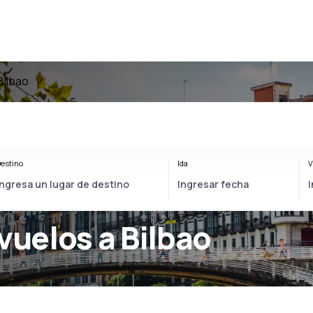
Bilbao
estino
Ida
V
 vuelos a Bilbao