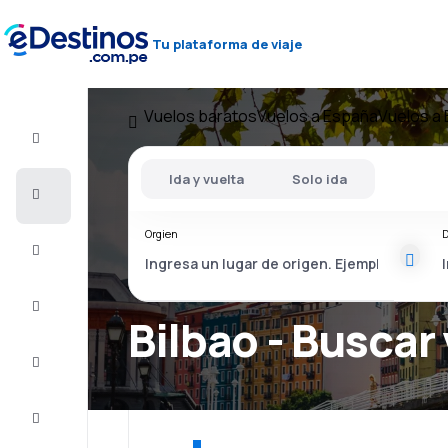
Tu plataforma de viaje
Vuelos baratos
Vuelos a España
Vuelos a 
Vuelo+Hotel
Ida y vuelta
Solo ida
Vuelos
baratos
Orgien
D
Viajes
Alojamientos
Bilbao - Buscar
Ofertas
Completa
el viaje