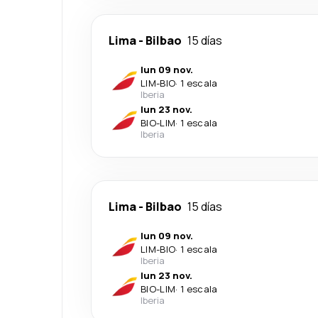
Lima
-
Bilbao
15 días
lun 09 nov.
LIM
-
BIO
·
1 escala
Iberia
lun 23 nov.
BIO
-
LIM
·
1 escala
Iberia
Lima
-
Bilbao
15 días
lun 09 nov.
LIM
-
BIO
·
1 escala
Iberia
lun 23 nov.
BIO
-
LIM
·
1 escala
Iberia