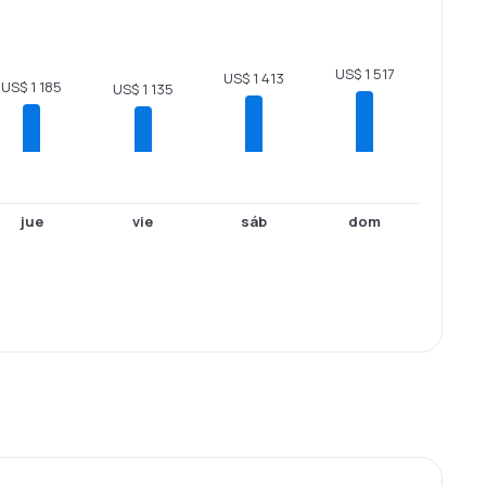
US$ 1 517
US$ 1 413
US$ 1 185
US$ 1 135
jue
vie
sáb
dom