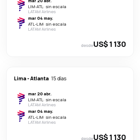
mar 20 abr.
LIM
-
ATL
·
sin escala
LATAM Airlines
mar 04 may.
ATL
-
LIM
·
sin escala
LATAM Airlines
US$ 1 130
desde
Lima
-
Atlanta
15 días
mar 20 abr.
LIM
-
ATL
·
sin escala
LATAM Airlines
mar 04 may.
ATL
-
LIM
·
sin escala
LATAM Airlines
US$ 1 130
desde