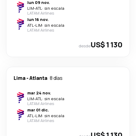
lun 09 nov.
LIM
-
ATL
·
sin escala
LATAM Airlines
lun 16 nov.
ATL
-
LIM
·
sin escala
LATAM Airlines
US$ 1 130
desde
Lima
-
Atlanta
8 días
mar 24 nov.
LIM
-
ATL
·
sin escala
LATAM Airlines
mar 01 dic.
ATL
-
LIM
·
sin escala
LATAM Airlines
US$ 1 130