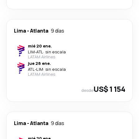
Lima
-
Atlanta
9 días
mié 20 ene.
LIM
-
ATL
·
sin escala
LATAM Airlines
jue 28 ene.
ATL
-
LIM
·
sin escala
LATAM Airlines
US$ 1 154
desde
Lima
-
Atlanta
9 días
mié 20 ene.