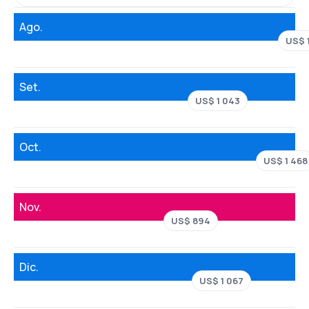
Ago.
US$ 1
Set.
US$ 1 043
Oct.
US$ 1 468
Nov.
US$ 894
Dic.
US$ 1 067