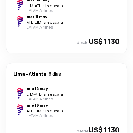
mar 04 may.
LIM
-
ATL
·
sin escala
LATAM Airlines
mar 11 may.
ATL
-
LIM
·
sin escala
LATAM Airlines
US$ 1 130
desde
Lima
-
Atlanta
8 días
mié 12 may.
LIM
-
ATL
·
sin escala
LATAM Airlines
mié 19 may.
ATL
-
LIM
·
sin escala
LATAM Airlines
US$ 1 130
desde