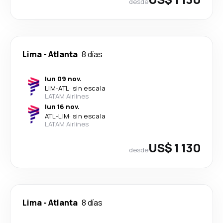
desde
Lima
-
Atlanta
8 días
lun 09 nov.
LIM
-
ATL
·
sin escala
LATAM Airlines
lun 16 nov.
ATL
-
LIM
·
sin escala
LATAM Airlines
US$ 1 130
desde
Lima
-
Atlanta
8 días