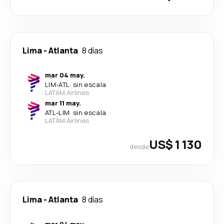
Lima
-
Atlanta
8 días
mar 04 may.
LIM
-
ATL
·
sin escala
LATAM Airlines
mar 11 may.
ATL
-
LIM
·
sin escala
LATAM Airlines
US$ 1 130
desde
Lima
-
Atlanta
8 días