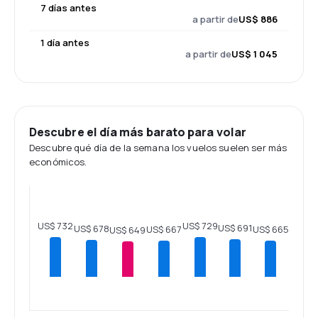
7 días antes
a partir de
US$ 886
1 día antes
a partir de
US$ 1 045
Descubre el día más barato para volar
Descubre qué día de la semana los vuelos suelen ser más
económicos.
US$ 732
US$ 729
US$ 691
US$ 678
US$ 667
US$ 665
US$ 649