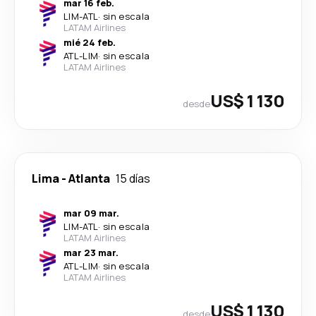
mar 16 feb.
LIM
-
ATL
·
sin escala
LATAM Airlines
mié 24 feb.
ATL
-
LIM
·
sin escala
LATAM Airlines
US$ 1 130
desde
Lima
-
Atlanta
15 días
mar 09 mar.
LIM
-
ATL
·
sin escala
LATAM Airlines
mar 23 mar.
ATL
-
LIM
·
sin escala
LATAM Airlines
US$ 1 130
desde