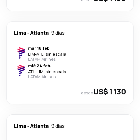
Lima
-
Atlanta
9 días
mar 16 feb.
LIM
-
ATL
·
sin escala
LATAM Airlines
mié 24 feb.
ATL
-
LIM
·
sin escala
LATAM Airlines
US$ 1 130
desde
Lima
-
Atlanta
9 días