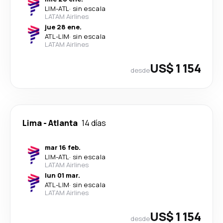
LIM
-
ATL
·
sin escala
LATAM Airlines
jue 28 ene.
ATL
-
LIM
·
sin escala
LATAM Airlines
US$ 1 154
desde
Lima
-
Atlanta
14 días
mar 16 feb.
LIM
-
ATL
·
sin escala
LATAM Airlines
lun 01 mar.
ATL
-
LIM
·
sin escala
LATAM Airlines
US$ 1 154
desde