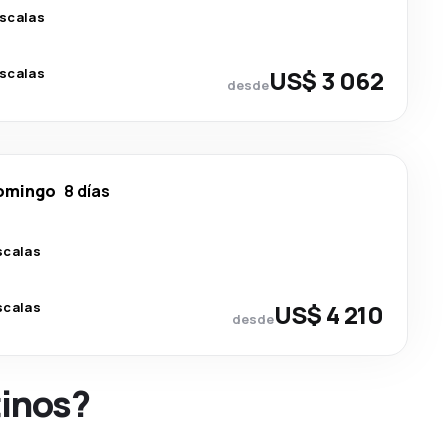
escalas
escalas
US$ 3 062
desde
omingo
8 días
scalas
scalas
US$ 4 210
desde
tinos?