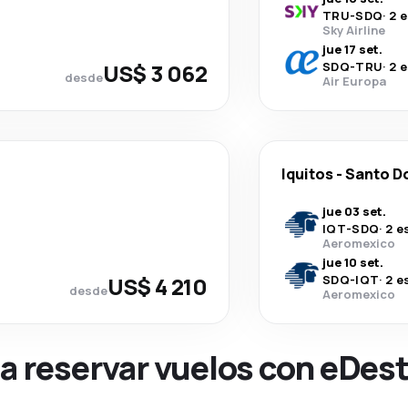
TRU
-
SDQ
·
2 
Sky Airline
jue 17 set.
US$ 3 062
SDQ
-
TRU
·
2 
desde
Air Europa
Iquitos
-
Santo D
jue 03 set.
IQT
-
SDQ
·
2 e
Aeromexico
jue 10 set.
US$ 4 210
SDQ
-
IQT
·
2 e
desde
Aeromexico
na reservar vuelos con eDes