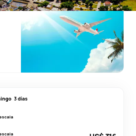
ingo
3 días
 escala
 escala