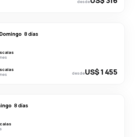
US$ 316
desde
 Domingo
8 días
escalas
ines
escalas
US$ 1 455
desde
ines
ingo
8 días
scalas
s