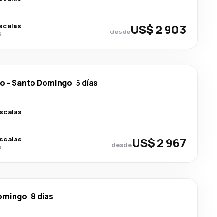
scalas
US$ 2 903
desde
s
do
-
Santo Domingo
5 días
escalas
escalas
US$ 2 967
desde
s
omingo
8 días