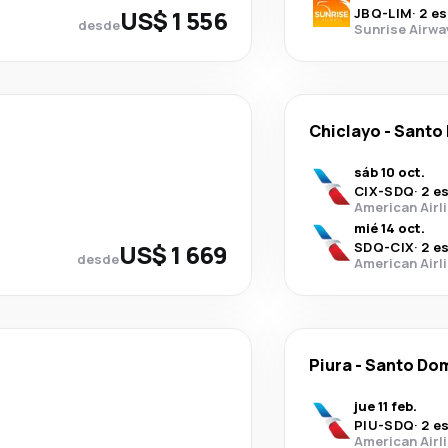
US$ 1 556
JBQ
-
LIM
·
2 e
desde
Sunrise Airwa
Chiclayo
-
Santo
sáb 10 oct.
CIX
-
SDQ
·
2 e
American Airl
mié 14 oct.
US$ 1 669
SDQ
-
CIX
·
2 e
desde
American Airl
Piura
-
Santo Do
jue 11 feb.
PIU
-
SDQ
·
2 e
American Airl