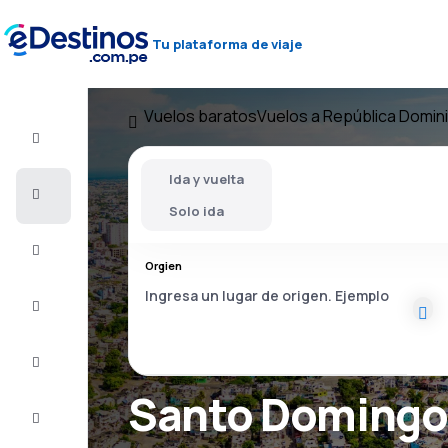
Tu plataforma de viaje
Vuelos baratos
Vuelos a República Domin
Vuelo+Hotel
Ida y vuelta
Vuelos
baratos
Solo ida
Viajes
Orgien
Alojamientos
Ofertas
Santo Domingo 
Completa
el viaje