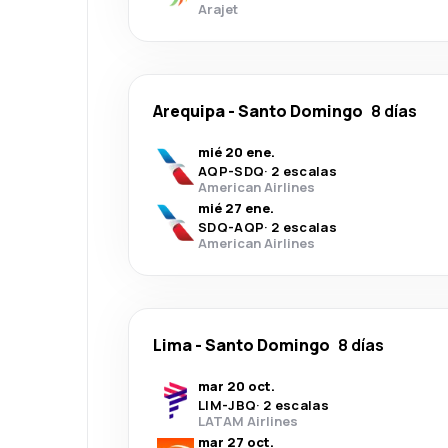
Arajet
Arequipa
-
Santo Domingo
8 días
mié 20 ene.
AQP
-
SDQ
·
2 escalas
American Airlines
mié 27 ene.
SDQ
-
AQP
·
2 escalas
American Airlines
Lima
-
Santo Domingo
8 días
mar 20 oct.
LIM
-
JBQ
·
2 escalas
LATAM Airlines
mar 27 oct.