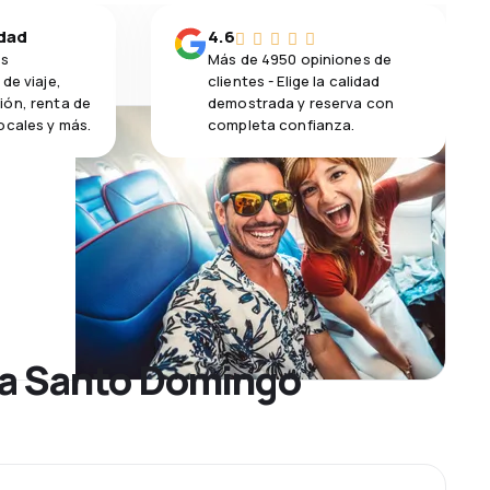
idad
4.6
os
Más de 4950 opiniones de
de viaje,
clientes - Elige la calidad
ión, renta de
demostrada y reserva con
ocales y más.
completa confianza.
a a Santo Domingo