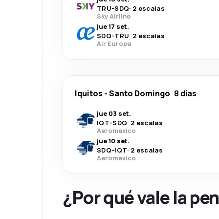
TRU
-
SDQ
·
2 escalas
Sky Airline
jue 17 set.
SDQ
-
TRU
·
2 escalas
Air Europa
Iquitos
-
Santo Domingo
8 días
jue 03 set.
IQT
-
SDQ
·
2 escalas
Aeromexico
jue 10 set.
SDQ
-
IQT
·
2 escalas
Aeromexico
¿Por qué vale la pe