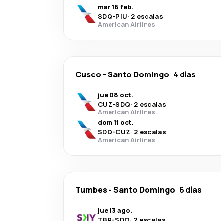
mar 16 feb.
SDQ
-
PIU
·
2 escalas
American Airlines
Cusco
-
Santo Domingo
4 días
jue 08 oct.
CUZ
-
SDQ
·
2 escalas
American Airlines
dom 11 oct.
SDQ
-
CUZ
·
2 escalas
American Airlines
Tumbes
-
Santo Domingo
6 días
jue 13 ago.
TBP
-
SDQ
·
2 escalas