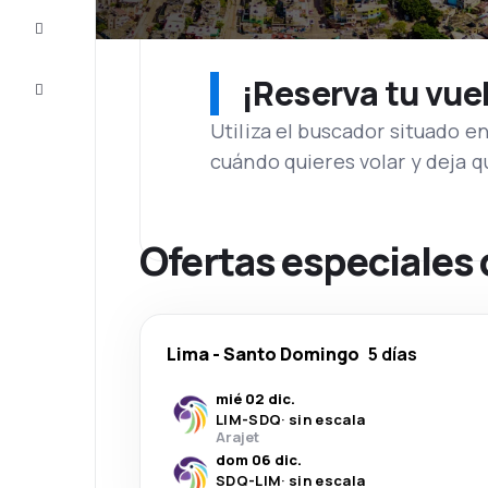
Inspiración
y consejos
¡Reserva tu vue
Atención
al cliente
Utiliza el buscador situado e
cuándo quieres volar y deja 
Ofertas especiales
Lima
-
Santo Domingo
5 días
mié 02 dic.
LIM
-
SDQ
·
sin escala
Arajet
dom 06 dic.
SDQ
-
LIM
·
sin escala