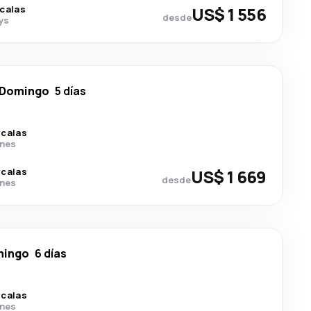
scalas
US$ 1 556
desde
ys
 Domingo
5 días
scalas
ines
scalas
US$ 1 669
desde
ines
mingo
6 días
scalas
ines