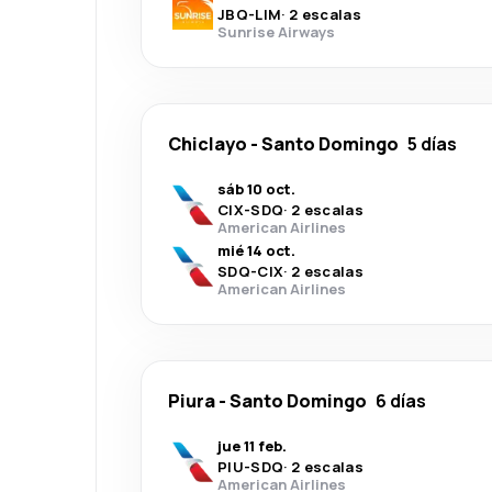
JBQ
-
LIM
·
2 escalas
Sunrise Airways
Chiclayo
-
Santo Domingo
5 días
sáb 10 oct.
CIX
-
SDQ
·
2 escalas
American Airlines
mié 14 oct.
SDQ
-
CIX
·
2 escalas
American Airlines
Piura
-
Santo Domingo
6 días
jue 11 feb.
PIU
-
SDQ
·
2 escalas
American Airlines