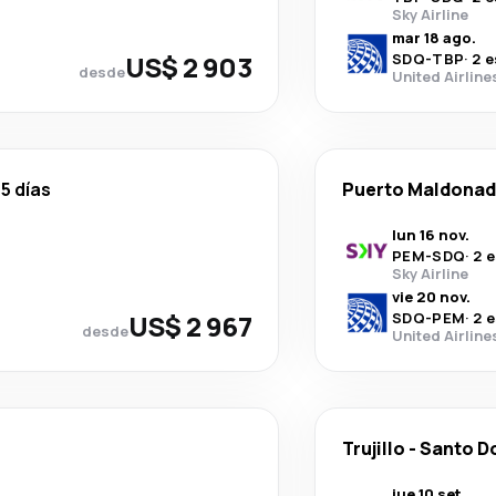
Sky Airline
mar 18 ago.
US$ 2 903
SDQ
-
TBP
·
2 e
desde
United Airline
5 días
Puerto Maldona
lun 16 nov.
PEM
-
SDQ
·
2 
Sky Airline
vie 20 nov.
US$ 2 967
SDQ
-
PEM
·
2 
desde
United Airline
Trujillo
-
Santo D
jue 10 set.