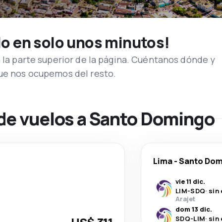
lo en solo unos minutos!
n la parte superior de la página. Cuéntanos dónde y
que nos ocupemos del resto.
 de vuelos a Santo Domingo
Lima
-
Santo Dom
vie 11 dic.
LIM
-
SDQ
·
sin
Arajet
dom 13 dic.
SDQ
-
LIM
·
sin