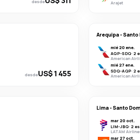
US$ 311
desde
Arajet
Arequipa
-
Santo
mié 20 ene.
AQP
-
SDQ
·
2 
American Airl
mié 27 ene.
US$ 1 455
SDQ
-
AQP
·
2 
desde
American Airl
Lima
-
Santo Dom
mar 20 oct.
LIM
-
JBQ
·
2 e
LATAM Airline
mar 27 oct.