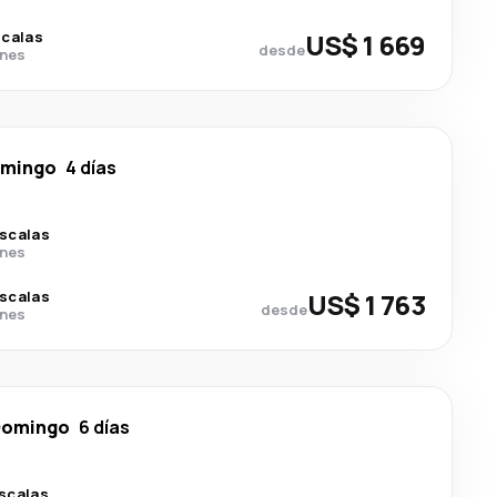
scalas
US$ 1 669
desde
ines
omingo
4 días
escalas
ines
escalas
US$ 1 763
desde
ines
Domingo
6 días
scalas