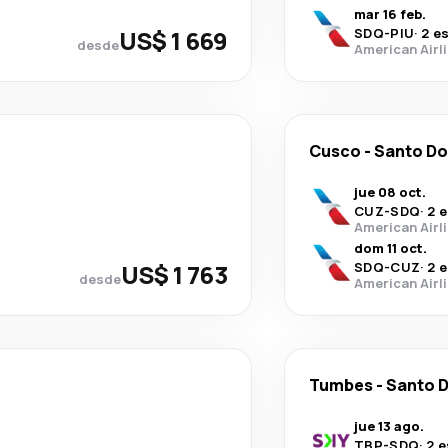
mar 16 feb.
US$ 1 669
SDQ
-
PIU
·
2 e
desde
American Airl
Cusco
-
Santo D
jue 08 oct.
CUZ
-
SDQ
·
2 
American Airl
dom 11 oct.
US$ 1 763
SDQ
-
CUZ
·
2 
desde
American Airl
Tumbes
-
Santo 
jue 13 ago.
TBP
-
SDQ
·
2 e