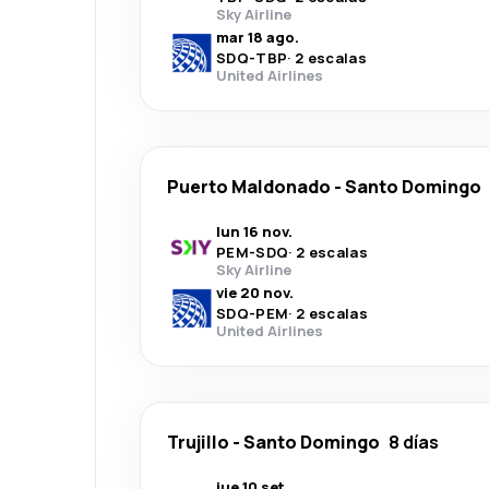
Sky Airline
mar 18 ago.
SDQ
-
TBP
·
2 escalas
United Airlines
Puerto Maldonado
-
Santo Domingo
lun 16 nov.
PEM
-
SDQ
·
2 escalas
Sky Airline
vie 20 nov.
SDQ
-
PEM
·
2 escalas
United Airlines
Trujillo
-
Santo Domingo
8 días
jue 10 set.