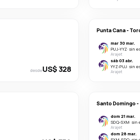
Punta Cana
-
Tor
mar 30 mar.
PUJ
-
YYZ
·
sin e
Arajet
sáb 03 abr.
US$ 328
YYZ
-
PUJ
·
sin e
desde
Arajet
Santo Domingo
-
dom 21 mar.
SDQ
-
SXM
·
sin 
Arajet
dom 28 mar.
SXM
-
SDQ
·
sin 