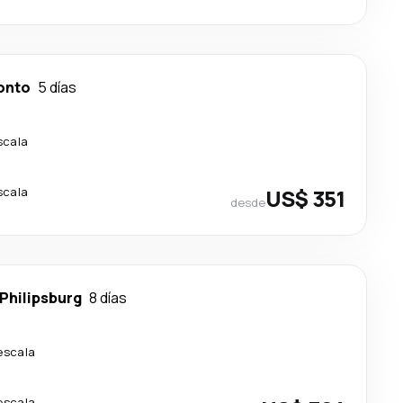
onto
5 días
scala
scala
US$ 351
desde
Philipsburg
8 días
escala
escala