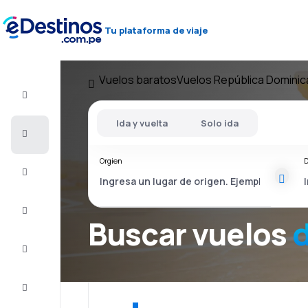
Tu plataforma de viaje
Vuelos baratos
Vuelos República Domini
Vuelo+Hotel
Ida y vuelta
Solo ida
Vuelos
baratos
Orgien
D
Viajes
Alojamientos
Buscar vuelos
d
Ofertas
Completa
el viaje