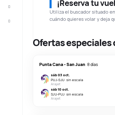
¡Reserva tu vue
Inspiración
y consejos
Utiliza el buscador situado e
cuándo quieres volar y deja 
Atención
al cliente
Ofertas especiales
Punta Cana
-
San Juan
8 días
sáb 03 oct.
PUJ
-
SJU
·
sin escala
Arajet
sáb 10 oct.
SJU
-
PUJ
·
sin escala
Arajet