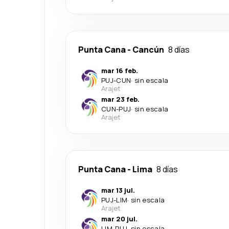
Punta Cana
-
Cancún
8 días
mar 16 feb.
PUJ
-
CUN
·
sin escala
Arajet
mar 23 feb.
CUN
-
PUJ
·
sin escala
Arajet
Punta Cana
-
Lima
8 días
mar 13 jul.
PUJ
-
LIM
·
sin escala
Arajet
mar 20 jul.
LIM
-
PUJ
·
sin escala