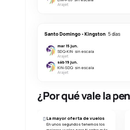
Arajet
Santo Domingo
-
Kingston
5 días
mar 15 jun.
SDQ
-
KIN
·
sin escala
Arajet
sáb 19 jun.
KIN
-
SDQ
·
sin escala
Arajet
¿Por qué vale la pe
La mayor oferta de vuelos
En unos segundos tenemos los