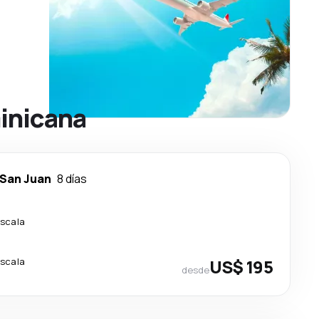
minicana
San Juan
8 días
escala
escala
US$ 195
desde