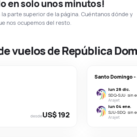
lo en solo unos minutos!
n la parte superior de la página. Cuéntanos dónde y
que nos ocupemos del resto.
 de vuelos de República Do
Santo Domingo
-
lun 28 dic.
SDQ
-
SJU
·
sin 
Arajet
lun 04 ene.
US$ 192
SJU
-
SDQ
·
sin 
desde
Arajet