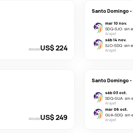
Santo Domingo
-
mar 10 nov.
SDQ
-
SJO
·
sin 
Arajet
sáb 14 nov.
US$ 224
SJO
-
SDQ
·
sin 
desde
Arajet
Santo Domingo
-
sáb 03 oct.
SDQ
-
GUA
·
sin 
Arajet
mar 06 oct.
US$ 249
GUA
-
SDQ
·
sin 
desde
Arajet