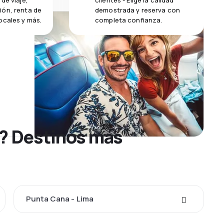
de viaje,
clientes - Elige la calidad
ión, renta de
demostrada y reserva con
ocales y más.
completa confianza.
a? Destinos más
Punta Cana - Lima