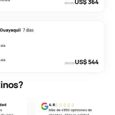
US$ 364
desde
Guayaquil
7 días
cala
cala
US$ 544
desde
tinos?
idad
4.6
os
Más de 4950 opiniones de