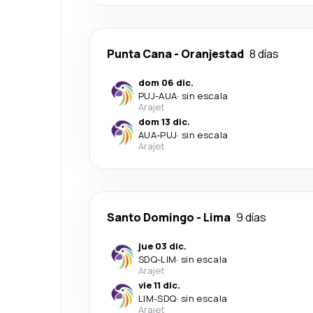
Punta Cana
-
Oranjestad
8 días
dom 06 dic.
PUJ
-
AUA
·
sin escala
Arajet
dom 13 dic.
AUA
-
PUJ
·
sin escala
Arajet
Santo Domingo
-
Lima
9 días
jue 03 dic.
SDQ
-
LIM
·
sin escala
Arajet
vie 11 dic.
LIM
-
SDQ
·
sin escala
Arajet