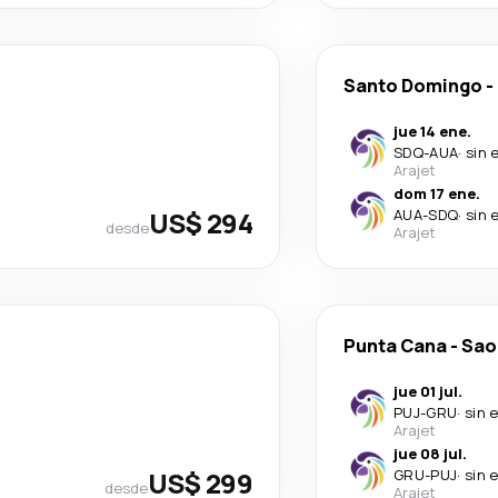
Santo Domingo
-
jue 14 ene.
SDQ
-
AUA
·
sin 
Arajet
dom 17 ene.
US$ 294
AUA
-
SDQ
·
sin 
desde
Arajet
Punta Cana
-
Sao
jue 01 jul.
PUJ
-
GRU
·
sin 
Arajet
jue 08 jul.
US$ 299
GRU
-
PUJ
·
sin 
desde
Arajet