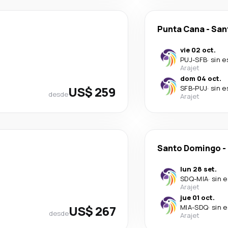
Punta Cana
-
San
vie 02 oct.
PUJ
-
SFB
·
sin e
Arajet
dom 04 oct.
US$ 259
SFB
-
PUJ
·
sin e
desde
Arajet
Santo Domingo
-
lun 28 set.
SDQ
-
MIA
·
sin 
Arajet
jue 01 oct.
US$ 267
MIA
-
SDQ
·
sin 
desde
Arajet