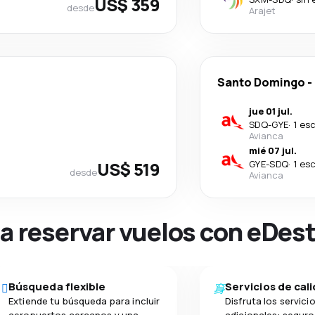
US$ 359
desde
Arajet
Santo Domingo
-
jue 01 jul.
SDQ
-
GYE
·
1 es
Avianca
mié 07 jul.
US$ 519
GYE
-
SDQ
·
1 es
desde
Avianca
na reservar vuelos con eDes
Búsqueda flexible
Servicios de cal
Extiende tu búsqueda para incluir
Disfruta los servici