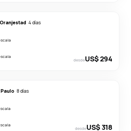
Oranjestad
4 días
escala
escala
US$ 294
desde
 Paulo
8 días
escala
escala
US$ 318
desde