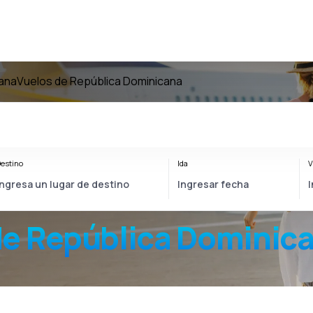
cana
Vuelos de República Dominicana
estino
Ida
V
e República Dominic