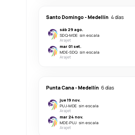
Santo Domingo
-
Medellín
4 días
sáb 29 ago.
SDQ
-
MDE
·
sin escala
Arajet
mar 01 set.
MDE
-
SDQ
·
sin escala
Arajet
Punta Cana
-
Medellín
6 días
jue 19 nov.
PUJ
-
MDE
·
sin escala
Arajet
mar 24 nov.
MDE
-
PUJ
·
sin escala
Arajet