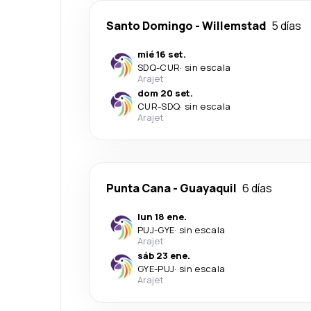
Santo Domingo
-
Willemstad
5 días
mié 16 set.
SDQ
-
CUR
·
sin escala
Arajet
dom 20 set.
CUR
-
SDQ
·
sin escala
Arajet
Punta Cana
-
Guayaquil
6 días
lun 18 ene.
PUJ
-
GYE
·
sin escala
Arajet
sáb 23 ene.
GYE
-
PUJ
·
sin escala
Arajet