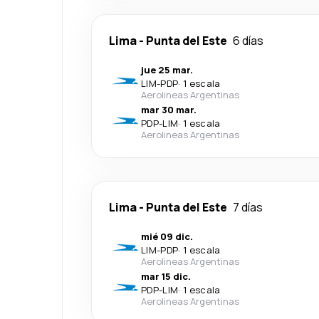
Lima
-
Punta del Este
6 días
jue 25 mar.
LIM
-
PDP
·
1 escala
Aerolineas Argentinas
mar 30 mar.
PDP
-
LIM
·
1 escala
Aerolineas Argentinas
Lima
-
Punta del Este
7 días
mié 09 dic.
LIM
-
PDP
·
1 escala
Aerolineas Argentinas
mar 15 dic.
PDP
-
LIM
·
1 escala
Aerolineas Argentinas