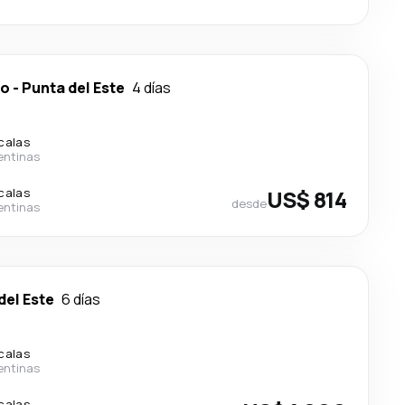
do
-
Punta del Este
4 días
calas
entinas
calas
US$ 814
desde
entinas
del Este
6 días
calas
entinas
calas