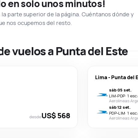
lo en solo unos minutos!
n la parte superior de la página. Cuéntanos dónde y
que nos ocupemos del resto.
de vuelos a Punta del Este
Lima
-
Punta del 
sáb 05 set.
LIM
-
PDP
·
1 esc
Aerolineas Arg
sáb 12 set.
US$ 568
PDP
-
LIM
·
1 esc
desde
Aerolineas Arg