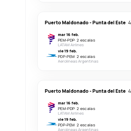
Puerto Maldonado
-
Punta del Este
4
mar 16 feb.
PEM
-
PDP
·
2 escalas
LATAM Airlines
vie 19 feb.
PDP
-
PEM
·
2 escalas
Aerolineas Argentinas
Puerto Maldonado
-
Punta del Este
4
mar 16 feb.
PEM
-
PDP
·
2 escalas
LATAM Airlines
vie 19 feb.
PDP
-
PEM
·
2 escalas
Aerolineas Argentinas