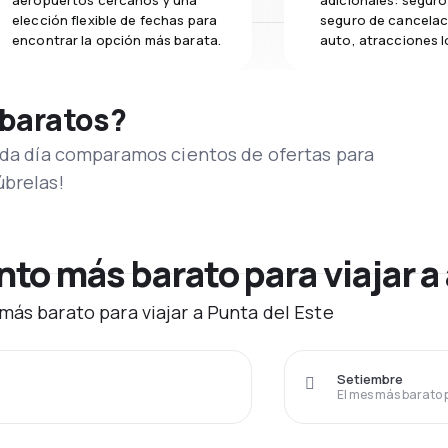
aeropuertos cercanos y una
adicionales: seguro 
elección flexible de fechas para
seguro de cancelac
encontrar la opción más barata.
auto, atracciones l
 baratos?
Cada día comparamos cientos de ofertas para
úbrelas!
o más barato para viajar a 
más barato para viajar a Punta del Este
Setiembre
El mes más barato 