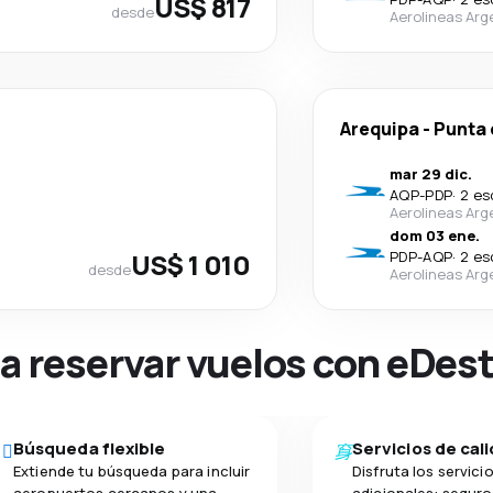
US$ 817
desde
Aerolineas Arg
Arequipa
-
Punta 
mar 29 dic.
AQP
-
PDP
·
2 es
Aerolineas Arg
dom 03 ene.
US$ 1 010
PDP
-
AQP
·
2 es
desde
Aerolineas Arg
na reservar vuelos con eDes
Búsqueda flexible
Servicios de cal
Extiende tu búsqueda para incluir
Disfruta los servici