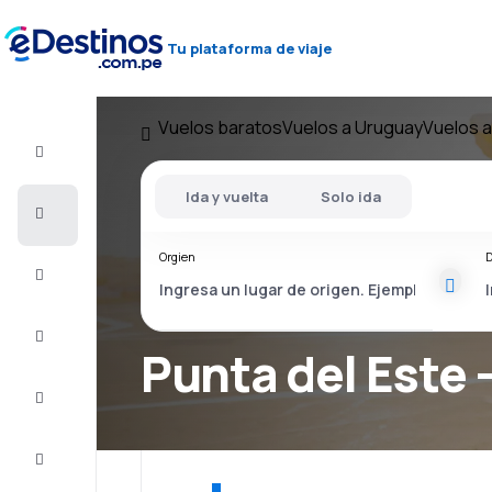
Tu plataforma de viaje
Vuelos baratos
Vuelos a Uruguay
Vuelos a
Vuelo+Hotel
Ida y vuelta
Solo ida
Vuelos
baratos
Orgien
D
Viajes
Alojamientos
Punta del Este 
Ofertas
Completa
el viaje