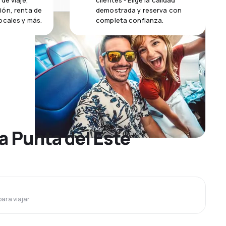
de viaje,
clientes - Elige la calidad
ión, renta de
demostrada y reserva con
ocales y más.
completa confianza.
a Punta del Este
para viajar