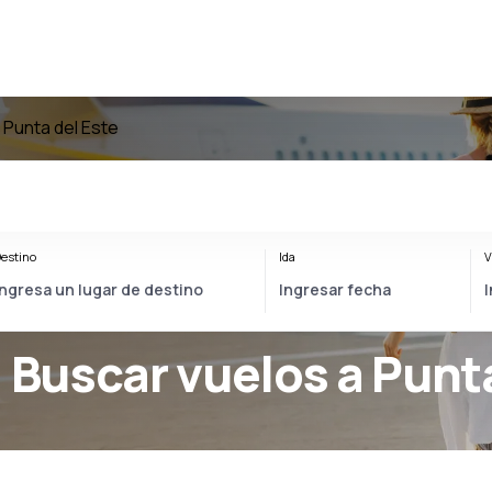
 Punta del Este
estino
Ida
V
- Buscar vuelos a Punt