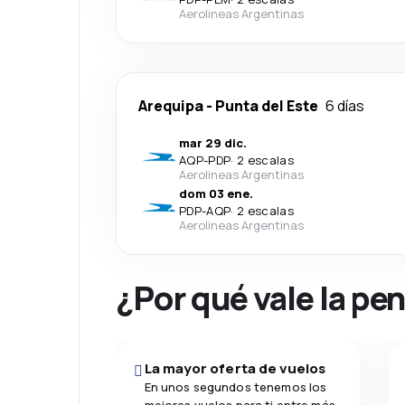
Aerolineas Argentinas
Arequipa
-
Punta del Este
6 días
mar 29 dic.
AQP
-
PDP
·
2 escalas
Aerolineas Argentinas
dom 03 ene.
PDP
-
AQP
·
2 escalas
Aerolineas Argentinas
¿Por qué vale la pe
La mayor oferta de vuelos
En unos segundos tenemos los