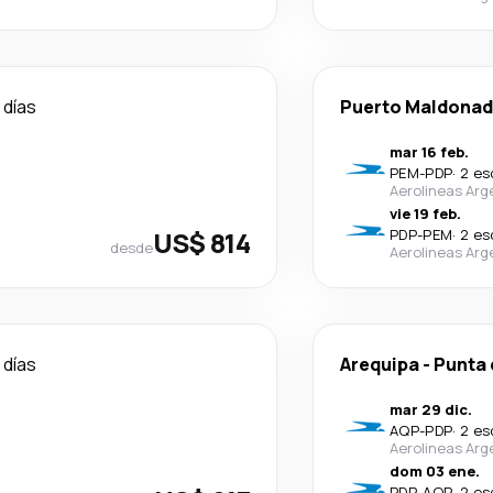
 días
Puerto Maldona
mar 16 feb.
PEM
-
PDP
·
2 es
Aerolineas Arg
vie 19 feb.
US$ 814
PDP
-
PEM
·
2 es
desde
Aerolineas Arg
 días
Arequipa
-
Punta 
mar 29 dic.
AQP
-
PDP
·
2 es
Aerolineas Arg
dom 03 ene.
PDP
-
AQP
·
2 es