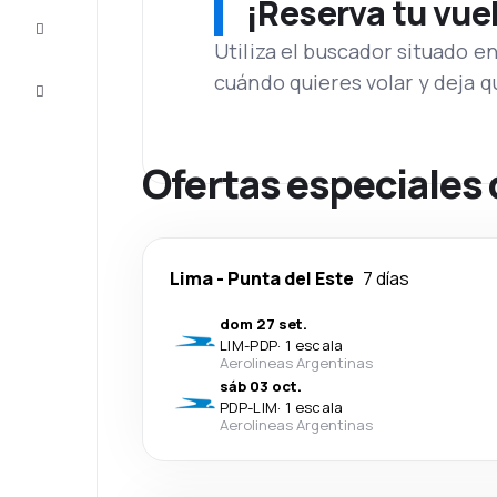
¡Reserva tu vue
Inspiración
y consejos
Utiliza el buscador situado e
cuándo quieres volar y deja 
Atención
al cliente
Ofertas especiales 
Lima
-
Punta del Este
7 días
dom 27 set.
LIM
-
PDP
·
1 escala
Aerolineas Argentinas
sáb 03 oct.
PDP
-
LIM
·
1 escala
Aerolineas Argentinas