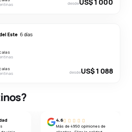
US$ 1 000
desde
entinas
del Este
6 días
calas
entinas
calas
US$ 1 088
desde
entinas
tinos?
idad
4.6
os
Más de 4950 opiniones de