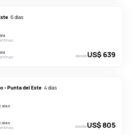
Este
6 días
ala
entinas
ala
US$ 639
desde
entinas
do
-
Punta del Este
4 días
calas
calas
US$ 805
desde
entinas