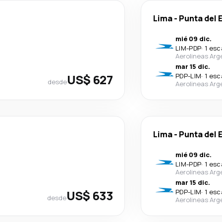
Lima
-
Punta del 
mié 09 dic.
LIM
-
PDP
·
1 esc
Aerolineas Arg
mar 15 dic.
US$ 627
PDP
-
LIM
·
1 esc
desde
Aerolineas Arg
Lima
-
Punta del 
mié 09 dic.
LIM
-
PDP
·
1 esc
Aerolineas Arg
mar 15 dic.
US$ 633
PDP
-
LIM
·
1 esc
desde
Aerolineas Arg