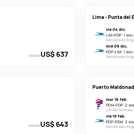
Lima
-
Punta del 
vie 04 dic.
LIM
-
PDP
·
1 esc
Aerolineas Arg
mié 09 dic.
US$ 637
PDP
-
LIM
·
1 esc
desde
Aerolineas Arg
Puerto Maldona
mar 16 feb.
PEM
-
PDP
·
2 es
LATAM Airlines
vie 19 feb.
US$ 643
PDP
-
PEM
·
2 es
desde
Aerolineas Arg