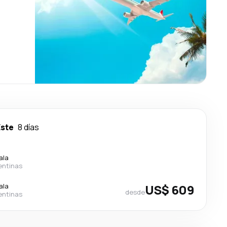
Este
8 días
ala
entinas
ala
US$ 609
desde
entinas