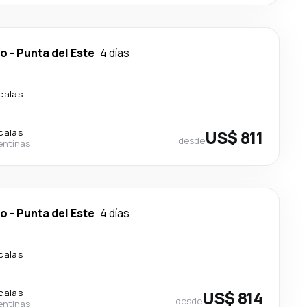
do
-
Punta del Este
4 días
calas
calas
US$ 811
desde
entinas
do
-
Punta del Este
4 días
calas
calas
US$ 814
desde
entinas