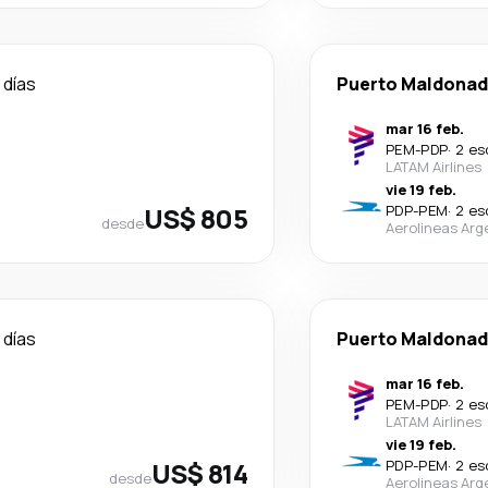
 días
Puerto Maldona
mar 16 feb.
PEM
-
PDP
·
2 es
LATAM Airlines
vie 19 feb.
US$ 805
PDP
-
PEM
·
2 es
desde
Aerolineas Arg
 días
Puerto Maldona
mar 16 feb.
PEM
-
PDP
·
2 es
LATAM Airlines
vie 19 feb.
US$ 814
PDP
-
PEM
·
2 es
desde
Aerolineas Arg