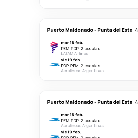
Puerto Maldonado
-
Punta del Este
4
mar 16 feb.
PEM
-
PDP
·
2 escalas
LATAM Airlines
vie 19 feb.
PDP
-
PEM
·
2 escalas
Aerolineas Argentinas
Puerto Maldonado
-
Punta del Este
4
mar 16 feb.
PEM
-
PDP
·
2 escalas
Aerolineas Argentinas
vie 19 feb.
PDP
-
PEM
·
2 escalas