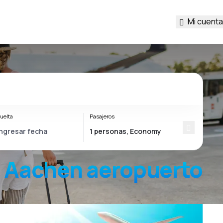
Mi cuenta
uelta
Pasajeros
t Aachen
aeropuerto