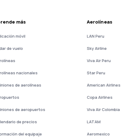
prende más
Aerolíneas
licación móvil
LAN Peru
dar de vuelo
Sky Airline
rolíneas
Viva Air Peru
rolíneas nacionales
Star Peru
iniones de aerolíneas
American Airlines
ropuertos
Copa Airlines
iniones de aeropuertos
Viva Air Colombia
lendario de precios
LATAM
formación del equipaje
Aeromexico