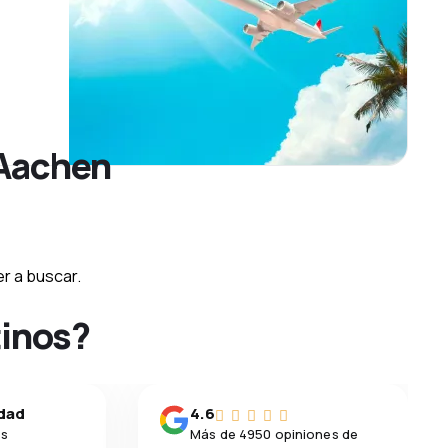
 Aachen
r a buscar.
tinos?
idad
4.6
os
Más de 4950 opiniones de