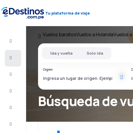
Tu plataforma de viaje
Vuelos baratos
Vuelos a Holanda
Vuelos a
Vuelo+Hotel
Ida y vuelta
Solo ida
Vuelos
baratos
Orgien
D
Viajes
Alojamientos
Búsqueda de v
Ofertas
Completa
el viaje