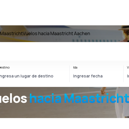
 Maastricht
Vuelos hacia Maastricht Aachen
estino
Ida
V
uelos
hacia
Maastrich