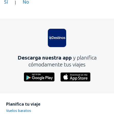
Sí
No
|
En mi opinión, este artículo:
Es confuso
Contiene información incorrecta
No profundiza en el tema
Es demasiado largo
Descarga nuestra app
y planifica
Enviar
cómodamente tus viajes
Planifica tu viaje
Vuelos baratos