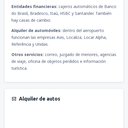
Entidades financieras:
cajeros automáticos de Banco
desde
Tacna, Cnl. FAP Carlos Ciriani Santa
Rosa
(TCQ)
do Brasil, Bradesco, Itaú, HSBC y Santander. También
104
DESDE
USD
hay casas de cambio.
Alquiler de automóviles:
dentro del aeropuerto
desde
Trujillo, Cap. FAP Carlos Martínez de
funcionan las empresas Avis, Localiza, Locar Alpha,
Pinillos
(TRU)
Referência y Unidas.
73
DESDE
USD
Otros servicios:
correo, juzgado de menores, agencias
de viaje, oficina de objetos perdidos e información
desde
Piura, Capitán FAP Guillermo
turística.
Concha Iberico
(PIU)
79
DESDE
USD
Alquiler de autos