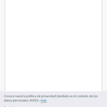
Cabo Frio (CFB)
Cajazeiras Pedro Vieira Moreira (CJZ)
Caldas Novas (CLV)
Campo Mourao Airport (CBW)
Campinas
Canela Airport (CEL)
Cacoal (OAL)
Carajás (CKS)
Cariri (JDO)
Cacador (CFC)
Conoce nuestra política de privacidad (también en el contexto de los
datos personales: RGPD) -
más
.
Cataratas (IGU)