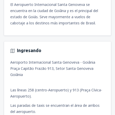
desde
Iquitos, Cnl. FAP Francisco Secada
El Aeropuerto Internacional Santa Genoveva se
Vignetta
(IQT)
encuentra en la ciudad de Goiâna y es el principal del
100
DESDE
USD
estado de Goiás. Sirve mayormente a vuelos de
cabotaje a los destinos más importantes de Brasil.
desde
Arequipa, Rodríguez Ballón
(AQP)
115
DESDE
USD
desde
Jauja, Francisco Carlé
(JAU)
Ingresando
81
DESDE
USD
Aeroporto Internacional Santa Genoveva - Goiânia
Praça Capitão Frazão 913, Setor Santa Genoveva
desde
Juliaca, Inca Manco Cápac
(JUL)
Goiânia
97
DESDE
USD
Las líneas 258 (centro-Aeropuerto) y 913 (Praça Cívica-
desde
Tarapoto, Cadete FAP Guillermo del
Castillo Paredes
(TPP)
Aeropuerto).
76
DESDE
USD
Las paradas de taxis se encuentran el área de arribos
del aeropuerto.