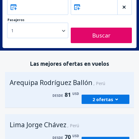
Pasajeros
1
Buscar
Las mejores ofertas en vuelos
Arequipa Rodríguez Ballón
Perú
81
USD
DESDE
2 ofertas
desde
Lima, Jorge Chávez
(LIM)
Lima Jorge Chávez
81
Perú
DESDE
USD
70
USD
DESDE