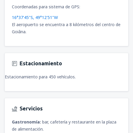
desde
Cajamarca, MG. FAP Armando
Revoredo Iglesias
(CJA)
Coordenadas para sistema de GPS:
70
DESDE
USD
16°37'45"S, 49°12'51"W
El aeropuerto se encuentra a 8 kilómetros del centro de
desde
Puerto Maldonado, Puerto
Goiâna.
Maldonado - P. Aldamiz
(PEM)
101
DESDE
USD
desde
Arequipa, Rodríguez Ballón
(AQP)
Estacionamiento
81
DESDE
USD
Estacionamiento para 450 vehículos.
desde
Ayacucho, Alfredo Mendívil Duarte
(AYP)
78
DESDE
USD
Servicios
desde
Pucallpa, Cap. David Abensur
Rengifo
(PCL)
Gastronomía:
bar, cafetería y restaurante en la plaza
85
DESDE
USD
de alimentación.