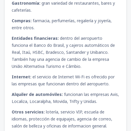
Gastronomía:
gran variedad de restaurantes, bares y
desde
Tacna, Cnl. FAP Carlos Ciriani Santa
cafeterías.
Rosa
(TCQ)
98
DESDE
USD
Compras:
farmacia, perfumerías, regalería y joyería,
entre otros.
desde
Trujillo, Cap. FAP Carlos Martínez de
Entidades financieras:
dentro del aeropuerto
Pinillos
(TRU)
funciona el Banco do Brasil, y cajeros automáticos de
73
DESDE
USD
Real, Itaú, HSBC, Bradesco, Santander y Unibanco.
También hay una agencia de cambio de la empresa
desde
Piura, Capitán FAP Guillermo
União Alternativa Turismo e Câmbio.
Concha Iberico
(PIU)
79
Internet:
el servicio de Internet Wi-Fi es ofrecido por
DESDE
USD
las empresas que funcionan dentro del aeropuerto.
Alquiler de automóviles:
funcionan las empresas Avis,
Localiza, Locaralpha, Movida, Trifty y Unidas.
Otros servicios:
lotería, servicio VIP, escuela de
idiomas, protección de equipajes, agencia de correo,
salón de belleza y oficinas de informacion general.