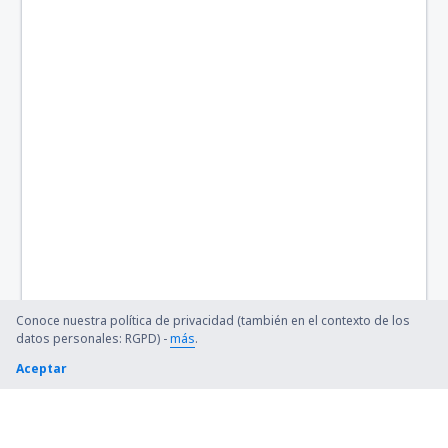
Caldas Novas (CLV)
Campo Mourao Airport (CBW)
Campinas
Canela Airport (CEL)
Cacoal (OAL)
Carajás (CKS)
Cariri (JDO)
Cacador (CFC)
Conoce nuestra política de privacidad (también en el contexto de los
datos personales: RGPD) -
más
.
Cataratas (IGU)
Aceptar
Chapada Diamantina (LEC)
Cianorte Airport (GGH)