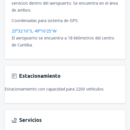
desde
Cajamarca, MG. FAP Armando
servicios dentro del aeropuerto. Se encuentra en el área
Revoredo Iglesias
(CJA)
de arribos.
65
DESDE
USD
Coordenadas para sistema de GPS:
desde
Puerto Maldonado, Puerto
25°32'10"S, 49°10'25"W
Maldonado - P. Aldamiz
(PEM)
El aeropuerto se encuentra a 18 kilómetros del centro
101
DESDE
USD
de Curitiba.
desde
Arequipa, Rodríguez Ballón
(AQP)
81
DESDE
USD
Estacionamiento
desde
Ayacucho, Alfredo Mendívil Duarte
(AYP)
Estacionamiento con capacidad para 2200 vehículos.
74
DESDE
USD
desde
Pucallpa, Cap. David Abensur
Rengifo
(PCL)
Servicios
81
DESDE
USD