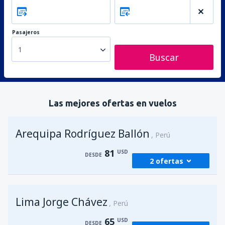
Pasajeros
1
Buscar
Las mejores ofertas en vuelos
Arequipa Rodríguez Ballón
Perú
81
USD
DESDE
2 ofertas
desde
Lima, Jorge Chávez
(LIM)
Lima Jorge Chávez
81
Perú
DESDE
USD
65
USD
DESDE