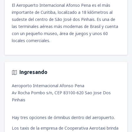
desde
Iquitos, Cnl. FAP Francisco Secada
El Aeropuerto Internacional Afonso Pena es el más
Vignetta
(IQT)
importante de Curitiba, localizado a 18 kilómetros al
100
DESDE
USD
sudeste del centro de São José dos Pinhais. Es una de
las terminales aéreas más modernas de Brasil y cuenta
desde
Arequipa, Rodríguez Ballón
(AQP)
con un pequeño museo, área de juegos y unos 60
114
DESDE
USD
locales comerciales.
desde
Jauja, Francisco Carlé
(JAU)
81
DESDE
USD
Ingresando
desde
Juliaca, Inca Manco Cápac
(JUL)
Aeroporto Internacional Afonso Pena
97
DESDE
USD
Av Rocha Pombo s/n, CEP 83100-620 Sao Jose Dos
Pinhais
desde
Tarapoto, Cadete FAP Guillermo del
Castillo Paredes
(TPP)
75
DESDE
USD
Hay tres opciones de ómnibus dentro del aeropuerto.
Los taxis de la empresa de Cooperativa Aerotaxi brinda