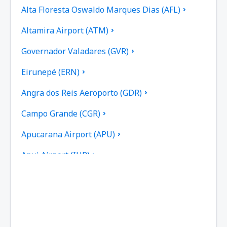
Alta Floresta Oswaldo Marques Dias (AFL)
Altamira Airport (ATM)
Governador Valadares (GVR)
Eirunepé (ERN)
Angra dos Reis Aeroporto (GDR)
Campo Grande (CGR)
Apucarana Airport (APU)
Apui Airport (IUP)
Aracatuba Dario Guarita (ARU)
Aragarcas Airport (ARS)
Araguaina Airport (AUX)