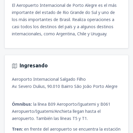
desde
Iquitos, Cnl. FAP Francisco Secada
El Aeropuerto Internacional de Porto Alegre es el más
Vignetta
(IQT)
importante del estado de Rio Grande do Sul y uno de
100
DESDE
USD
los más importantes de Brasil. Realiza operaciones a
casi todos los destinos del país y a algunos destinos
desde
Arequipa, Rodríguez Ballón
(AQP)
internacionales, como Argentina, Chile y Uruguay.
114
DESDE
USD
desde
Jauja, Francisco Carlé
(JAU)
79
DESDE
USD
Ingresando
Aeroporto Internacional Salgado Filho
desde
Juliaca, Inca Manco Cápac
(JUL)
Av. Severo Dulius, 90.010 Bairro São João Porto Alegre
97
DESDE
USD
Ómnibus:
la línea B09 Aeroporto/Iguatemi y B061
desde
Tarapoto, Cadete FAP Guillermo del
Castillo Paredes
(TPP)
Aeropuerto/Iguatemi/Anchieta llegan hasta el
76
DESDE
USD
aeropuerto. También las líneas T5 y T1.
Tren:
en frente del aeropuerto se encuentra la estación