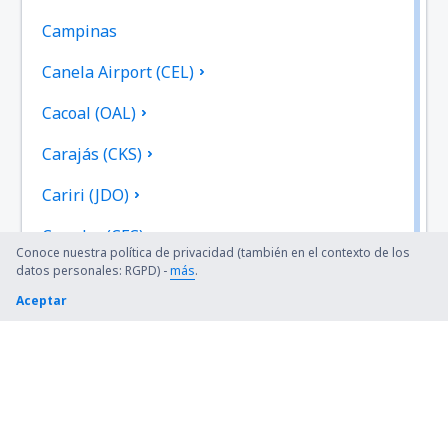
Campinas
Canela Airport (CEL)
Cacoal (OAL)
Carajás (CKS)
Cariri (JDO)
Cacador (CFC)
Conoce nuestra política de privacidad (también en el contexto de los
datos personales: RGPD) -
más
.
Cataratas (IGU)
Aceptar
Chapada Diamantina (LEC)
Cianorte Airport (GGH)
Coari (CIZ)
Conceicao do Araguaia Airport (CDJ)