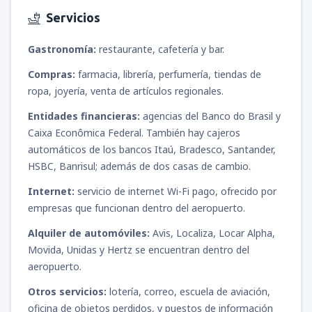
Servicios
desde
Tacna, Cnl. FAP Carlos Ciriani Santa
Rosa
(TCQ)
98
DESDE
USD
Gastronomía:
restaurante, cafetería y bar.
Compras:
farmacia, librería, perfumería, tiendas de
desde
Trujillo, Cap. FAP Carlos Martínez de
ropa, joyería, venta de artículos regionales.
Pinillos
(TRU)
71
Entidades financieras:
agencias del Banco do Brasil y
DESDE
USD
Caixa Econômica Federal. También hay cajeros
automáticos de los bancos Itaú, Bradesco, Santander,
desde
Piura, Capitán FAP Guillermo
HSBC, Banrisul; además de dos casas de cambio.
Concha Iberico
(PIU)
79
DESDE
USD
Internet:
servicio de internet Wi-Fi pago, ofrecido por
empresas que funcionan dentro del aeropuerto.
Alquiler de automóviles:
Avis, Localiza, Locar Alpha,
Movida, Unidas y Hertz se encuentran dentro del
aeropuerto.
Otros servicios:
lotería, correo, escuela de aviación,
oficina de objetos perdidos, y puestos de información