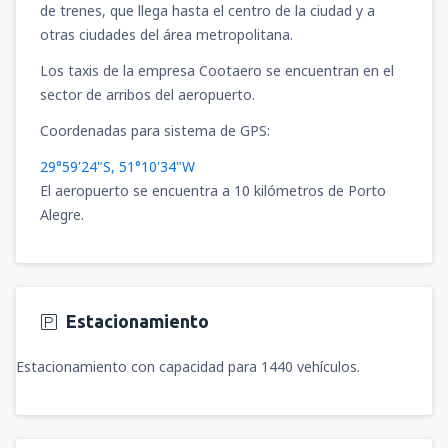
desde
Cajamarca, MG. FAP Armando
de trenes, que llega hasta el centro de la ciudad y a
Revoredo Iglesias
(CJA)
otras ciudades del área metropolitana.
63
DESDE
USD
Los taxis de la empresa Cootaero se encuentran en el
sector de arribos del aeropuerto.
desde
Puerto Maldonado, Puerto
Maldonado - P. Aldamiz
(PEM)
Coordenadas para sistema de GPS:
100
DESDE
USD
29°59'24"S, 51°10'34"W
El aeropuerto se encuentra a 10 kilómetros de Porto
desde
Arequipa, Rodríguez Ballón
(AQP)
Alegre.
81
DESDE
USD
desde
Ayacucho, Alfredo Mendívil Duarte
(AYP)
74
Estacionamiento
DESDE
USD
Estacionamiento con capacidad para 1440 vehículos.
desde
Pucallpa, Cap. David Abensur
Rengifo
(PCL)
81
DESDE
USD