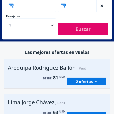
Pasajeros
1
Buscar
Las mejores ofertas en vuelos
Arequipa Rodríguez Ballón
Perú
81
USD
DESDE
2 ofertas
desde
Lima, Jorge Chávez
(LIM)
Lima Jorge Chávez
81
Perú
DESDE
USD
63
USD
DESDE