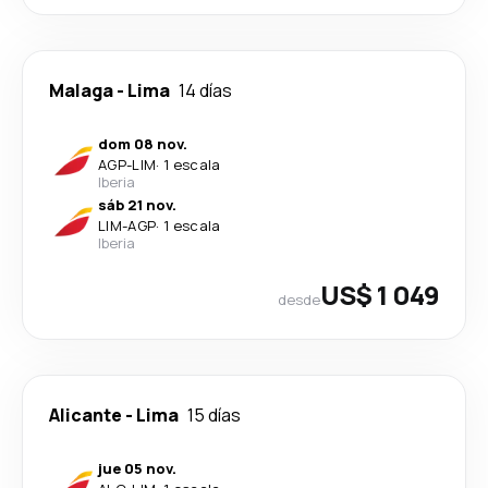
Malaga
-
Lima
14 días
dom 08 nov.
AGP
-
LIM
·
1 escala
Iberia
sáb 21 nov.
LIM
-
AGP
·
1 escala
Iberia
US$ 1 049
desde
Alicante
-
Lima
15 días
jue 05 nov.