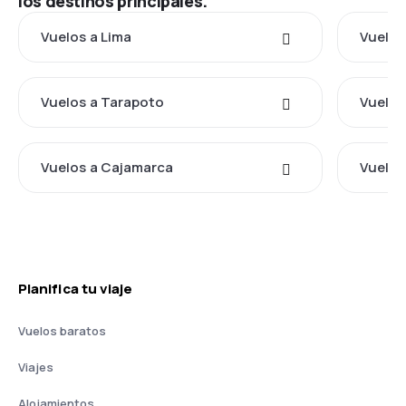
los destinos principales.
Vuelos a Lima
Vuelos
Vuelos a Tarapoto
Vuelos
Vuelos a Cajamarca
Vuelos 
Planifica tu viaje
Vuelos baratos
Viajes
Alojamientos