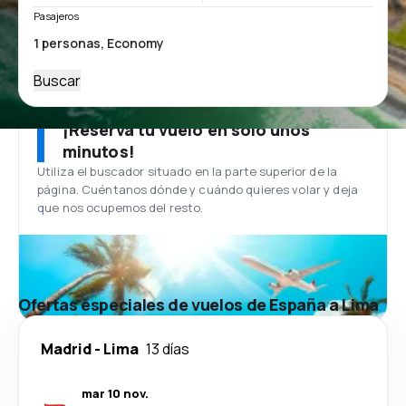
Pasajeros
Buscar
¡Reserva tu vuelo en solo unos
minutos!
Utiliza el buscador situado en la parte superior de la
página. Cuéntanos dónde y cuándo quieres volar y deja
que nos ocupemos del resto.
Ofertas especiales de vuelos de España a Lima
Madrid
-
Lima
13 días
mar 10 nov.