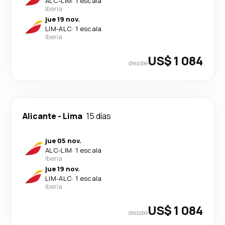
ALC
-
LIM
·
1 escala
Iberia
jue 19 nov.
LIM
-
ALC
·
1 escala
Iberia
US$ 1 084
desde
Alicante
-
Lima
15 días
jue 05 nov.
ALC
-
LIM
·
1 escala
Iberia
jue 19 nov.
LIM
-
ALC
·
1 escala
Iberia
US$ 1 084
desde