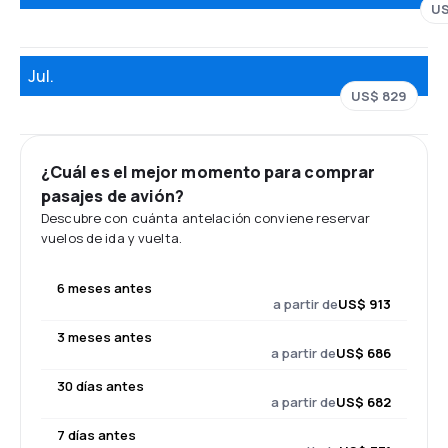
US
Jul.
US$ 829
¿Cuál es el mejor momento para comprar
pasajes de avión?
Descubre con cuánta antelación conviene reservar
vuelos de ida y vuelta.
6 meses antes
a partir de
US$ 913
3 meses antes
a partir de
US$ 686
30 días antes
a partir de
US$ 682
7 días antes