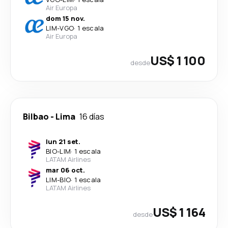
Air Europa
dom 15 nov.
LIM
-
VGO
·
1 escala
Air Europa
US$ 1 100
desde
Bilbao
-
Lima
16 días
lun 21 set.
BIO
-
LIM
·
1 escala
LATAM Airlines
mar 06 oct.
LIM
-
BIO
·
1 escala
LATAM Airlines
US$ 1 164
desde