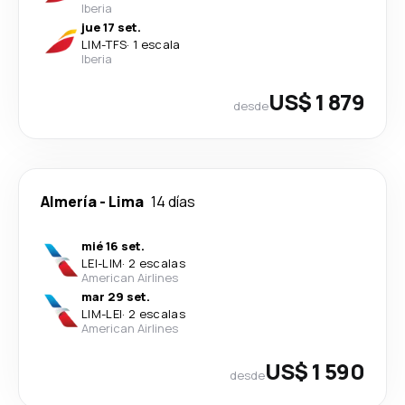
Iberia
jue 17 set.
LIM
-
TFS
·
1 escala
Iberia
US$ 1 879
desde
Almería
-
Lima
14 días
mié 16 set.
LEI
-
LIM
·
2 escalas
American Airlines
mar 29 set.
LIM
-
LEI
·
2 escalas
American Airlines
US$ 1 590
desde