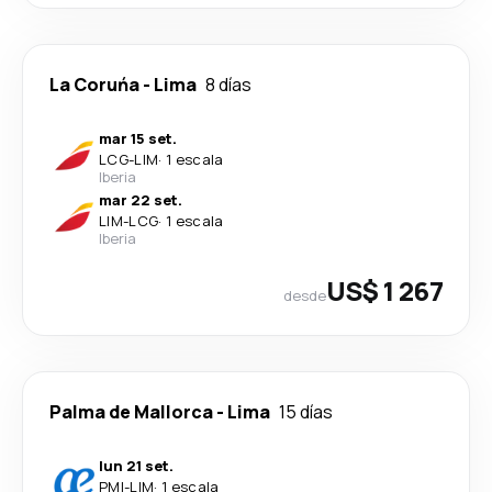
La Coruńa
-
Lima
8 días
mar 15 set.
LCG
-
LIM
·
1 escala
Iberia
mar 22 set.
LIM
-
LCG
·
1 escala
Iberia
US$ 1 267
desde
Palma de Mallorca
-
Lima
15 días
lun 21 set.
PMI
-
LIM
·
1 escala