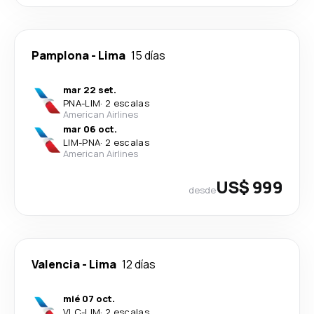
Pamplona
-
Lima
15 días
mar 22 set.
PNA
-
LIM
·
2 escalas
American Airlines
mar 06 oct.
LIM
-
PNA
·
2 escalas
American Airlines
US$ 999
desde
Valencia
-
Lima
12 días
mié 07 oct.
VLC
-
LIM
·
2 escalas