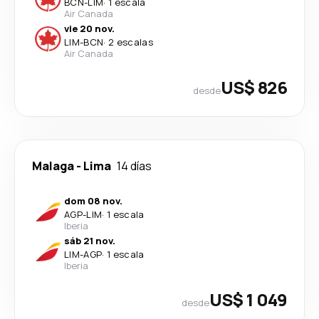
BCN
-
LIM
·
1 escala
Air Canada
vie 20 nov.
LIM
-
BCN
·
2 escalas
Air Canada
US$ 826
desde
Malaga
-
Lima
14 días
dom 08 nov.
AGP
-
LIM
·
1 escala
Iberia
sáb 21 nov.
LIM
-
AGP
·
1 escala
Iberia
US$ 1 049
desde