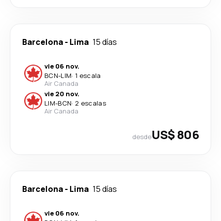
Barcelona
-
Lima
15 días
vie 06 nov.
BCN
-
LIM
·
1 escala
Air Canada
vie 20 nov.
LIM
-
BCN
·
2 escalas
Air Canada
US$ 806
desde
Barcelona
-
Lima
15 días
vie 06 nov.