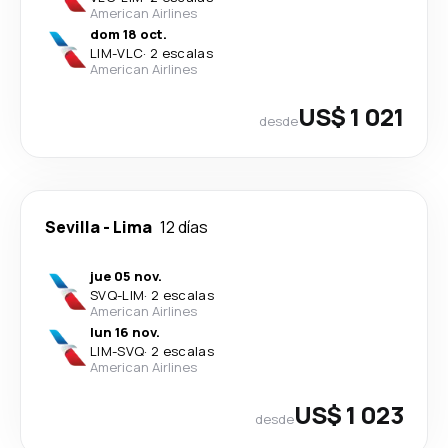
American Airlines
dom 18 oct.
LIM
-
VLC
·
2 escalas
American Airlines
US$ 1 021
desde
Sevilla
-
Lima
12 días
jue 05 nov.
SVQ
-
LIM
·
2 escalas
American Airlines
lun 16 nov.
LIM
-
SVQ
·
2 escalas
American Airlines
US$ 1 023
desde