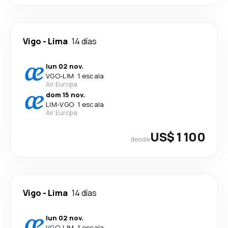
Vigo
-
Lima
14 días
lun 02 nov.
VGO
-
LIM
·
1 escala
Air Europa
dom 15 nov.
LIM
-
VGO
·
1 escala
Air Europa
US$ 1 100
desde
Vigo
-
Lima
14 días
lun 02 nov.
VGO
-
LIM
·
1 escala