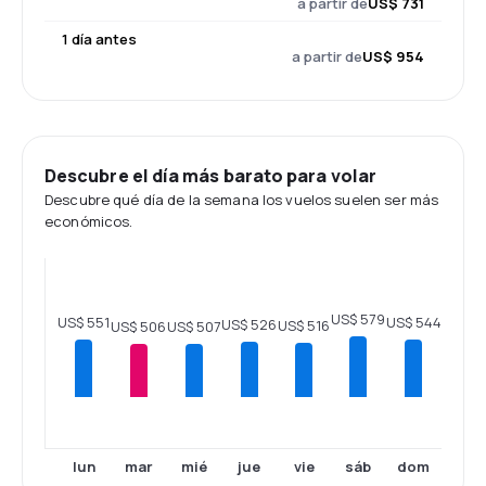
a partir de
US$ 731
1 día antes
a partir de
US$ 954
Descubre el día más barato para volar
Descubre qué día de la semana los vuelos suelen ser más
económicos.
US$ 579
US$ 551
US$ 544
US$ 526
US$ 516
US$ 507
US$ 506
lun
mar
mié
jue
vie
sáb
dom