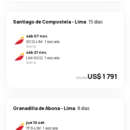
Santiago de Compostela
-
Lima
15 días
sáb 07 nov.
SCQ
-
LIM
·
1 escala
Iberia
sáb 21 nov.
LIM
-
SCQ
·
1 escala
Iberia
US$ 1 791
desde
Granadilla de Abona
-
Lima
8 días
jue 10 set.
TFS
-
LIM
·
1 escala