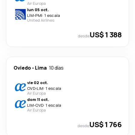
Air Europa
lun 05 oct.
LIM
-
PMI
·
1 escala
United Airlines
US$ 1 388
desde
Oviedo
-
Lima
10 días
vie 02 oct.
OVD
-
LIM
·
1 escala
Air Europa
dom 11 oct.
LIM
-
OVD
·
1 escala
Air Europa
US$ 1 766
desde