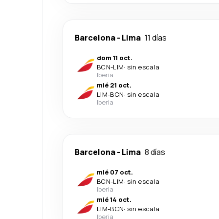
Barcelona
-
Lima
11 días
dom 11 oct.
BCN
-
LIM
·
sin escala
Iberia
mié 21 oct.
LIM
-
BCN
·
sin escala
Iberia
Barcelona
-
Lima
8 días
mié 07 oct.
BCN
-
LIM
·
sin escala
Iberia
mié 14 oct.
LIM
-
BCN
·
sin escala
Iberia