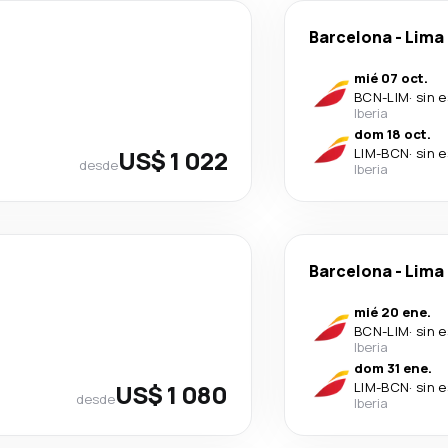
Barcelona
-
Lima
mié 07 oct.
BCN
-
LIM
·
sin 
Iberia
dom 18 oct.
US$ 1 022
LIM
-
BCN
·
sin 
desde
Iberia
Barcelona
-
Lima
mié 20 ene.
BCN
-
LIM
·
sin 
Iberia
dom 31 ene.
US$ 1 080
LIM
-
BCN
·
sin 
desde
Iberia