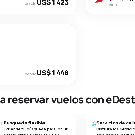
US$ 1 423
desde
Iberia
US$ 1 448
desde
na reservar vuelos con eDes
Búsqueda flexible
Servicios de cal
Extiende tu búsqueda para incluir
Disfruta los servici