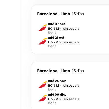
Barcelona
-
Lima
15 días
mié 07 oct.
BCN
-
LIM
·
sin escala
Iberia
mié 21 oct.
LIM
-
BCN
·
sin escala
Iberia
Barcelona
-
Lima
15 días
mié 25 nov.
BCN
-
LIM
·
sin escala
Iberia
mié 09 dic.
LIM
-
BCN
·
sin escala
Iberia