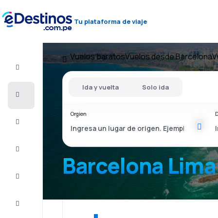
Tu plataforma de viaje
Vuelos baratos
Vuelos desde Barcelona
V
Vuelo+Hotel
Ida y vuelta
Solo ida
Vuelos
baratos
Orgien
D
Viajes
Alojamientos
Barcelona Lima
Ofertas
Completa
el viaje