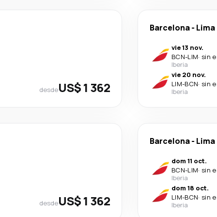
Barcelona
-
Lima
vie 13 nov.
BCN
-
LIM
·
sin 
Iberia
vie 20 nov.
US$ 1 362
LIM
-
BCN
·
sin 
desde
Iberia
Barcelona
-
Lima
dom 11 oct.
BCN
-
LIM
·
sin 
Iberia
dom 18 oct.
US$ 1 362
LIM
-
BCN
·
sin 
desde
Iberia