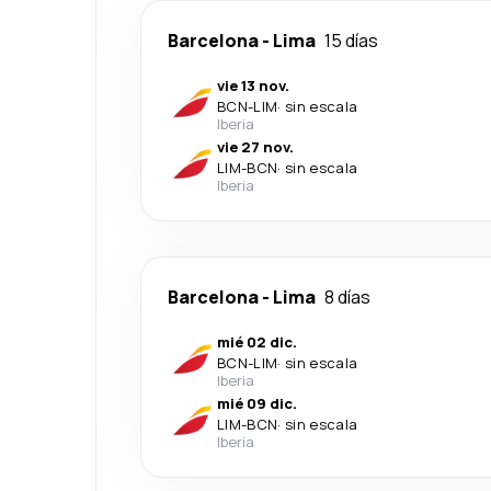
Barcelona
-
Lima
15 días
vie 13 nov.
BCN
-
LIM
·
sin escala
Iberia
vie 27 nov.
LIM
-
BCN
·
sin escala
Iberia
Barcelona
-
Lima
8 días
mié 02 dic.
BCN
-
LIM
·
sin escala
Iberia
mié 09 dic.
LIM
-
BCN
·
sin escala
Iberia