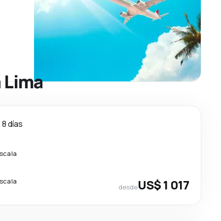
a Lima
8 días
escala
escala
US$ 1 017
desde