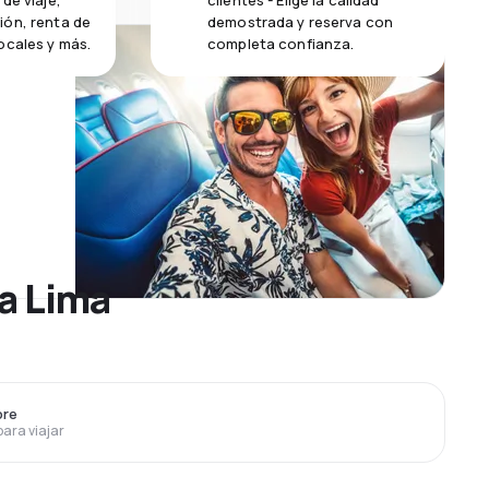
de viaje,
clientes - Elige la calidad
ión, renta de
demostrada y reserva con
ocales y más.
completa confianza.
 a Lima
bre
para viajar