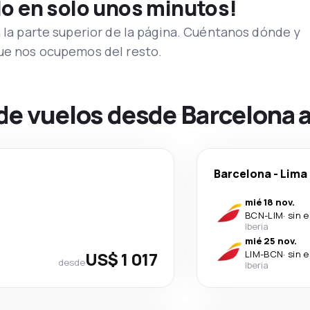
lo en solo unos minutos!
n la parte superior de la página. Cuéntanos dónde y
que nos ocupemos del resto.
de vuelos desde Barcelona 
Barcelona
-
Lima
mié 18 nov.
BCN
-
LIM
·
sin 
Iberia
mié 25 nov.
US$ 1 017
LIM
-
BCN
·
sin 
desde
Iberia