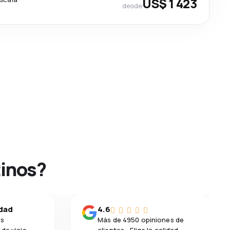
US$ 1 423
desde
tinos?
idad
4.6
os
Más de 4950 opiniones de