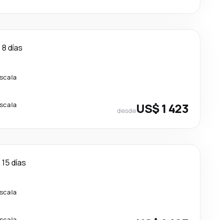
8 días
escala
escala
US$ 1 423
desde
15 días
escala
escala