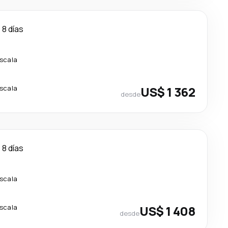
8 días
escala
escala
US$ 1 362
desde
8 días
escala
escala
US$ 1 408
desde