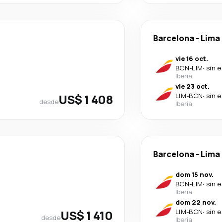
Barcelona
-
Lima
vie 16 oct.
BCN
-
LIM
·
sin 
Iberia
vie 23 oct.
US$ 1 408
LIM
-
BCN
·
sin 
desde
Iberia
Barcelona
-
Lima
dom 15 nov.
BCN
-
LIM
·
sin 
Iberia
dom 22 nov.
US$ 1 410
LIM
-
BCN
·
sin 
desde
Iberia