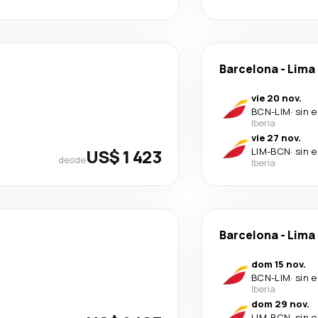
Barcelona
-
Lima
vie 20 nov.
BCN
-
LIM
·
sin 
Iberia
vie 27 nov.
US$ 1 423
LIM
-
BCN
·
sin 
desde
Iberia
Barcelona
-
Lima
dom 15 nov.
BCN
-
LIM
·
sin 
Iberia
dom 29 nov.
LIM
-
BCN
·
sin 