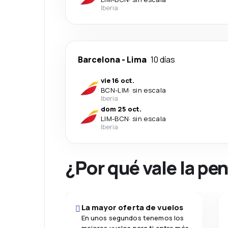
Iberia
Barcelona
-
Lima
10 días
vie 16 oct.
BCN
-
LIM
·
sin escala
Iberia
dom 25 oct.
LIM
-
BCN
·
sin escala
Iberia
¿Por qué vale la pe
La mayor oferta de vuelos
En unos segundos tenemos los