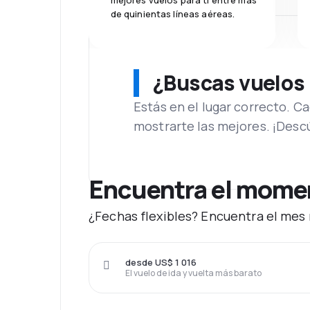
mejores vuelos para ti entre más
de quinientas líneas aéreas.
¿Buscas vuelos
Estás en el lugar correcto. 
mostrarte las mejores. ¡Desc
Encuentra el moment
¿Fechas flexibles? Encuentra el mes 
desde US$ 1 016
El vuelo de ida y vuelta más barato