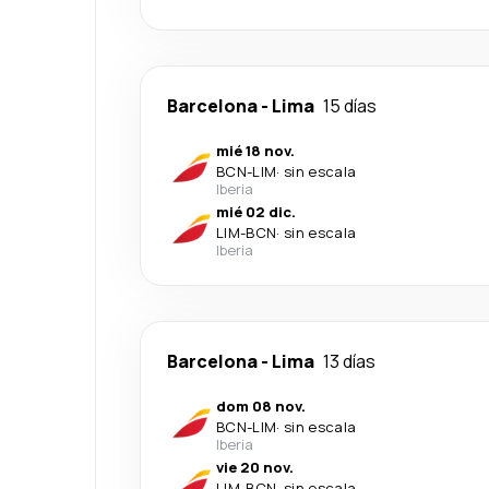
Barcelona
-
Lima
15 días
mié 18 nov.
BCN
-
LIM
·
sin escala
Iberia
mié 02 dic.
LIM
-
BCN
·
sin escala
Iberia
Barcelona
-
Lima
13 días
dom 08 nov.
BCN
-
LIM
·
sin escala
Iberia
vie 20 nov.
LIM
-
BCN
·
sin escala