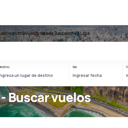
uelos a Lima
Vuelos desde Barcelona a Lima
estino
Ida
V
- Buscar vuelos