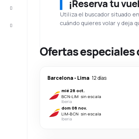
¡Reserva tu vue
Inspiración
y consejos
Utiliza el buscador situado e
cuándo quieres volar y deja 
Atención
al cliente
Ofertas especiales 
Barcelona
-
Lima
12 días
mié 28 oct.
BCN
-
LIM
·
sin escala
Iberia
dom 08 nov.
LIM
-
BCN
·
sin escala
Iberia