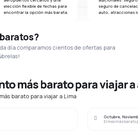
aeropuertos cercanos y una
adicionales: seguro 
elección flexible de fechas para
seguro de cancelac
encontrar la opción más barata.
auto, atracciones l
 baratos?
Cada día comparamos cientos de ofertas para
úbrelas!
o más barato para viajar a
más barato para viajar a Lima
Octubre, Noviem
El mes más barato 