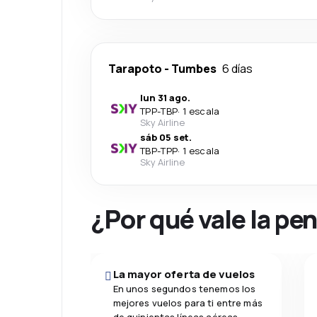
Tarapoto
-
Tumbes
6 días
lun 31 ago.
TPP
-
TBP
·
1 escala
Sky Airline
sáb 05 set.
TBP
-
TPP
·
1 escala
Sky Airline
¿Por qué vale la pe
La mayor oferta de vuelos
En unos segundos tenemos los
mejores vuelos para ti entre más