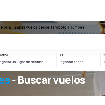
elos a Tumbes
Vuelos desde Tarapoto a Tumbes
estino
Ida
V
es
- Buscar vuelos