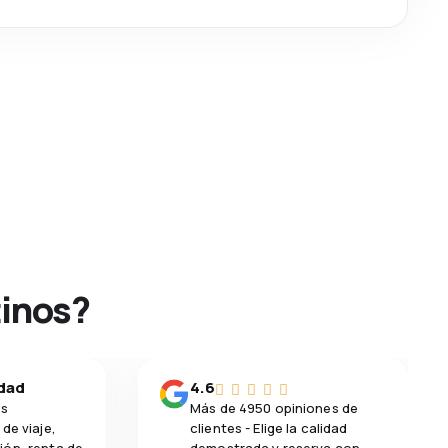
tinos?
idad
4.6
os
Más de 4950 opiniones de
de viaje,
clientes - Elige la calidad