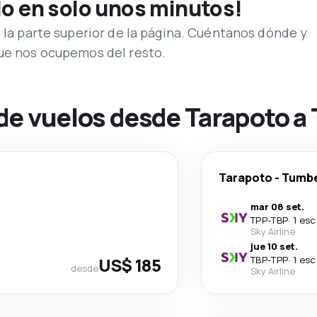
lo en solo unos minutos!
n la parte superior de la página. Cuéntanos dónde y
que nos ocupemos del resto.
 de vuelos desde Tarapoto 
Tarapoto
-
Tumb
mar 08 set.
TPP
-
TBP
·
1 esc
Sky Airline
jue 10 set.
US$ 185
TBP
-
TPP
·
1 esc
desde
Sky Airline