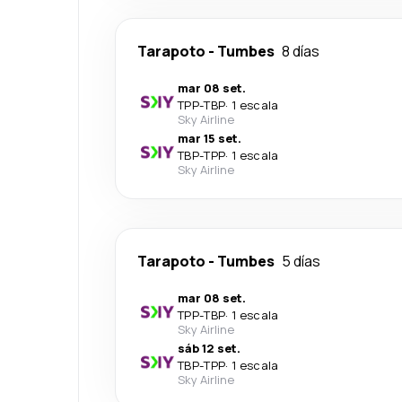
Tarapoto
-
Tumbes
8 días
mar 08 set.
TPP
-
TBP
·
1 escala
Sky Airline
mar 15 set.
TBP
-
TPP
·
1 escala
Sky Airline
Tarapoto
-
Tumbes
5 días
mar 08 set.
TPP
-
TBP
·
1 escala
Sky Airline
sáb 12 set.
TBP
-
TPP
·
1 escala
Sky Airline