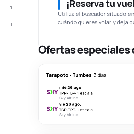
¡Reserva tu vue
Inspiración
y consejos
Utiliza el buscador situado e
cuándo quieres volar y deja 
Atención
al cliente
Ofertas especiales
Tarapoto
-
Tumbes
3 días
mié 26 ago.
TPP
-
TBP
·
1 escala
Sky Airline
vie 28 ago.
TBP
-
TPP
·
1 escala
Sky Airline