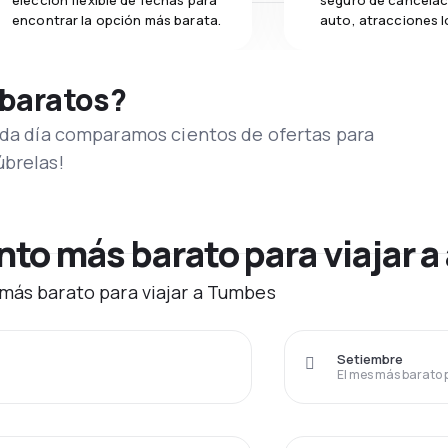
elección flexible de fechas para
seguro de cancelac
encontrar la opción más barata.
auto, atracciones l
 baratos?
Cada día comparamos cientos de ofertas para
úbrelas!
to más barato para viajar 
 más barato para viajar a Tumbes
Setiembre
El mes más barato 