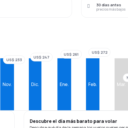
30 días antes
precios más bajos
US$ 272
US$ 261
US$ 247
US$ 233
Nov.
Dic.
Ene.
Feb.
Mar.
Descubre el día más barato para volar
Descubre qué día de la semana los vuelos suelen ser