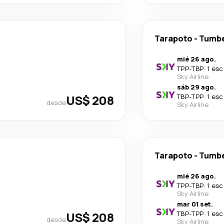
Tarapoto
-
Tumb
mié 26 ago.
TPP
-
TBP
·
1 esc
Sky Airline
sáb 29 ago.
US$ 208
TBP
-
TPP
·
1 esc
desde
Sky Airline
Tarapoto
-
Tumb
mié 26 ago.
TPP
-
TBP
·
1 esc
Sky Airline
mar 01 set.
US$ 208
TBP
-
TPP
·
1 esc
desde
Sky Airline