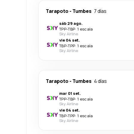
Tarapoto
-
Tumbes
7 días
sáb 29 ago.
TPP
-
TBP
·
1 escala
Sky Airline
vie 04 set.
TBP
-
TPP
·
1 escala
Sky Airline
Tarapoto
-
Tumbes
4 días
mar 01 set.
TPP
-
TBP
·
1 escala
Sky Airline
vie 04 set.
TBP
-
TPP
·
1 escala
Sky Airline