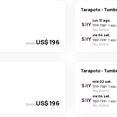
Tarapoto
-
Tumb
lun 31 ago.
TPP
-
TBP
·
1 esc
Sky Airline
vie 04 set.
US$ 196
TBP
-
TPP
·
1 esc
desde
Sky Airline
Tarapoto
-
Tumb
mié 02 set.
TPP
-
TBP
·
1 esc
Sky Airline
vie 04 set.
US$ 196
TBP
-
TPP
·
1 esc
desde
Sky Airline