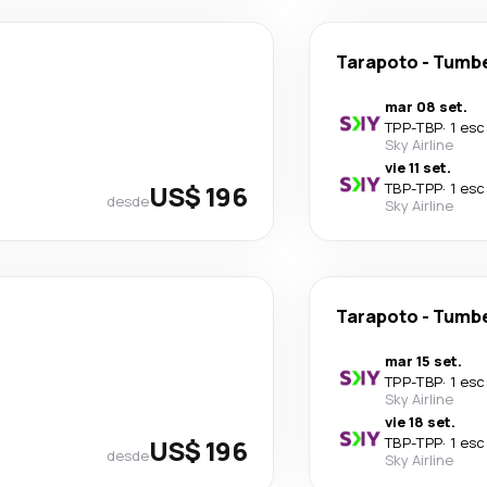
Tarapoto
-
Tumb
mar 08 set.
TPP
-
TBP
·
1 esc
Sky Airline
vie 11 set.
US$ 196
TBP
-
TPP
·
1 esc
desde
Sky Airline
Tarapoto
-
Tumb
mar 15 set.
TPP
-
TBP
·
1 esc
Sky Airline
vie 18 set.
US$ 196
TBP
-
TPP
·
1 esc
desde
Sky Airline