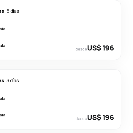
es
5 días
ala
ala
US$ 196
desde
es
3 días
ala
ala
US$ 196
desde