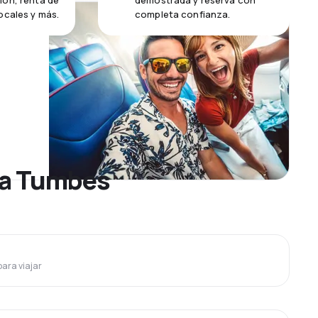
ión, renta de
demostrada y reserva con
ocales y más.
completa confianza.
a a Tumbes
para viajar