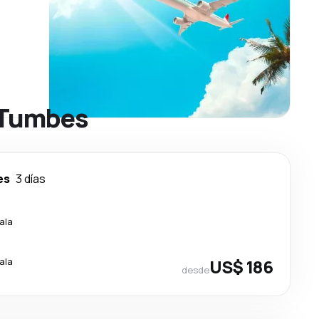
a Tumbes
es
3 días
ala
ala
US$ 186
desde