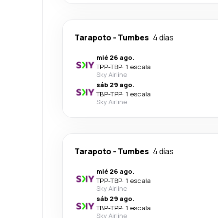
Tarapoto
-
Tumbes
4 días
mié 26 ago.
TPP
-
TBP
·
1 escala
Sky Airline
sáb 29 ago.
TBP
-
TPP
·
1 escala
Sky Airline
Tarapoto
-
Tumbes
4 días
mié 26 ago.
TPP
-
TBP
·
1 escala
Sky Airline
sáb 29 ago.
TBP
-
TPP
·
1 escala
Sky Airline