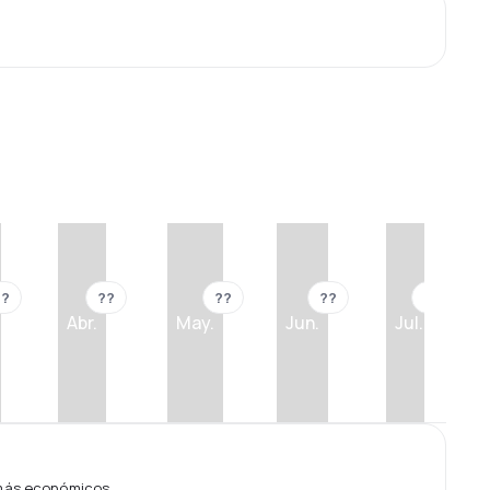
??
??
??
??
??
Abr.
May.
Jun.
Jul.
 más económicos.