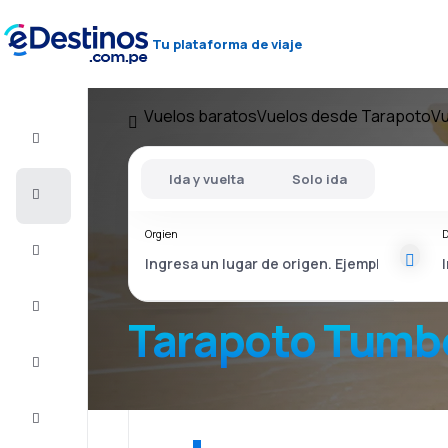
Tu plataforma de viaje
Vuelos baratos
Vuelos desde Tarapoto
Vu
Vuelo+Hotel
Ida y vuelta
Solo ida
Vuelos
baratos
Orgien
D
Viajes
Alojamientos
Tarapoto Tumb
Ofertas
Completa
el viaje