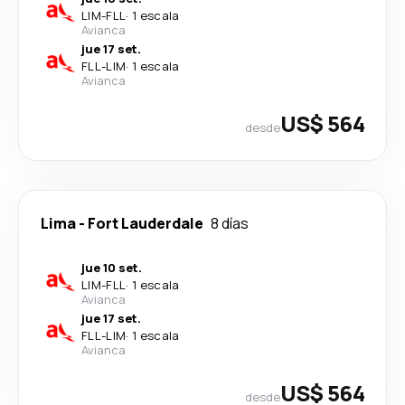
LIM
-
FLL
·
1 escala
Avianca
jue 17 set.
FLL
-
LIM
·
1 escala
Avianca
US$ 564
desde
Lima
-
Fort Lauderdale
8 días
jue 10 set.
LIM
-
FLL
·
1 escala
Avianca
jue 17 set.
FLL
-
LIM
·
1 escala
Avianca
US$ 564
desde