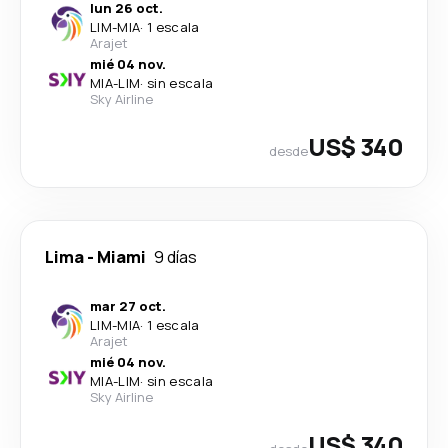
lun 26 oct.
LIM
-
MIA
·
1 escala
Arajet
mié 04 nov.
MIA
-
LIM
·
sin escala
Sky Airline
US$ 340
desde
Lima
-
Miami
9 días
mar 27 oct.
LIM
-
MIA
·
1 escala
Arajet
mié 04 nov.
MIA
-
LIM
·
sin escala
Sky Airline
US$ 340