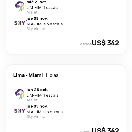
mié 21 oct.
LIM
-
MIA
·
1 escala
Arajet
jue 05 nov.
MIA
-
LIM
·
sin escala
Sky Airline
US$ 342
desde
Lima
-
Miami
11 días
lun 26 oct.
LIM
-
MIA
·
1 escala
Arajet
jue 05 nov.
MIA
-
LIM
·
sin escala
Sky Airline
US$ 342
desde