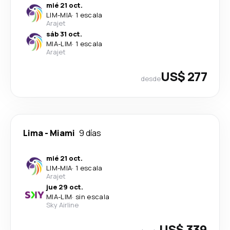
mié 21 oct.
LIM
-
MIA
·
1 escala
Arajet
sáb 31 oct.
MIA
-
LIM
·
1 escala
Arajet
US$ 277
desde
Lima
-
Miami
9 días
mié 21 oct.
LIM
-
MIA
·
1 escala
Arajet
jue 29 oct.
MIA
-
LIM
·
sin escala
Sky Airline
US$ 339