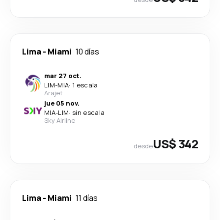
Lima
-
Miami
10 días
mar 27 oct.
LIM
-
MIA
·
1 escala
Arajet
jue 05 nov.
MIA
-
LIM
·
sin escala
Sky Airline
US$ 342
desde
Lima
-
Miami
11 días