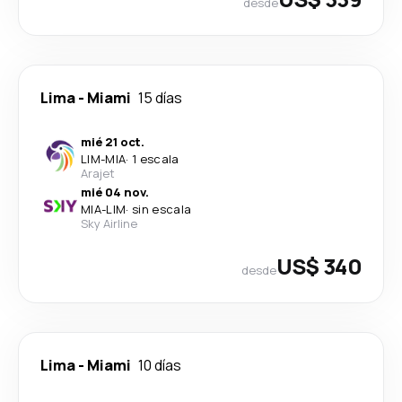
desde
Lima
-
Miami
15 días
mié 21 oct.
LIM
-
MIA
·
1 escala
Arajet
mié 04 nov.
MIA
-
LIM
·
sin escala
Sky Airline
US$ 340
desde
Lima
-
Miami
10 días