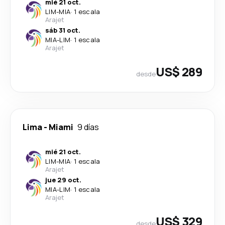
mié 21 oct.
LIM
-
MIA
·
1 escala
Arajet
sáb 31 oct.
MIA
-
LIM
·
1 escala
Arajet
US$ 289
desde
Lima
-
Miami
9 días
mié 21 oct.
LIM
-
MIA
·
1 escala
Arajet
jue 29 oct.
MIA
-
LIM
·
1 escala
Arajet
US$ 329
desde