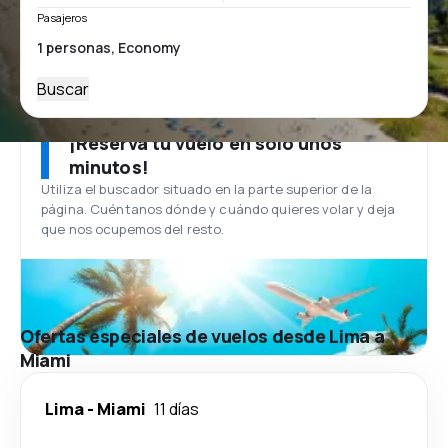
Pasajeros
Buscar
¡Reserva tu vuelo en solo unos
minutos!
Utiliza el buscador situado en la parte superior de la
página. Cuéntanos dónde y cuándo quieres volar y deja
que nos ocupemos del resto.
Ofertas especiales de vuelos desde Lima a
Miami
Lima
-
Miami
11 días