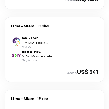
desde
Lima
-
Miami
12 días
mié 21 oct.
LIM
-
MIA
·
1 escala
Arajet
dom 01 nov.
MIA
-
LIM
·
sin escala
Sky Airline
US$ 341
desde
Lima
-
Miami
16 días