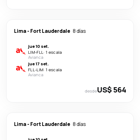
Lima
-
Fort Lauderdale
8 días
jue 10 set.
LIM
-
FLL
·
1 escala
Avianca
jue 17 set.
FLL
-
LIM
·
1 escala
Avianca
US$ 564
desde
Lima
-
Fort Lauderdale
8 días
jue 10 set.