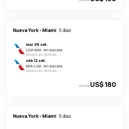
Nueva York
-
Miami
5 días
mar 08 set.
LGA
-
MIA
·
sin escala
American Airlines
sáb 12 set.
MIA
-
LGA
·
sin escala
American Airlines
US$ 180
desde
Nueva York
-
Miami
5 días