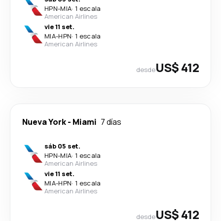
HPN
-
MIA
·
1 escala
American Airlines
vie 11 set.
MIA
-
HPN
·
1 escala
American Airlines
US$ 412
desde
Nueva York
-
Miami
7 días
sáb 05 set.
HPN
-
MIA
·
1 escala
American Airlines
vie 11 set.
MIA
-
HPN
·
1 escala
American Airlines
US$ 412
desde