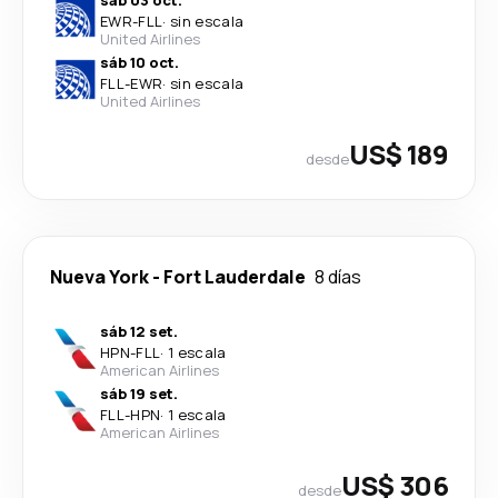
sáb 03 oct.
EWR
-
FLL
·
sin escala
United Airlines
sáb 10 oct.
FLL
-
EWR
·
sin escala
United Airlines
US$ 189
desde
Nueva York
-
Fort Lauderdale
8 días
sáb 12 set.
HPN
-
FLL
·
1 escala
American Airlines
sáb 19 set.
FLL
-
HPN
·
1 escala
American Airlines
US$ 306
desde