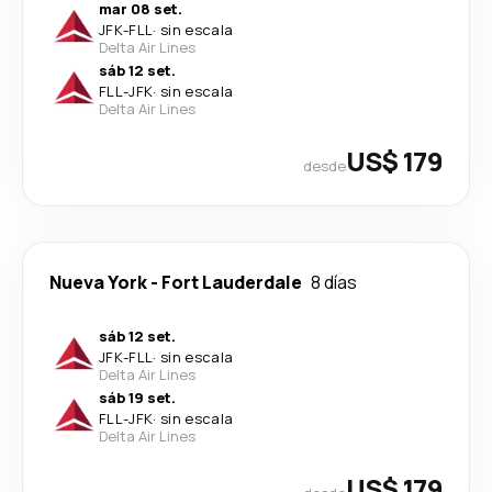
mar 08 set.
JFK
-
FLL
·
sin escala
Delta Air Lines
sáb 12 set.
FLL
-
JFK
·
sin escala
Delta Air Lines
US$ 179
desde
Nueva York
-
Fort Lauderdale
8 días
sáb 12 set.
JFK
-
FLL
·
sin escala
Delta Air Lines
sáb 19 set.
FLL
-
JFK
·
sin escala
Delta Air Lines
US$ 179