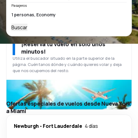
Pasajeros
Buscar
¡Reserva tu vuelo en solo unos
minutos!
Utiliza el buscador situado en la parte superior de la
página. Cuéntanos dónde y cuándo quieres volar y deja
que nos ocupemos del resto.
Ofertas especiales de vuelos desde Nueva York
a Miami
Newburgh
-
Fort Lauderdale
4 días