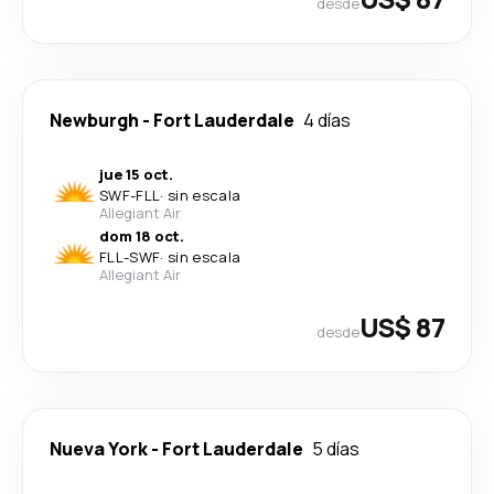
desde
Newburgh
-
Fort Lauderdale
4 días
jue 15 oct.
SWF
-
FLL
·
sin escala
Allegiant Air
dom 18 oct.
FLL
-
SWF
·
sin escala
Allegiant Air
US$ 87
desde
Nueva York
-
Fort Lauderdale
5 días