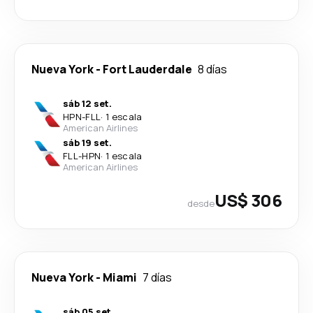
Nueva York
-
Fort Lauderdale
8 días
sáb 12 set.
HPN
-
FLL
·
1 escala
American Airlines
sáb 19 set.
FLL
-
HPN
·
1 escala
American Airlines
US$ 306
desde
Nueva York
-
Miami
7 días
sáb 05 set.