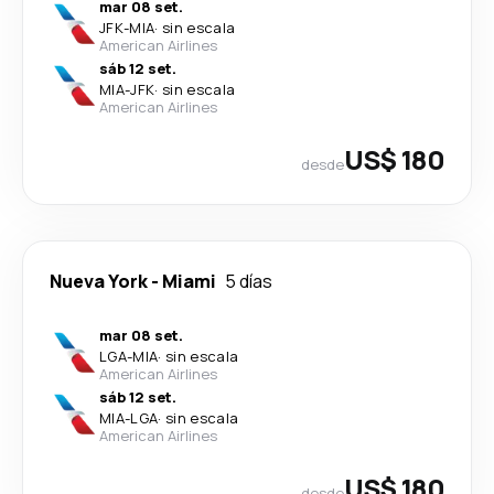
mar 08 set.
JFK
-
MIA
·
sin escala
American Airlines
sáb 12 set.
MIA
-
JFK
·
sin escala
American Airlines
US$ 180
desde
Nueva York
-
Miami
5 días
mar 08 set.
LGA
-
MIA
·
sin escala
American Airlines
sáb 12 set.
MIA
-
LGA
·
sin escala
American Airlines
US$ 180
desde