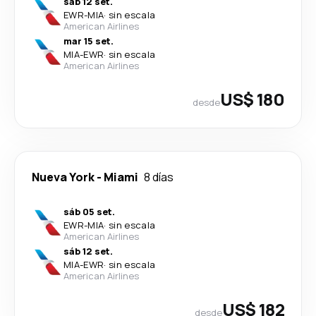
sáb 12 set.
EWR
-
MIA
·
sin escala
American Airlines
mar 15 set.
MIA
-
EWR
·
sin escala
American Airlines
US$ 180
desde
Nueva York
-
Miami
8 días
sáb 05 set.
EWR
-
MIA
·
sin escala
American Airlines
sáb 12 set.
MIA
-
EWR
·
sin escala
American Airlines
US$ 182
desde