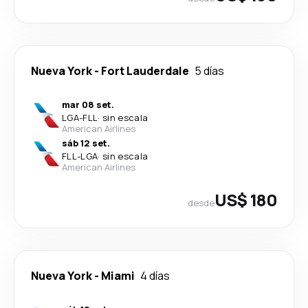
Nueva York
-
Fort Lauderdale
5 días
mar 08 set.
LGA
-
FLL
·
sin escala
American Airlines
sáb 12 set.
FLL
-
LGA
·
sin escala
American Airlines
US$ 180
desde
Nueva York
-
Miami
4 días