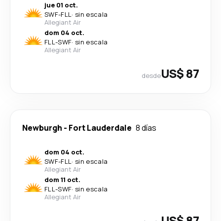
jue 01 oct.
SWF
-
FLL
·
sin escala
Allegiant Air
dom 04 oct.
FLL
-
SWF
·
sin escala
Allegiant Air
US$ 87
desde
Newburgh
-
Fort Lauderdale
8 días
dom 04 oct.
SWF
-
FLL
·
sin escala
Allegiant Air
dom 11 oct.
FLL
-
SWF
·
sin escala
Allegiant Air
US$ 87