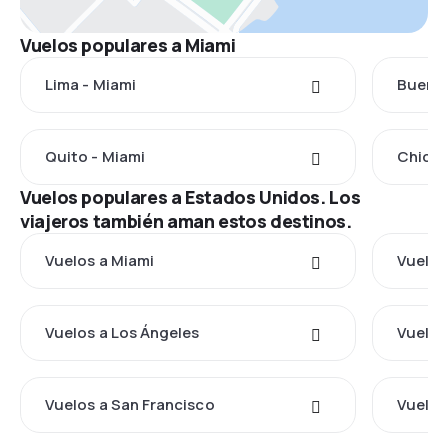
Vuelos populares a Miami
Lima - Miami
Buenos
Quito - Miami
Chicla
Vuelos populares a Estados Unidos. Los
viajeros también aman estos destinos.
Vuelos a Miami
Vuelos
Vuelos a Los Ángeles
Vuelos
Vuelos a San Francisco
Vuelos