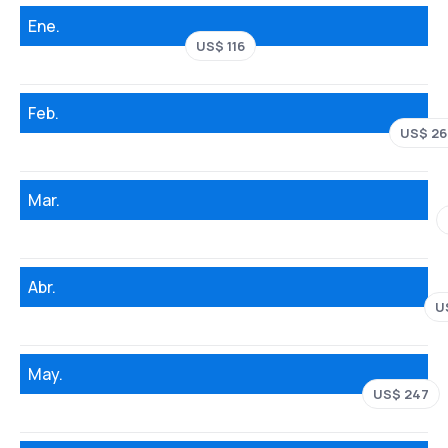
Ene.
US$ 116
Feb.
US$ 26
Mar.
Abr.
U
May.
US$ 247