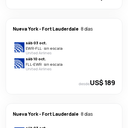
Nueva York
-
Fort Lauderdale
8 días
sáb 03 oct.
EWR
-
FLL
·
sin escala
United Airlines
sáb 10 oct.
FLL
-
EWR
·
sin escala
United Airlines
US$ 189
desde
Nueva York
-
Fort Lauderdale
8 días