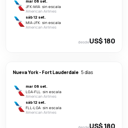
mar 08 set.
JFK
-
MIA
·
sin escala
American Airlines
sáb 12 set.
MIA
-
JFK
·
sin escala
American Airlines
US$ 180
desde
Nueva York
-
Fort Lauderdale
5 días
mar 08 set.
LGA
-
FLL
·
sin escala
American Airlines
sáb 12 set.
FLL
-
LGA
·
sin escala
American Airlines
US$ 180
desde