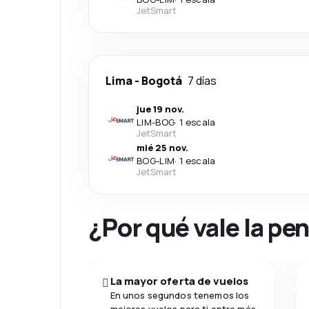
JetSmart
Lima
-
Bogotá
7 días
jue 19 nov.
LIM
-
BOG
·
1 escala
JetSmart
mié 25 nov.
BOG
-
LIM
·
1 escala
JetSmart
¿Por qué vale la pe
La mayor oferta de vuelos
En unos segundos tenemos los