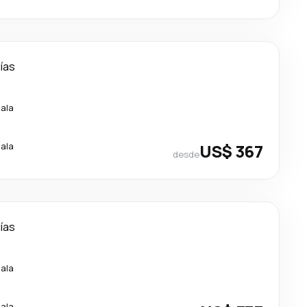
días
cala
cala
US$ 367
desde
días
cala
cala