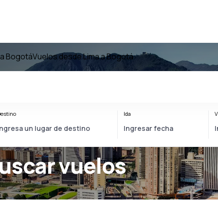
 a Bogotá
Vuelos desde Lima a Bogotá
estino
Ida
V
Buscar vuelos