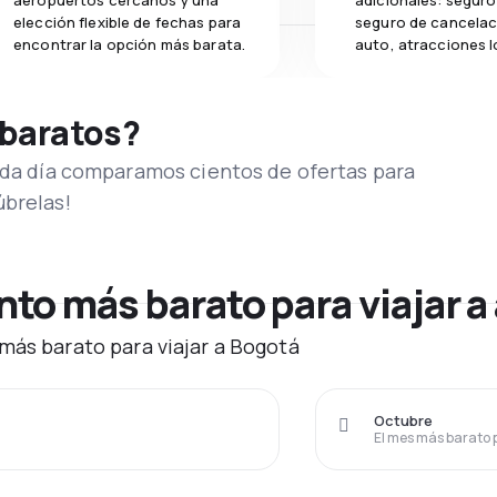
aeropuertos cercanos y una
adicionales: seguro 
elección flexible de fechas para
seguro de cancelac
encontrar la opción más barata.
auto, atracciones l
 baratos?
Cada día comparamos cientos de ofertas para
úbrelas!
o más barato para viajar a
más barato para viajar a Bogotá
Octubre
El mes más barato 