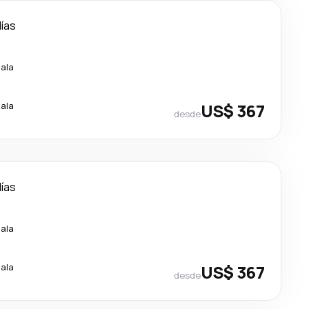
días
cala
cala
US$ 367
desde
días
cala
cala
US$ 367
desde