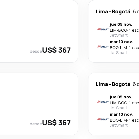
Lima
-
Bogotá
6 
jue 05 nov.
LIM
-
BOG
·
1 es
JetSmart
mar 10 nov.
US$ 367
BOG
-
LIM
·
1 es
desde
JetSmart
Lima
-
Bogotá
6 
jue 05 nov.
LIM
-
BOG
·
1 es
JetSmart
mar 10 nov.
US$ 367
BOG
-
LIM
·
1 es
desde
JetSmart