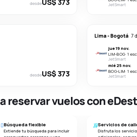
US$ 373
desde
JetSmart
Lima
-
Bogotá
7 
jue 19 nov.
LIM
-
BOG
·
1 es
JetSmart
mié 25 nov.
US$ 373
BOG
-
LIM
·
1 es
desde
JetSmart
na reservar vuelos con eDes
Búsqueda flexible
Servicios de cal
Extiende tu búsqueda para incluir
Disfruta los servici