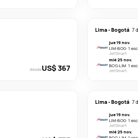
Lima
-
Bogotá
7 
jue 19 nov.
LIM
-
BOG
·
1 es
JetSmart
mié 25 nov.
US$ 367
BOG
-
LIM
·
1 es
desde
JetSmart
Lima
-
Bogotá
7 
jue 19 nov.
LIM
-
BOG
·
1 es
JetSmart
mié 25 nov.
BOG
-
LIM
·
1 es