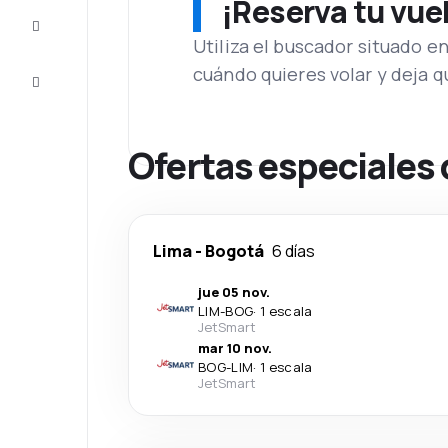
¡Reserva tu vue
Inspiración
y consejos
Utiliza el buscador situado e
cuándo quieres volar y deja 
Atención
al cliente
Ofertas especiales
Lima
-
Bogotá
6 días
jue 05 nov.
LIM
-
BOG
·
1 escala
JetSmart
mar 10 nov.
BOG
-
LIM
·
1 escala
JetSmart