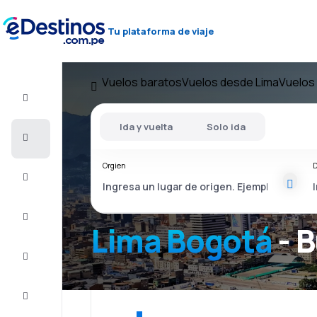
Tu plataforma de viaje
Vuelos baratos
Vuelos desde Lima
Vuelos
Vuelo+Hotel
Ida y vuelta
Solo ida
Vuelos
baratos
Orgien
D
Viajes
Alojamientos
Lima Bogotá
- 
Ofertas
Completa
el viaje