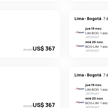
Lima
-
Bogotá
7 
jue 19 nov.
LIM
-
BOG
·
1 es
JetSmart
mié 25 nov.
US$ 367
BOG
-
LIM
·
1 es
desde
JetSmart
Lima
-
Bogotá
7 
jue 19 nov.
LIM
-
BOG
·
1 es
JetSmart
mié 25 nov.
US$ 367
BOG
-
LIM
·
1 es
desde
JetSmart