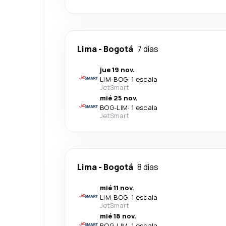
Lima
-
Bogotá
7 días
jue 19 nov.
LIM
-
BOG
·
1 escala
JetSmart
mié 25 nov.
BOG
-
LIM
·
1 escala
JetSmart
Lima
-
Bogotá
8 días
mié 11 nov.
LIM
-
BOG
·
1 escala
JetSmart
mié 18 nov.
BOG
-
LIM
·
1 escala