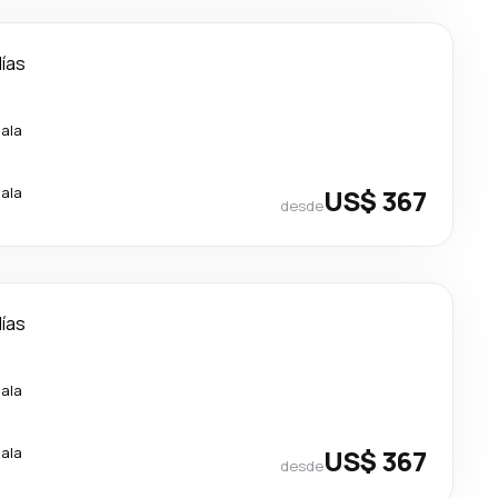
días
cala
cala
US$ 367
desde
días
cala
cala
US$ 367
desde