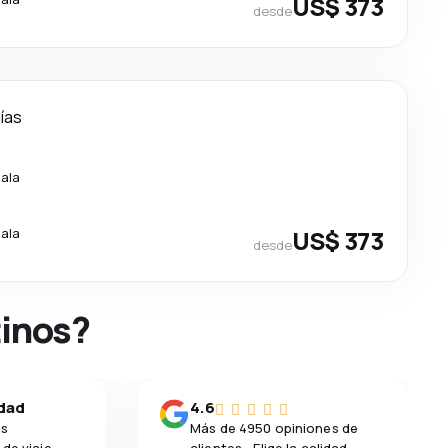
US$ 373
desde
días
cala
cala
US$ 373
desde
tinos?
idad
4.6
os
Más de 4950 opiniones de