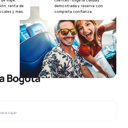
de viaje,
clientes - Elige la calidad
ión, renta de
demostrada y reserva con
ocales y más.
completa confianza.
 a Bogotá
para viajar