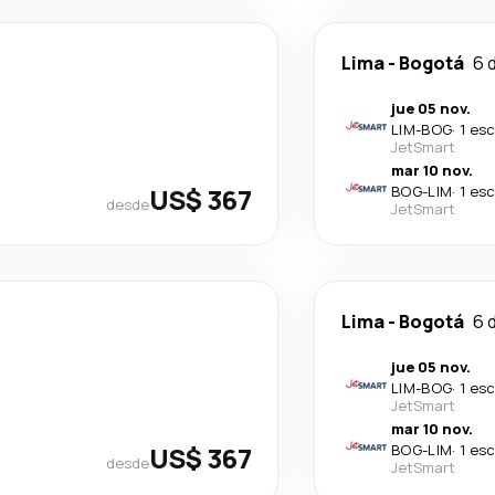
Lima
-
Bogotá
6 
jue 05 nov.
LIM
-
BOG
·
1 es
JetSmart
mar 10 nov.
US$ 367
BOG
-
LIM
·
1 es
desde
JetSmart
Lima
-
Bogotá
6 
jue 05 nov.
LIM
-
BOG
·
1 es
JetSmart
mar 10 nov.
US$ 367
BOG
-
LIM
·
1 es
desde
JetSmart