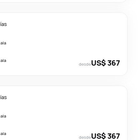
días
cala
cala
US$ 367
desde
días
cala
cala
US$ 367
desde