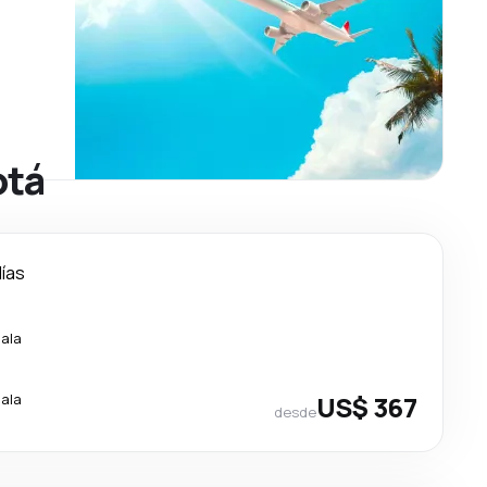
otá
días
cala
cala
US$ 367
desde