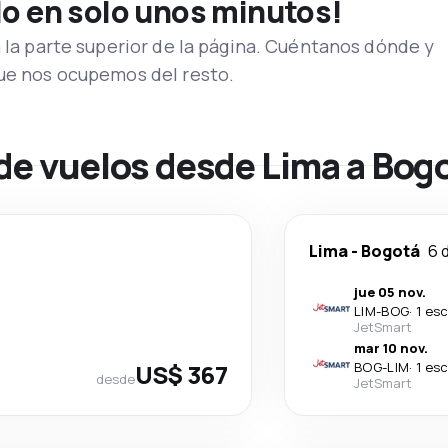
lo en solo unos minutos!
n la parte superior de la página. Cuéntanos dónde y
que nos ocupemos del resto.
 de vuelos desde Lima a Bog
Lima
-
Bogotá
6 
jue 05 nov.
LIM
-
BOG
·
1 es
JetSmart
mar 10 nov.
US$ 367
BOG
-
LIM
·
1 es
desde
JetSmart