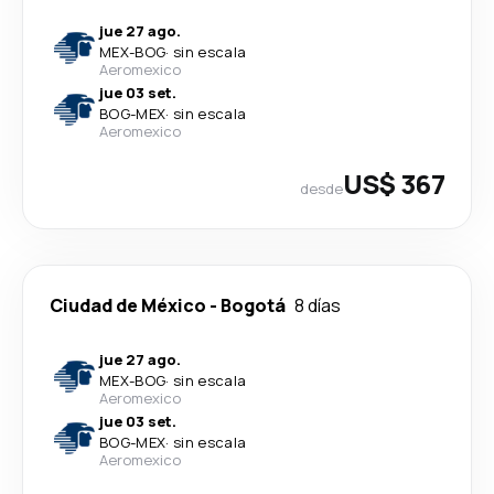
jue 27 ago.
MEX
-
BOG
·
sin escala
Aeromexico
jue 03 set.
BOG
-
MEX
·
sin escala
Aeromexico
US$ 367
desde
Ciudad de México
-
Bogotá
8 días
jue 27 ago.
MEX
-
BOG
·
sin escala
Aeromexico
jue 03 set.
BOG
-
MEX
·
sin escala
Aeromexico