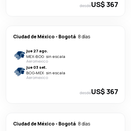
US$ 367
desde
Ciudad de México
-
Bogotá
8 días
jue 27 ago.
MEX
-
BOG
·
sin escala
Aeromexico
jue 03 set.
BOG
-
MEX
·
sin escala
Aeromexico
US$ 367
desde
Ciudad de México
-
Bogotá
8 días