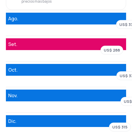
precios más bajos
Ago.
US$ 3
Set.
US$ 288
Oct.
US$ 3
Nov.
US$
Dic.
US$ 315