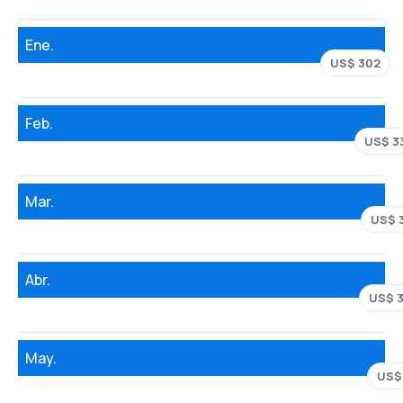
Ene.
US$ 302
Feb.
US$ 3
Mar.
US$ 
Abr.
US$ 
May.
US$