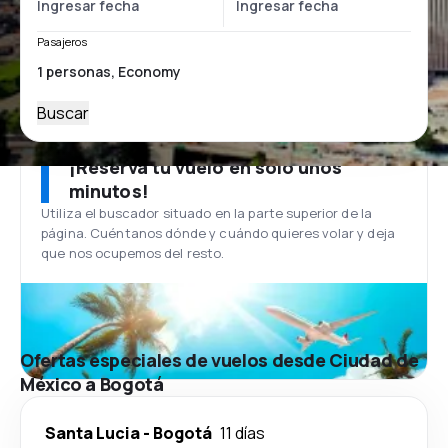
Pasajeros
Buscar
¡Reserva tu vuelo en solo unos
minutos!
Utiliza el buscador situado en la parte superior de la
página. Cuéntanos dónde y cuándo quieres volar y deja
que nos ocupemos del resto.
Ofertas especiales de vuelos desde Ciudad de
México a Bogotá
Santa Lucia
-
Bogotá
11 días