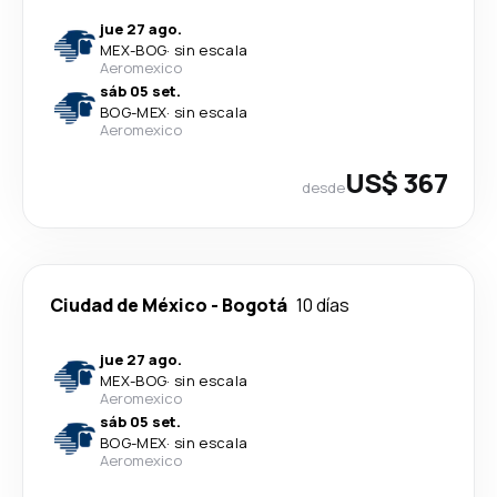
jue 27 ago.
MEX
-
BOG
·
sin escala
Aeromexico
sáb 05 set.
BOG
-
MEX
·
sin escala
Aeromexico
US$ 367
desde
Ciudad de México
-
Bogotá
10 días
jue 27 ago.
MEX
-
BOG
·
sin escala
Aeromexico
sáb 05 set.
BOG
-
MEX
·
sin escala
Aeromexico