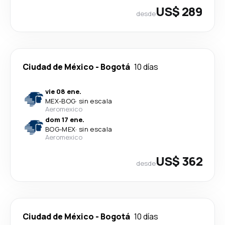
US$ 289
desde
Ciudad de México
-
Bogotá
10 días
vie 08 ene.
MEX
-
BOG
·
sin escala
Aeromexico
dom 17 ene.
BOG
-
MEX
·
sin escala
Aeromexico
US$ 362
desde
Ciudad de México
-
Bogotá
10 días