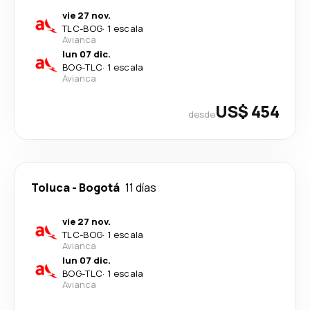
vie 27 nov.
TLC
-
BOG
·
1 escala
Avianca
lun 07 dic.
BOG
-
TLC
·
1 escala
Avianca
US$ 454
desde
Toluca
-
Bogotá
11 días
vie 27 nov.
TLC
-
BOG
·
1 escala
Avianca
lun 07 dic.
BOG
-
TLC
·
1 escala
Avianca