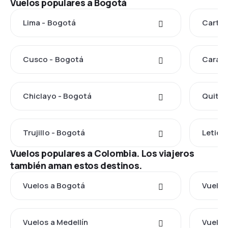
Vuelos populares a Bogotá
Lima - Bogotá
Cartag
Cusco - Bogotá
Caraca
Chiclayo - Bogotá
Quito 
Trujillo - Bogotá
Letici
Vuelos populares a Colombia. Los viajeros
también aman estos destinos.
Vuelos a Bogotá
Vuelos
Vuelos a Medellín
Vuelos