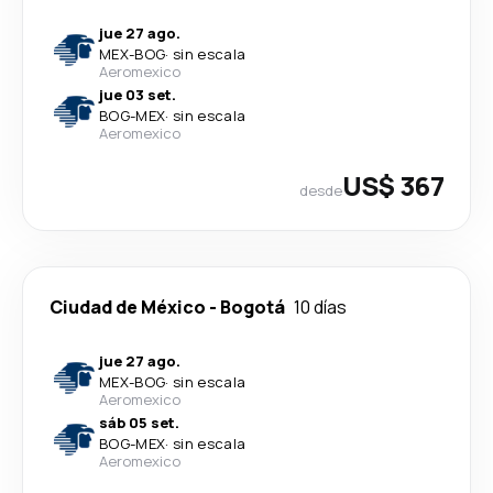
jue 27 ago.
MEX
-
BOG
·
sin escala
Aeromexico
jue 03 set.
BOG
-
MEX
·
sin escala
Aeromexico
US$ 367
desde
Ciudad de México
-
Bogotá
10 días
jue 27 ago.
MEX
-
BOG
·
sin escala
Aeromexico
sáb 05 set.
BOG
-
MEX
·
sin escala
Aeromexico