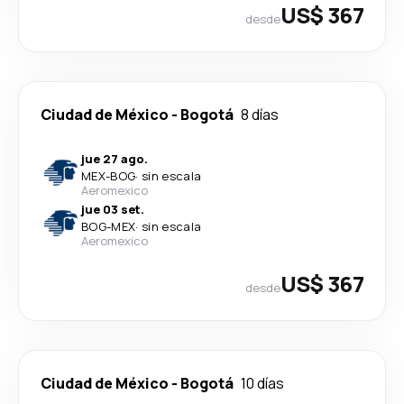
US$ 367
desde
Ciudad de México
-
Bogotá
8 días
jue 27 ago.
MEX
-
BOG
·
sin escala
Aeromexico
jue 03 set.
BOG
-
MEX
·
sin escala
Aeromexico
US$ 367
desde
Ciudad de México
-
Bogotá
10 días