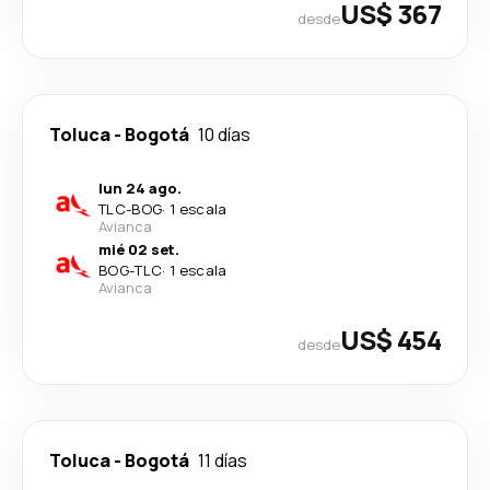
US$ 367
desde
Toluca
-
Bogotá
10 días
lun 24 ago.
TLC
-
BOG
·
1 escala
Avianca
mié 02 set.
BOG
-
TLC
·
1 escala
Avianca
US$ 454
desde
Toluca
-
Bogotá
11 días