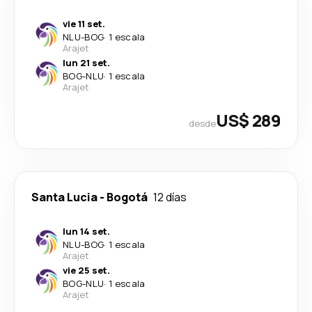
vie 11 set.
NLU
-
BOG
·
1 escala
Arajet
lun 21 set.
BOG
-
NLU
·
1 escala
Arajet
US$ 289
desde
Santa Lucia
-
Bogotá
12 días
lun 14 set.
NLU
-
BOG
·
1 escala
Arajet
vie 25 set.
BOG
-
NLU
·
1 escala
Arajet