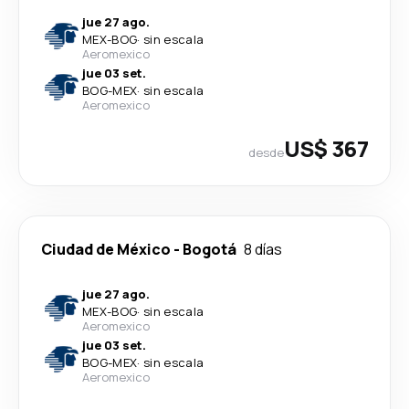
jue 27 ago.
MEX
-
BOG
·
sin escala
Aeromexico
jue 03 set.
BOG
-
MEX
·
sin escala
Aeromexico
US$ 367
desde
Ciudad de México
-
Bogotá
8 días
jue 27 ago.
MEX
-
BOG
·
sin escala
Aeromexico
jue 03 set.
BOG
-
MEX
·
sin escala
Aeromexico