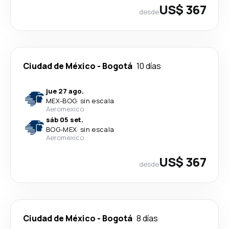
US$ 367
desde
Ciudad de México
-
Bogotá
10 días
jue 27 ago.
MEX
-
BOG
·
sin escala
Aeromexico
sáb 05 set.
BOG
-
MEX
·
sin escala
Aeromexico
US$ 367
desde
Ciudad de México
-
Bogotá
8 días