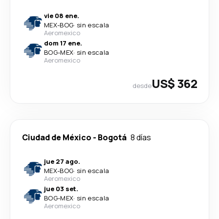
vie 08 ene.
MEX
-
BOG
·
sin escala
Aeromexico
dom 17 ene.
BOG
-
MEX
·
sin escala
Aeromexico
US$ 362
desde
Ciudad de México
-
Bogotá
8 días
jue 27 ago.
MEX
-
BOG
·
sin escala
Aeromexico
jue 03 set.
BOG
-
MEX
·
sin escala
Aeromexico