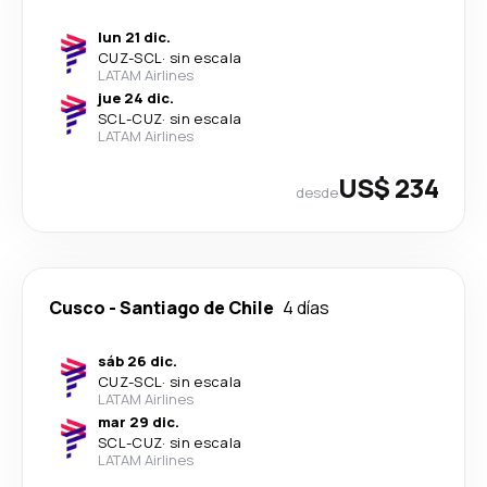
lun 21 dic.
CUZ
-
SCL
·
sin escala
LATAM Airlines
jue 24 dic.
SCL
-
CUZ
·
sin escala
LATAM Airlines
US$ 234
desde
Cusco
-
Santiago de Chile
4 días
sáb 26 dic.
CUZ
-
SCL
·
sin escala
LATAM Airlines
mar 29 dic.
SCL
-
CUZ
·
sin escala
LATAM Airlines