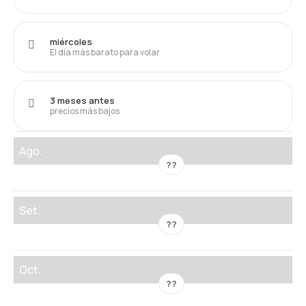
miércoles
El día más barato para volar
3 meses antes
precios más bajos
Ago.
??
Set.
??
Oct.
??