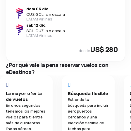
dom 06 dic.
CUZ
-
SCL
·
sin escala
LATAM Airlines
sáb 12 dic.
SCL
-
CUZ
·
sin escala
LATAM Airlines
US$ 280
desde
¿Por qué vale la pena reservar vuelos con
eDestinos?
La mayor oferta
Búsqueda flexible
de vuelos
Extiende tu
En unos segundos
búsqueda para incluir
tenemos los mejores
aeropuertos
vuelos para ti entre
cercanos y una
más de quinientas
elección flexible de
líneas aéreas.
fechas para