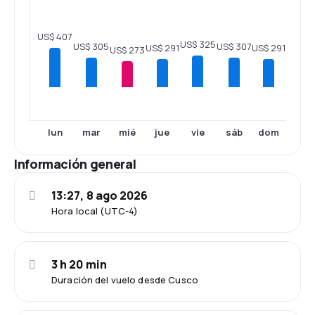
US$ 407
US$ 325
US$ 307
US$ 305
US$ 291
US$ 291
US$ 273
lun
mar
mié
jue
vie
sáb
dom
Información general
13:27, 8 ago 2026
Hora local (UTC-4)
3 h 20 min
Duración del vuelo desde Cusco