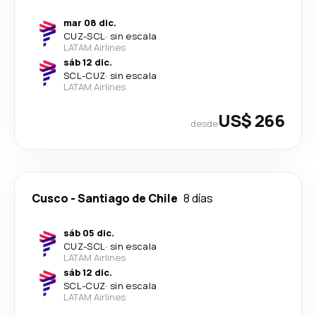
mar 08 dic.
CUZ
-
SCL
·
sin escala
LATAM Airlines
sáb 12 dic.
SCL
-
CUZ
·
sin escala
LATAM Airlines
US$ 266
desde
Cusco
-
Santiago de Chile
8 días
sáb 05 dic.
CUZ
-
SCL
·
sin escala
LATAM Airlines
sáb 12 dic.
SCL
-
CUZ
·
sin escala
LATAM Airlines