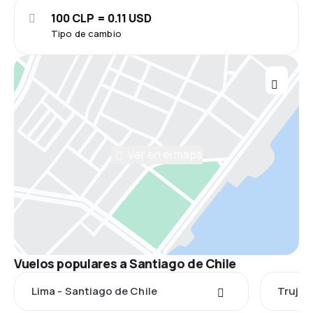
100 CLP = 0.11 USD
Tipo de cambio
Ver en el mapa
Vuelos populares a Santiago de Chile
Lima - Santiago de Chile
Trujill