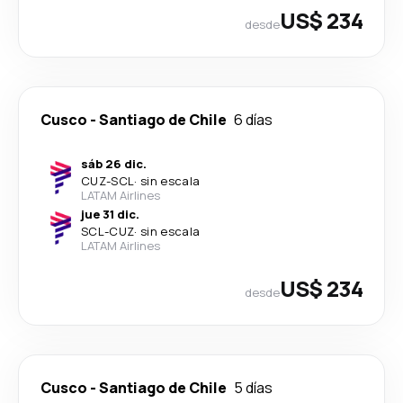
US$ 234
desde
Cusco
-
Santiago de Chile
6 días
sáb 26 dic.
CUZ
-
SCL
·
sin escala
LATAM Airlines
jue 31 dic.
SCL
-
CUZ
·
sin escala
LATAM Airlines
US$ 234
desde
Cusco
-
Santiago de Chile
5 días