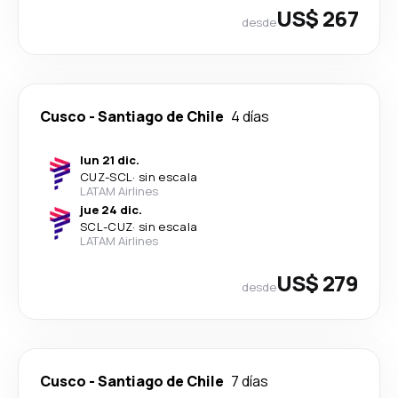
US$ 267
desde
Cusco
-
Santiago de Chile
4 días
lun 21 dic.
CUZ
-
SCL
·
sin escala
LATAM Airlines
jue 24 dic.
SCL
-
CUZ
·
sin escala
LATAM Airlines
US$ 279
desde
Cusco
-
Santiago de Chile
7 días