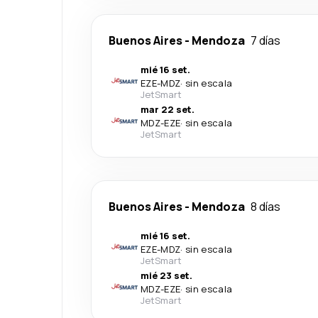
Buenos Aires
-
Mendoza
7 días
mié 16 set.
EZE
-
MDZ
·
sin escala
JetSmart
mar 22 set.
MDZ
-
EZE
·
sin escala
JetSmart
Buenos Aires
-
Mendoza
8 días
mié 16 set.
EZE
-
MDZ
·
sin escala
JetSmart
mié 23 set.
MDZ
-
EZE
·
sin escala
JetSmart