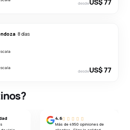
US$ 77
desde
ndoza
8 días
escala
escala
US$ 77
desde
tinos?
idad
4.6
os
Más de 4950 opiniones de