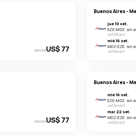
Buenos Aires
-
Me
jue 10 set.
EZE
-
MDZ
·
sin 
JetSmart
mié 16 set.
US$ 77
MDZ
-
EZE
·
sin 
desde
JetSmart
Buenos Aires
-
Me
mié 16 set.
EZE
-
MDZ
·
sin 
JetSmart
mar 22 set.
US$ 77
MDZ
-
EZE
·
sin 
desde
JetSmart