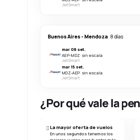
JetSmart
Buenos Aires
-
Mendoza
8 días
mar 08 set.
AEP
-
MDZ
·
sin escala
JetSmart
mar 15 set.
MDZ
-
AEP
·
sin escala
JetSmart
¿Por qué vale la pe
La mayor oferta de vuelos
En unos segundos tenemos los