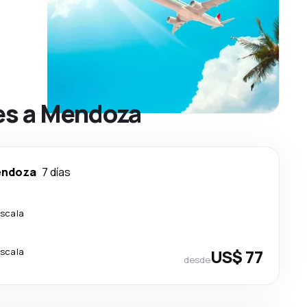
res a Mendoza
ndoza
7 días
escala
escala
US$ 77
desde