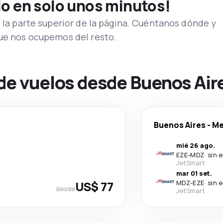
lo en solo unos minutos!
n la parte superior de la página. Cuéntanos dónde y
que nos ocupemos del resto.
 de vuelos desde Buenos Ai
Buenos Aires
-
Me
mié 26 ago.
EZE
-
MDZ
·
sin 
JetSmart
mar 01 set.
US$ 77
MDZ
-
EZE
·
sin 
desde
JetSmart