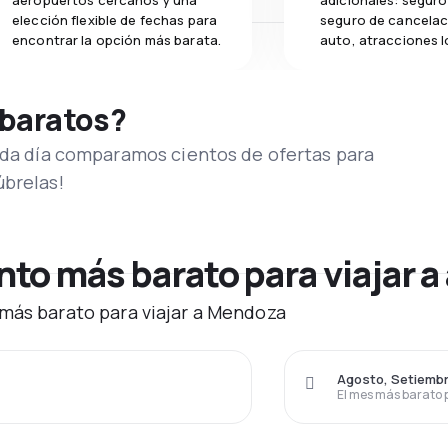
aeropuertos cercanos y una
adicionales: seguro 
elección flexible de fechas para
seguro de cancelac
encontrar la opción más barata.
auto, atracciones l
 baratos?
Cada día comparamos cientos de ofertas para
úbrelas!
to más barato para viajar a
 más barato para viajar a Mendoza
Agosto, Setiembr
El mes más barato 