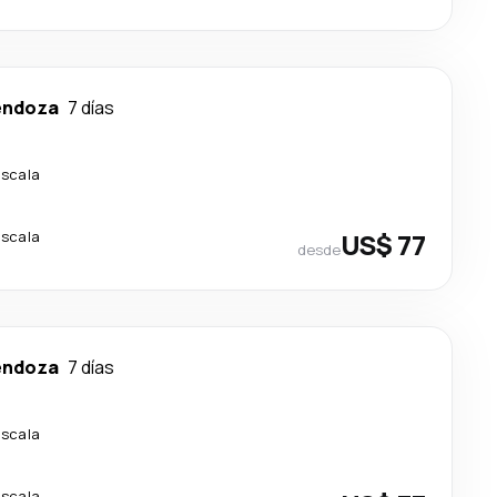
ndoza
7 días
escala
escala
US$ 77
desde
ndoza
7 días
escala
escala