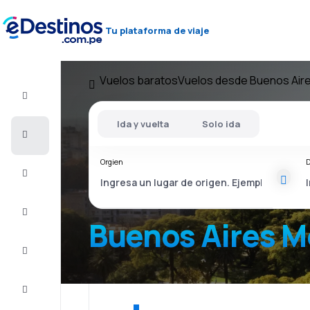
Tu plataforma de viaje
Vuelos baratos
Vuelos desde Buenos Air
Vuelo+Hotel
Ida y vuelta
Solo ida
Vuelos
baratos
Orgien
D
Viajes
Alojamientos
Buenos Aires 
Ofertas
Completa
el viaje