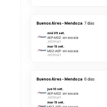
Buenos Aires
-
Mendoza
7 días
mié 09 set.
AEP
-
MDZ
·
sin escala
JetSmart
mar 15 set.
MDZ
-
AEP
·
sin escala
JetSmart
Buenos Aires
-
Mendoza
6 días
jue 10 set.
AEP
-
MDZ
·
sin escala
JetSmart
mar 15 set.
MDZ
-
AEP
·
sin escala