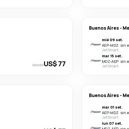
Buenos Aires
-
Me
mié 09 set.
AEP
-
MDZ
·
sin 
JetSmart
mar 15 set.
US$ 77
MDZ
-
AEP
·
sin 
desde
JetSmart
Buenos Aires
-
Me
mar 01 set.
AEP
-
MDZ
·
sin 
JetSmart
lun 07 set.
MDZ
-
AEP
·
sin 