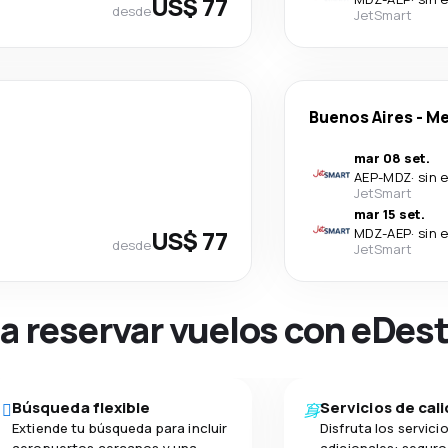
US$ 77
desde
JetSmart
Buenos Aires
-
Me
mar 08 set.
AEP
-
MDZ
·
sin 
JetSmart
mar 15 set.
US$ 77
MDZ
-
AEP
·
sin 
desde
JetSmart
na reservar vuelos con eDes
Búsqueda flexible
Servicios de cal
Extiende tu búsqueda para incluir
Disfruta los servici