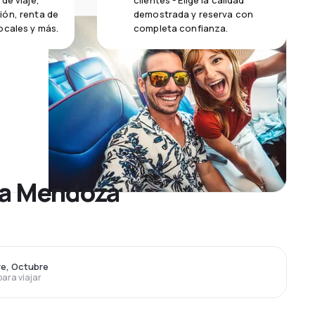
de viaje,
clientes - Elige la calidad
ión, renta de
demostrada y reserva con
ocales y más.
completa confianza.
 a Mendoza
e, Octubre
para viajar