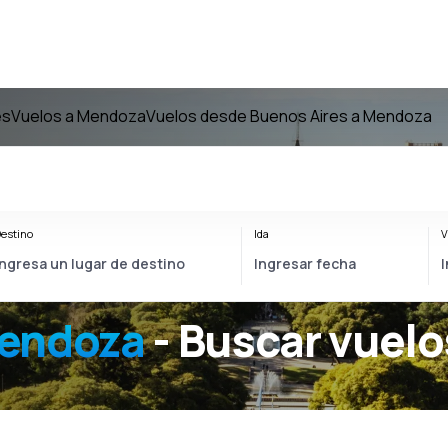
es
Vuelos a Mendoza
Vuelos desde Buenos Aires a Mendoza
estino
Ida
V
Mendoza
- Buscar vuelo