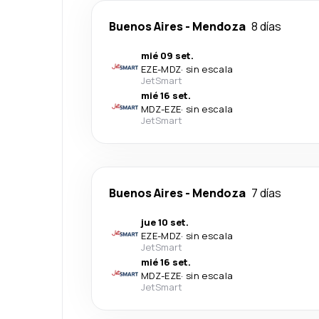
Buenos Aires
-
Mendoza
8 días
mié 09 set.
EZE
-
MDZ
·
sin escala
JetSmart
mié 16 set.
MDZ
-
EZE
·
sin escala
JetSmart
Buenos Aires
-
Mendoza
7 días
jue 10 set.
EZE
-
MDZ
·
sin escala
JetSmart
mié 16 set.
MDZ
-
EZE
·
sin escala
JetSmart