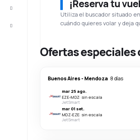
¡Reserva tu vue
Inspiración
y consejos
Utiliza el buscador situado e
cuándo quieres volar y deja 
Atención
al cliente
Ofertas especiales
Buenos Aires
-
Mendoza
8 días
mar 25 ago.
EZE
-
MDZ
·
sin escala
JetSmart
mar 01 set.
MDZ
-
EZE
·
sin escala
JetSmart