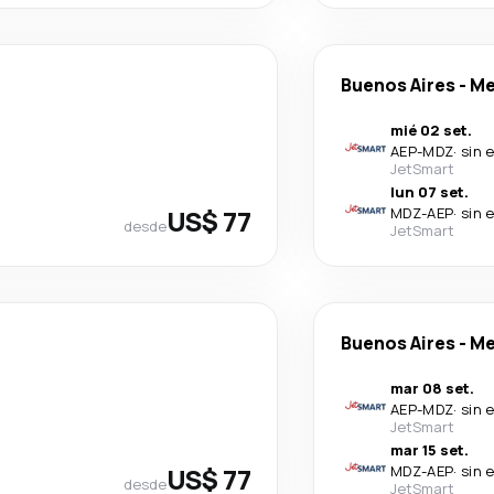
Buenos Aires
-
Me
mié 02 set.
AEP
-
MDZ
·
sin 
JetSmart
lun 07 set.
US$ 77
MDZ
-
AEP
·
sin 
desde
JetSmart
Buenos Aires
-
Me
mar 08 set.
AEP
-
MDZ
·
sin 
JetSmart
mar 15 set.
US$ 77
MDZ
-
AEP
·
sin 
desde
JetSmart