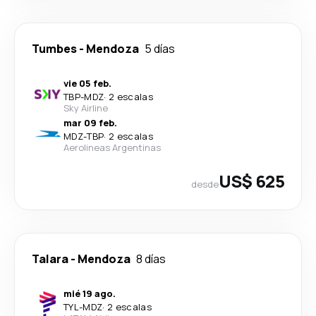
Tumbes
-
Mendoza
5 días
vie 05 feb.
TBP
-
MDZ
·
2 escalas
Sky Airline
mar 09 feb.
MDZ
-
TBP
·
2 escalas
Aerolineas Argentinas
US$ 625
desde
Talara
-
Mendoza
8 días
mié 19 ago.
TYL
-
MDZ
·
2 escalas