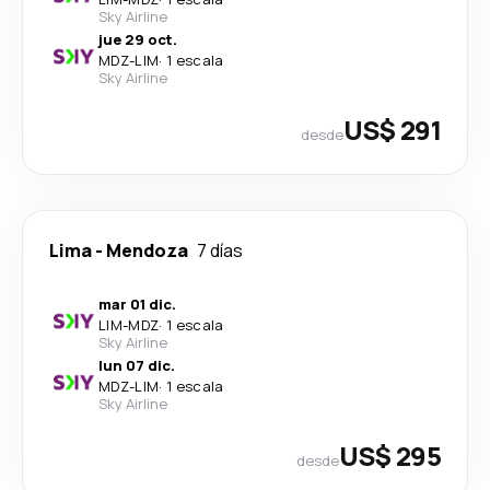
Sky Airline
jue 29 oct.
MDZ
-
LIM
·
1 escala
Sky Airline
US$ 291
desde
Lima
-
Mendoza
7 días
mar 01 dic.
LIM
-
MDZ
·
1 escala
Sky Airline
lun 07 dic.
MDZ
-
LIM
·
1 escala
Sky Airline
US$ 295
desde