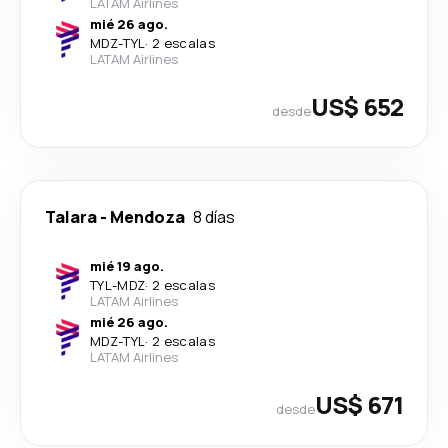
LATAM Airlines
mié 26 ago.
MDZ
-
TYL
·
2 escalas
LATAM Airlines
US$ 652
desde
Talara
-
Mendoza
8 días
mié 19 ago.
TYL
-
MDZ
·
2 escalas
LATAM Airlines
mié 26 ago.
MDZ
-
TYL
·
2 escalas
LATAM Airlines
US$ 671
desde