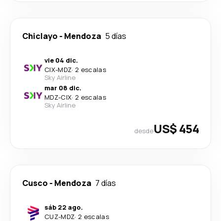
Chiclayo
-
Mendoza
5 días
vie 04 dic.
CIX
-
MDZ
·
2 escalas
Sky Airline
mar 08 dic.
MDZ
-
CIX
·
2 escalas
Sky Airline
US$ 454
desde
Cusco
-
Mendoza
7 días
sáb 22 ago.
CUZ
-
MDZ
·
2 escalas