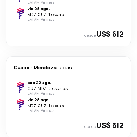
LATAM Airlines
vie 28 ago.
MDZ
-
CUZ
·
1 escala
LATAM Airlines
US$ 612
desde
Cusco
-
Mendoza
7 días
sáb 22 ago.
CUZ
-
MDZ
·
2 escalas
LATAM Airlines
vie 28 ago.
MDZ
-
CUZ
·
1 escala
LATAM Airlines
US$ 612
desde