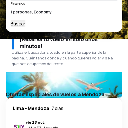
Pasajeros
Buscar
¡Reserva tu vuelo en solo unos
minutos!
Utiliza el buscador situado en la parte superior de la
página. Cuéntanos dónde y cuándo quieres volar y deja
que nos ocupemos del resto.
Ofertas especiales de vuelos a Mendoza
Lima
-
Mendoza
7 días
vie 23 oct.
LIM
-
MDZ
·
1 escala