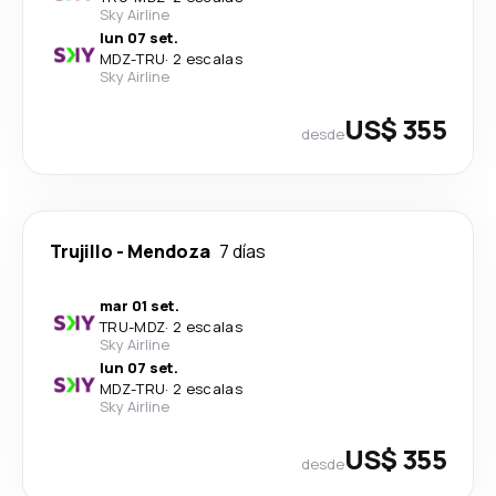
Sky Airline
lun 07 set.
MDZ
-
TRU
·
2 escalas
Sky Airline
US$ 355
desde
Trujillo
-
Mendoza
7 días
mar 01 set.
TRU
-
MDZ
·
2 escalas
Sky Airline
lun 07 set.
MDZ
-
TRU
·
2 escalas
Sky Airline
US$ 355
desde