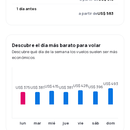
1 día antes
a partir de
US$ 583
Descubre el día más barato para volar
Descubre qué día de la semana los vuelos suelen ser más
económicos.
US$ 493
US$ 428
US$ 415
US$ 396
US$ 381
US$ 381
US$ 375
lun
mar
mié
jue
vie
sáb
dom