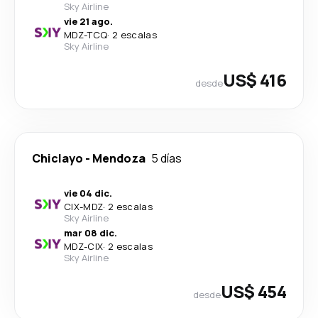
Sky Airline
vie 21 ago.
MDZ
-
TCQ
·
2 escalas
Sky Airline
US$ 416
desde
Chiclayo
-
Mendoza
5 días
vie 04 dic.
CIX
-
MDZ
·
2 escalas
Sky Airline
mar 08 dic.
MDZ
-
CIX
·
2 escalas
Sky Airline
US$ 454
desde