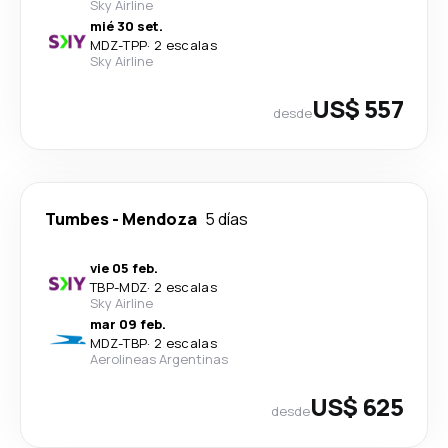
Sky Airline
mié 30 set.
MDZ
-
TPP
·
2 escalas
Sky Airline
US$ 557
desde
Tumbes
-
Mendoza
5 días
vie 05 feb.
TBP
-
MDZ
·
2 escalas
Sky Airline
mar 09 feb.
MDZ
-
TBP
·
2 escalas
Aerolineas Argentinas
US$ 625
desde