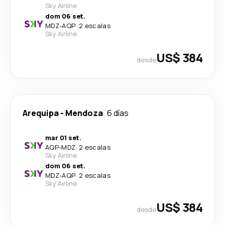
Sky Airline
dom 06 set.
MDZ
-
AQP
·
2 escalas
Sky Airline
US$ 384
desde
Arequipa
-
Mendoza
6 días
mar 01 set.
AQP
-
MDZ
·
2 escalas
Sky Airline
dom 06 set.
MDZ
-
AQP
·
2 escalas
Sky Airline
US$ 384
desde