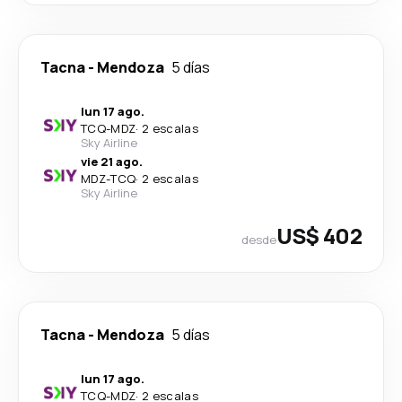
Tacna
-
Mendoza
5 días
lun 17 ago.
TCQ
-
MDZ
·
2 escalas
Sky Airline
vie 21 ago.
MDZ
-
TCQ
·
2 escalas
Sky Airline
US$ 402
desde
Tacna
-
Mendoza
5 días
lun 17 ago.
TCQ
-
MDZ
·
2 escalas