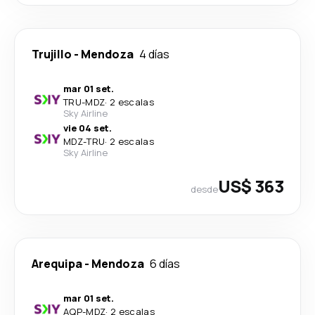
Trujillo
-
Mendoza
4 días
mar 01 set.
TRU
-
MDZ
·
2 escalas
Sky Airline
vie 04 set.
MDZ
-
TRU
·
2 escalas
Sky Airline
US$ 363
desde
Arequipa
-
Mendoza
6 días
mar 01 set.
AQP
-
MDZ
·
2 escalas