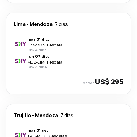
Lima
-
Mendoza
7 días
mar 01 dic.
LIM
-
MDZ
·
1 escala
Sky Airline
lun 07 dic.
MDZ
-
LIM
·
1 escala
Sky Airline
US$ 295
desde
Trujillo
-
Mendoza
7 días
mar 01 set.
TRU
-
MDZ
·
2 escalas