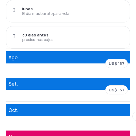
lunes
El día más barato para volar
30 días antes
precios más bajos
Ago.
US$ 157
Set.
US$ 157
Oct.