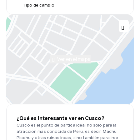
Tipo de cambio
Ver en el mapa
¿Qué es interesante ver en Cusco?
Cusco es el punto de partida ideal no solo para la
atracción más conocida de Perú, es decir, Machu
Picchu y otras ruinas incas, sino también para irse