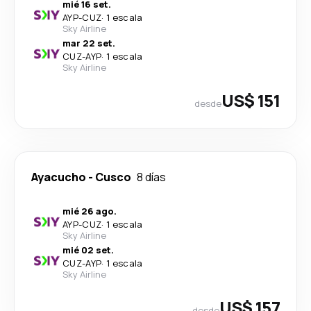
mié 16 set.
AYP
-
CUZ
·
1 escala
Sky Airline
mar 22 set.
CUZ
-
AYP
·
1 escala
Sky Airline
US$ 151
desde
Ayacucho
-
Cusco
8 días
mié 26 ago.
AYP
-
CUZ
·
1 escala
Sky Airline
mié 02 set.
CUZ
-
AYP
·
1 escala
Sky Airline
US$ 157
desde