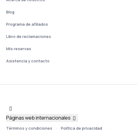
Blog
Programa de afiliados
Libro de reclamaciones
Mis reservas
Asistencia y contacto
Páginas web internacionales
Términos y condiciones
Política de privacidad