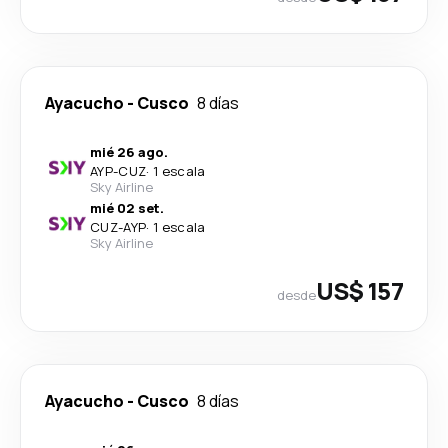
Ayacucho
-
Cusco
8 días
mié 26 ago.
AYP
-
CUZ
·
1 escala
Sky Airline
mié 02 set.
CUZ
-
AYP
·
1 escala
Sky Airline
US$ 157
desde
Ayacucho
-
Cusco
8 días