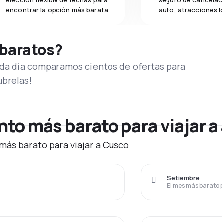
elección flexible de fechas para
seguro de cancelac
encontrar la opción más barata.
auto, atracciones l
 baratos?
Cada día comparamos cientos de ofertas para
úbrelas!
to más barato para viajar a
más barato para viajar a Cusco
Setiembre
El mes más barato 