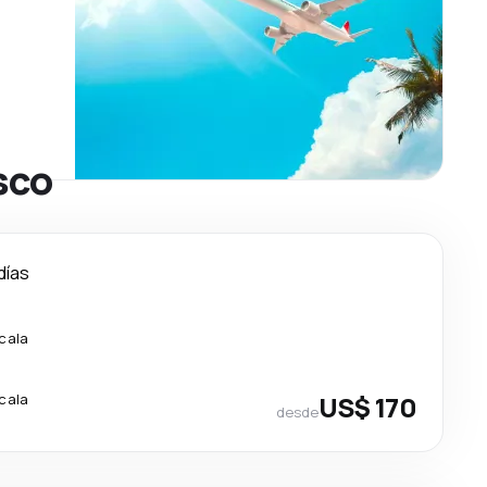
sco
días
scala
scala
US$ 170
desde