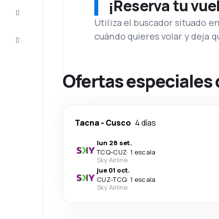
¡Reserva tu vue
Inspiración
y consejos
Utiliza el buscador situado e
cuándo quieres volar y deja 
Atención
al cliente
Ofertas especiales
Tacna
-
Cusco
4 días
lun 28 set.
TCQ
-
CUZ
·
1 escala
Sky Airline
jue 01 oct.
CUZ
-
TCQ
·
1 escala
Sky Airline