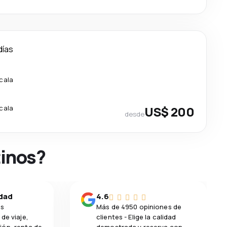
días
scala
scala
US$ 200
desde
tinos?
idad
4.6
os
Más de 4950 opiniones de
de viaje,
clientes - Elige la calidad