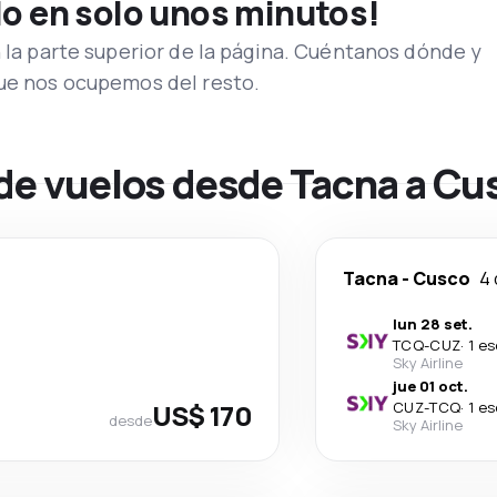
lo en solo unos minutos!
n la parte superior de la página. Cuéntanos dónde y
que nos ocupemos del resto.
 de vuelos desde Tacna a Cu
Tacna
-
Cusco
4 
lun 28 set.
TCQ
-
CUZ
·
1 e
Sky Airline
jue 01 oct.
US$ 170
CUZ
-
TCQ
·
1 e
desde
Sky Airline