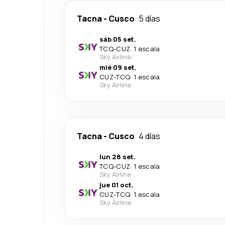
Tacna
-
Cusco
5 días
sáb 05 set.
TCQ
-
CUZ
·
1 escala
Sky Airline
mié 09 set.
CUZ
-
TCQ
·
1 escala
Sky Airline
Tacna
-
Cusco
4 días
lun 28 set.
TCQ
-
CUZ
·
1 escala
Sky Airline
jue 01 oct.
CUZ
-
TCQ
·
1 escala
Sky Airline