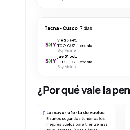
Tacna
-
Cusco
7 días
vie 25 set.
TCQ
-
CUZ
·
1 escala
Sky Airline
jue 01 oct.
CUZ
-
TCQ
·
1 escala
Sky Airline
¿Por qué vale la pe
La mayor oferta de vuelos
En unos segundos tenemos los
mejores vuelos para ti entre más