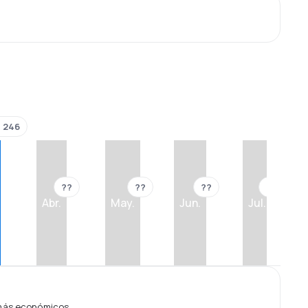
 246
??
??
??
??
Abr.
May.
Jun.
Jul.
 más económicos.