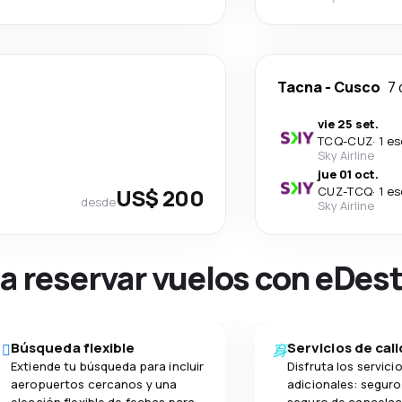
Tacna
-
Cusco
7 
vie 25 set.
TCQ
-
CUZ
·
1 e
Sky Airline
jue 01 oct.
US$ 200
CUZ
-
TCQ
·
1 e
desde
Sky Airline
na reservar vuelos con eDes
Búsqueda flexible
Servicios de cal
Extiende tu búsqueda para incluir
Disfruta los servici
aeropuertos cercanos y una
adicionales: seguro 