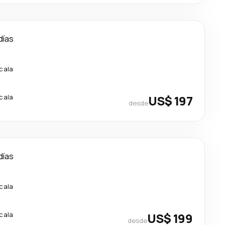
días
scala
scala
US$ 197
desde
días
scala
scala
US$ 199
desde