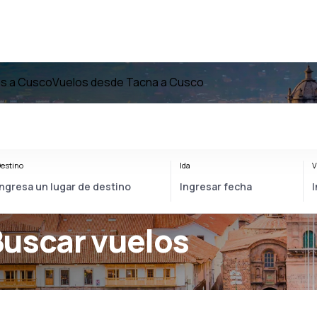
os a Cusco
Vuelos desde Tacna a Cusco
estino
Ida
V
Buscar vuelos