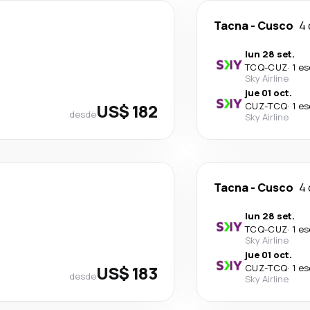
Tacna
-
Cusco
4 
lun 28 set.
TCQ
-
CUZ
·
1 e
Sky Airline
jue 01 oct.
US$ 182
CUZ
-
TCQ
·
1 e
desde
Sky Airline
Tacna
-
Cusco
4 
lun 28 set.
TCQ
-
CUZ
·
1 e
Sky Airline
jue 01 oct.
US$ 183
CUZ
-
TCQ
·
1 e
desde
Sky Airline