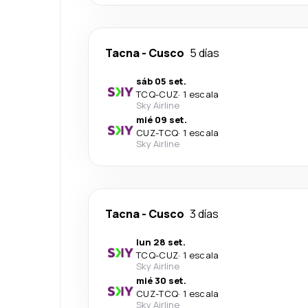
Tacna
-
Cusco
5 días
sáb 05 set.
TCQ
-
CUZ
·
1 escala
Sky Airline
mié 09 set.
CUZ
-
TCQ
·
1 escala
Sky Airline
Tacna
-
Cusco
3 días
lun 28 set.
TCQ
-
CUZ
·
1 escala
Sky Airline
mié 30 set.
CUZ
-
TCQ
·
1 escala
Sky Airline