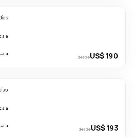
días
scala
scala
US$ 190
desde
días
scala
scala
US$ 193
desde