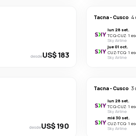
Tacna
-
Cusco
4 
lun 28 set.
TCQ
-
CUZ
·
1 e
Sky Airline
jue 01 oct.
US$ 183
CUZ
-
TCQ
·
1 e
desde
Sky Airline
Tacna
-
Cusco
3 
lun 28 set.
TCQ
-
CUZ
·
1 e
Sky Airline
mié 30 set.
US$ 190
CUZ
-
TCQ
·
1 e
desde
Sky Airline