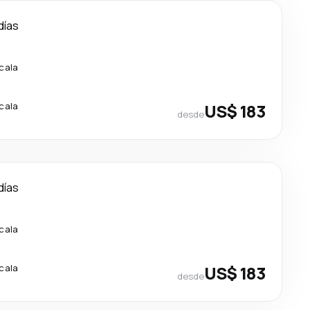
días
scala
scala
US$ 183
desde
días
scala
scala
US$ 183
desde