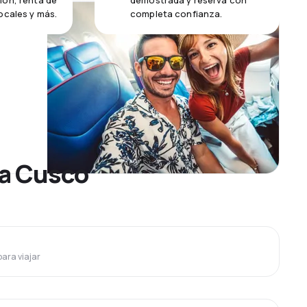
ión, renta de
demostrada y reserva con
ocales y más.
completa confianza.
 a Cusco
para viajar