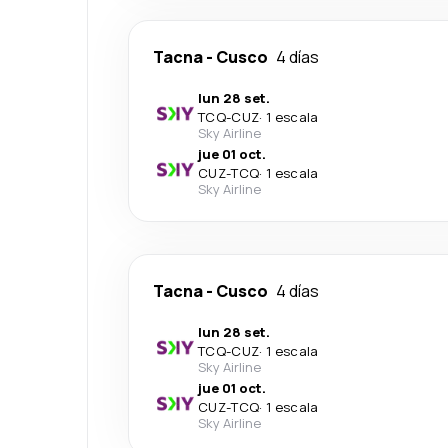
Tacna
-
Cusco
4 días
lun 28 set.
TCQ
-
CUZ
·
1 escala
Sky Airline
jue 01 oct.
CUZ
-
TCQ
·
1 escala
Sky Airline
Tacna
-
Cusco
4 días
lun 28 set.
TCQ
-
CUZ
·
1 escala
Sky Airline
jue 01 oct.
CUZ
-
TCQ
·
1 escala
Sky Airline