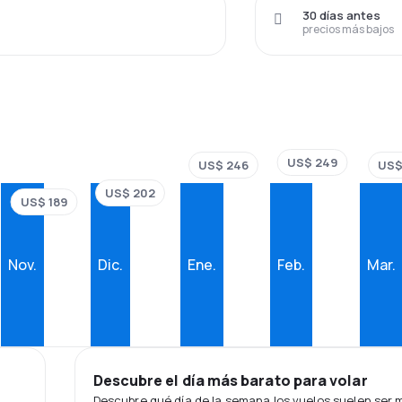
30 días antes
precios más bajos
US$ 249
US$ 246
US$
US$ 202
US$ 189
Nov.
Dic.
Ene.
Feb.
Mar.
Descubre el día más barato para volar
Descubre qué día de la semana los vuelos suelen ser