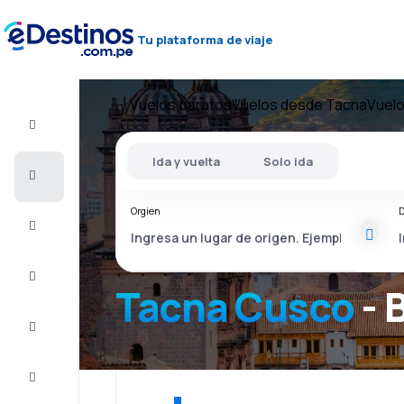
Tu plataforma de viaje
Vuelos baratos
Vuelos desde Tacna
Vuel
Vuelo+Hotel
Ida y vuelta
Solo ida
Vuelos
baratos
Orgien
D
Viajes
Alojamientos
Tacna Cusco
- 
Ofertas
Completa
el viaje