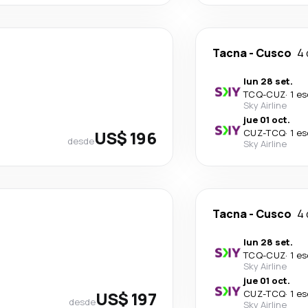
Tacna
-
Cusco
4 
lun 28 set.
TCQ
-
CUZ
·
1 e
Sky Airline
jue 01 oct.
US$ 196
CUZ
-
TCQ
·
1 e
desde
Sky Airline
Tacna
-
Cusco
4 
lun 28 set.
TCQ
-
CUZ
·
1 e
Sky Airline
jue 01 oct.
US$ 197
CUZ
-
TCQ
·
1 e
desde
Sky Airline