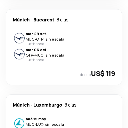
Múnich
-
Bucarest
8 días
mar 29 set.
MUC
-
OTP
·
sin escala
Lufthansa
mar 06 oct.
OTP
-
MUC
·
sin escala
Lufthansa
US$ 119
desde
Múnich
-
Luxemburgo
8 días
mié 12 may.
MUC
-
LUX
·
sin escala