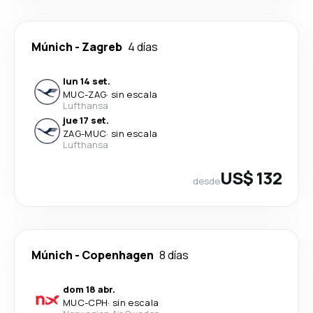
Múnich
-
Zagreb
4 días
lun 14 set.
MUC
-
ZAG
·
sin escala
Lufthansa
jue 17 set.
ZAG
-
MUC
·
sin escala
Lufthansa
US$ 132
desde
Múnich
-
Copenhagen
8 días
dom 18 abr.
MUC
-
CPH
·
sin escala