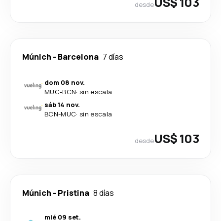
US$ 103
desde
Múnich
-
Barcelona
7 días
dom 08 nov.
MUC
-
BCN
·
sin escala
sáb 14 nov.
BCN
-
MUC
·
sin escala
US$ 103
desde
Múnich
-
Pristina
8 días
mié 09 set.