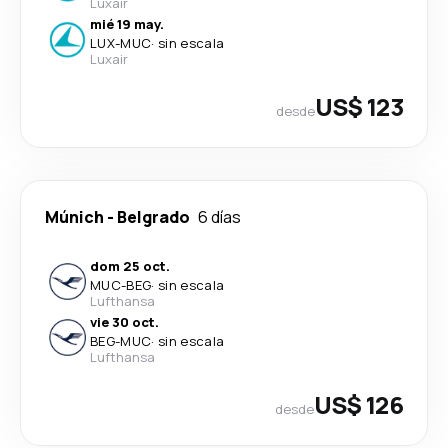
Luxair
mié 19 may.
LUX
-
MUC
·
sin escala
Luxair
US$ 123
desde
Múnich
-
Belgrado
6 días
dom 25 oct.
MUC
-
BEG
·
sin escala
Lufthansa
vie 30 oct.
BEG
-
MUC
·
sin escala
Lufthansa
US$ 126
desde