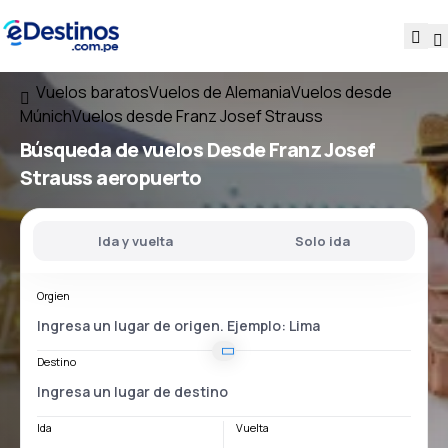
Vuelos baratos
Vuelos de Alemania
Vuelos desde
Múnich
Vuelos desde Franz Josef Strauss
Búsqueda de vuelos
Desde
Franz Josef
Strauss
aeropuerto
Ida y vuelta
Solo ida
Orgien
Destino
Ida
Vuelta