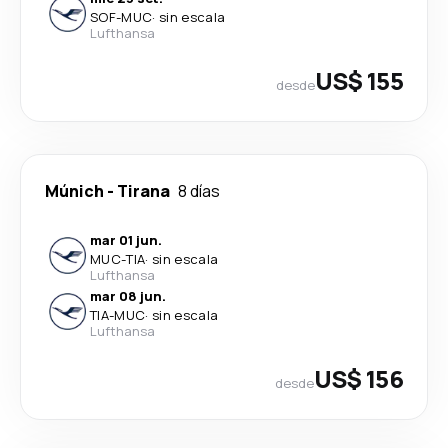
SOF
-
MUC
·
sin escala
Lufthansa
US$ 155
desde
Múnich
-
Tirana
8 días
mar 01 jun.
MUC
-
TIA
·
sin escala
Lufthansa
mar 08 jun.
TIA
-
MUC
·
sin escala
Lufthansa
US$ 156
desde