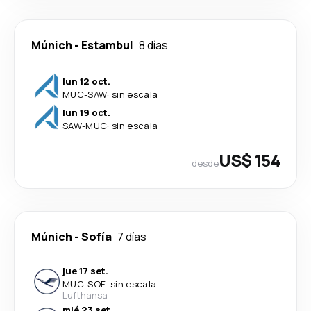
Múnich
-
Estambul
8 días
lun 12 oct.
MUC
-
SAW
·
sin escala
lun 19 oct.
SAW
-
MUC
·
sin escala
US$ 154
desde
Múnich
-
Sofía
7 días
jue 17 set.
MUC
-
SOF
·
sin escala
Lufthansa
mié 23 set.