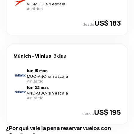
VIE
-
MUC
·
sin escala
Austrian
US$ 183
desde
Múnich
-
Vilnius
8 días
lun 15 mar.
MUC
-
VNO
·
sin escala
Air Baltic
lun 22 mar.
VNO
-
MUC
·
sin escala
Air Baltic
US$ 195
desde
¿Por qué vale la pena reservar vuelos con