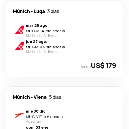
Múnich
-
Luqa
3 días
mar 25 ago.
MUC
-
MLA
·
sin escala
KM Malta Airlines
jue 27 ago.
MLA
-
MUC
·
sin escala
KM Malta Airlines
US$ 179
desde
Múnich
-
Viena
5 días
mié 30 dic.
MUC
-
VIE
·
sin escala
Austrian
dom 03 ene.