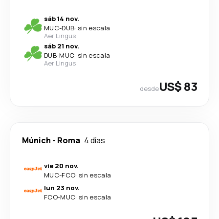
sáb 14 nov.
MUC
-
DUB
·
sin escala
Aer Lingus
sáb 21 nov.
DUB
-
MUC
·
sin escala
Aer Lingus
US$ 83
desde
Múnich
-
Roma
4 días
vie 20 nov.
MUC
-
FCO
·
sin escala
lun 23 nov.
FCO
-
MUC
·
sin escala