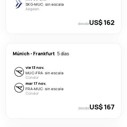
SKG
-
MUC
·
sin escala
Aegean
US$ 162
desde
Múnich
-
Frankfurt
5 días
vie 13 nov.
MUC
-
FRA
·
sin escala
Condor
mar 17 nov.
FRA
-
MUC
·
sin escala
Condor
US$ 167
desde