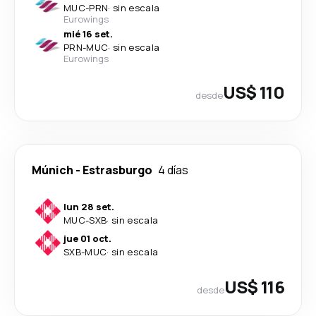
MUC
-
PRN
·
sin escala
Eurowings
mié 16 set.
PRN
-
MUC
·
sin escala
Eurowings
US$ 110
desde
Múnich
-
Estrasburgo
4 días
lun 28 set.
MUC
-
SXB
·
sin escala
jue 01 oct.
SXB
-
MUC
·
sin escala
US$ 116
desde