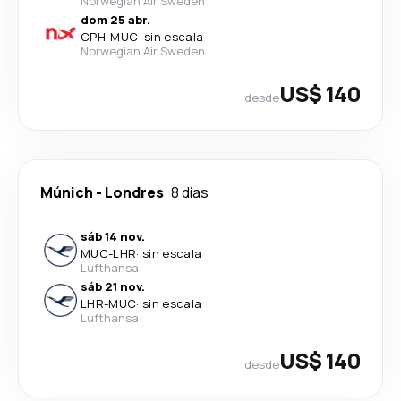
Norwegian Air Sweden
dom 25 abr.
CPH
-
MUC
·
sin escala
Norwegian Air Sweden
US$ 140
desde
Múnich
-
Londres
8 días
sáb 14 nov.
MUC
-
LHR
·
sin escala
Lufthansa
sáb 21 nov.
LHR
-
MUC
·
sin escala
Lufthansa
US$ 140
desde