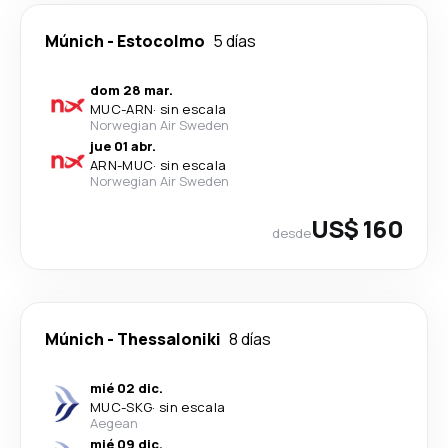
Múnich
-
Estocolmo
5 días
dom 28 mar.
MUC
-
ARN
·
sin escala
Norwegian Air Sweden
jue 01 abr.
ARN
-
MUC
·
sin escala
Norwegian Air Sweden
US$ 160
desde
Múnich
-
Thessaloniki
8 días
mié 02 dic.
MUC
-
SKG
·
sin escala
Aegean
mié 09 dic.