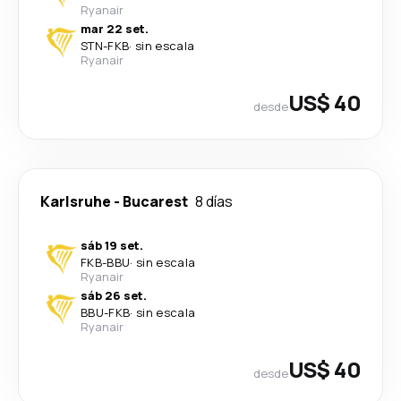
Ryanair
mar 22 set.
STN
-
FKB
·
sin escala
Ryanair
US$ 40
desde
Karlsruhe
-
Bucarest
8 días
sáb 19 set.
FKB
-
BBU
·
sin escala
Ryanair
sáb 26 set.
BBU
-
FKB
·
sin escala
Ryanair
US$ 40
desde