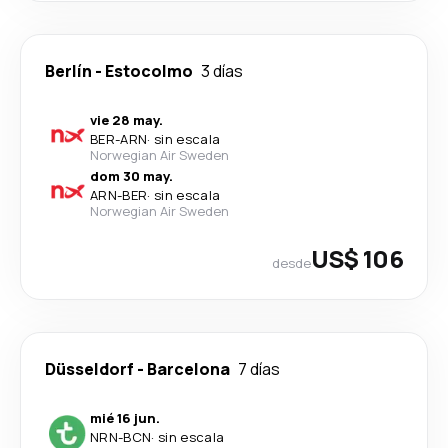
Berlín
-
Estocolmo
3 días
vie 28 may.
BER
-
ARN
·
sin escala
Norwegian Air Sweden
dom 30 may.
ARN
-
BER
·
sin escala
Norwegian Air Sweden
US$ 106
desde
Düsseldorf
-
Barcelona
7 días
mié 16 jun.
NRN
-
BCN
·
sin escala