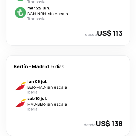
Transavia
mar 22 jun.
BCN
-
NRN
·
sin escala
Transavia
US$ 113
desde
Berlín
-
Madrid
6 días
lun 05 jul.
BER
-
MAD
·
sin escala
Iberia
sáb 10 jul.
MAD
-
BER
·
sin escala
Iberia
US$ 138
desde