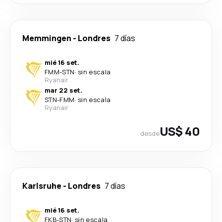
Memmingen
-
Londres
7 días
mié 16 set.
FMM
-
STN
·
sin escala
Ryanair
mar 22 set.
STN
-
FMM
·
sin escala
Ryanair
US$ 40
desde
Karlsruhe
-
Londres
7 días
mié 16 set.
FKB
-
STN
·
sin escala