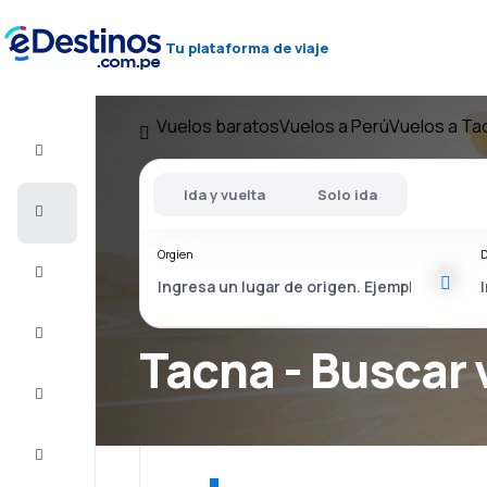
Tu plataforma de viaje
Vuelos baratos
Vuelos a Perú
Vuelos a Ta
Vuelo+Hotel
Ida y vuelta
Solo ida
Vuelos
baratos
Orgien
D
Viajes
Alojamientos
Tacna - Buscar 
Ofertas
Completa
el viaje