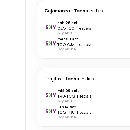
Cajamarca
-
Tacna
4 días
sáb 26 set.
CJA
-
TCQ
·
1 escala
Sky Airline
mar 29 set.
TCQ
-
CJA
·
1 escala
Sky Airline
Trujillo
-
Tacna
6 días
mié 09 set.
TRU
-
TCQ
·
1 escala
Sky Airline
lun 14 set.
TCQ
-
TRU
·
1 escala
Sky Airline