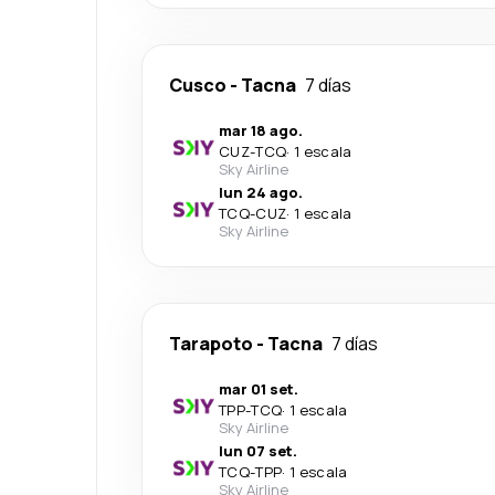
Cusco
-
Tacna
7 días
mar 18 ago.
CUZ
-
TCQ
·
1 escala
Sky Airline
lun 24 ago.
TCQ
-
CUZ
·
1 escala
Sky Airline
Tarapoto
-
Tacna
7 días
mar 01 set.
TPP
-
TCQ
·
1 escala
Sky Airline
lun 07 set.
TCQ
-
TPP
·
1 escala
Sky Airline