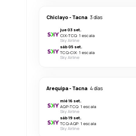
Chiclayo
-
Tacna
3 días
jue 03 set.
CIX
-
TCQ
·
1 escala
Sky Airline
sáb 05 set.
TCQ
-
CIX
·
1 escala
Sky Airline
Arequipa
-
Tacna
4 días
mié 16 set.
AQP
-
TCQ
·
1 escala
Sky Airline
sáb 19 set.
TCQ
-
AQP
·
1 escala
Sky Airline