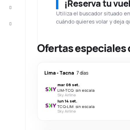
¡Reserva tu vue
Inspiración
y consejos
Utiliza el buscador situado e
cuándo quieres volar y deja 
Atención
al cliente
Ofertas especiales 
Lima
-
Tacna
7 días
mar 08 set.
LIM
-
TCQ
·
sin escala
Sky Airline
lun 14 set.
TCQ
-
LIM
·
sin escala
Sky Airline