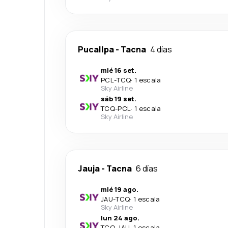
Pucallpa
-
Tacna
4 días
mié 16 set.
PCL
-
TCQ
·
1 escala
Sky Airline
sáb 19 set.
TCQ
-
PCL
·
1 escala
Sky Airline
Jauja
-
Tacna
6 días
mié 19 ago.
JAU
-
TCQ
·
1 escala
Sky Airline
lun 24 ago.
TCQ
-
JAU
·
1 escala