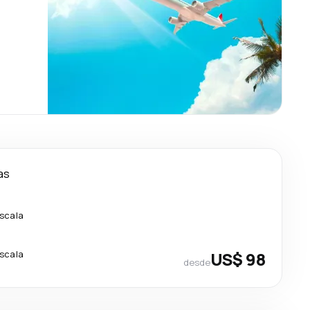
as
escala
escala
US$ 98
desde