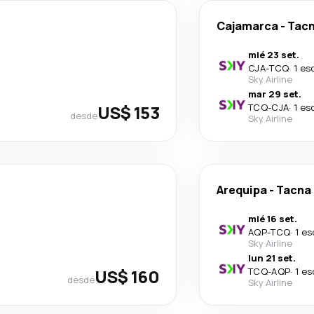
Cajamarca
-
Tac
mié 23 set.
CJA
-
TCQ
·
1 es
Sky Airline
mar 29 set.
US$ 153
TCQ
-
CJA
·
1 es
desde
Sky Airline
Arequipa
-
Tacna
mié 16 set.
AQP
-
TCQ
·
1 es
Sky Airline
lun 21 set.
US$ 160
TCQ
-
AQP
·
1 es
desde
Sky Airline