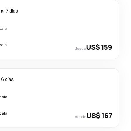
na
7 días
cala
cala
US$ 159
desde
6 días
cala
cala
US$ 167
desde