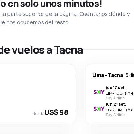
lo en solo unos minutos!
n la parte superior de la página. Cuéntanos dónde y
que nos ocupemos del resto.
de vuelos a Tacna
Lima
-
Tacna
5 dí
jue 17 set.
LIM
-
TCQ
·
sin 
Sky Airline
lun 21 set.
US$ 98
TCQ
-
LIM
·
sin 
desde
Sky Airline