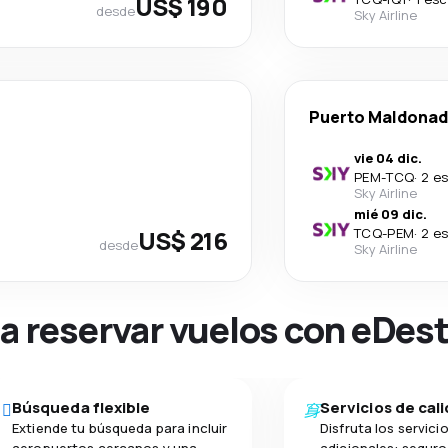
US$ 190
desde
Sky Airline
Puerto Maldona
vie 04 dic.
PEM
-
TCQ
·
2 e
Sky Airline
mié 09 dic.
US$ 216
TCQ
-
PEM
·
2 e
desde
Sky Airline
na reservar vuelos con eDes
Búsqueda flexible
Servicios de cal
Extiende tu búsqueda para incluir
Disfruta los servici