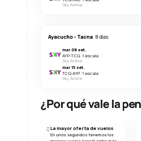
Sky Airline
Ayacucho
-
Tacna
8 días
mar 08 set.
AYP
-
TCQ
·
1 escala
Sky Airline
mar 15 set.
TCQ
-
AYP
·
1 escala
Sky Airline
¿Por qué vale la pe
La mayor oferta de vuelos
En unos segundos tenemos los