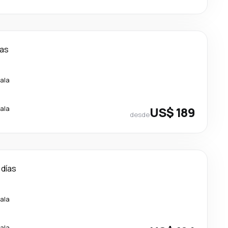
ías
ala
ala
US$ 189
desde
 días
ala
ala