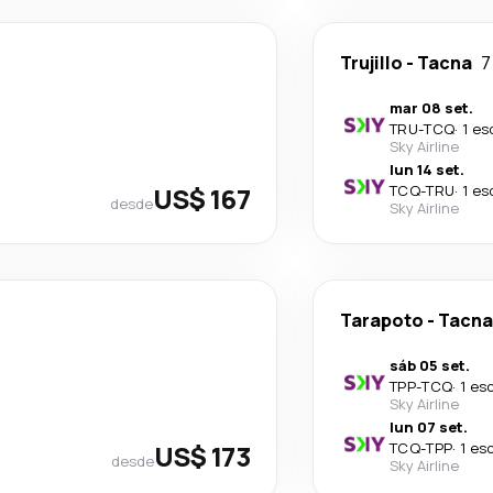
Trujillo
-
Tacna
7
mar 08 set.
TRU
-
TCQ
·
1 es
Sky Airline
lun 14 set.
US$ 167
TCQ
-
TRU
·
1 es
desde
Sky Airline
Tarapoto
-
Tacna
sáb 05 set.
TPP
-
TCQ
·
1 es
Sky Airline
lun 07 set.
US$ 173
TCQ
-
TPP
·
1 es
desde
Sky Airline