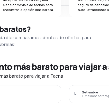
aeropuertos cercanos y una
adicionales: seguro 
elección flexible de fechas para
seguro de cancelac
encontrar la opción más barata.
auto, atracciones l
 baratos?
Cada día comparamos cientos de ofertas para
úbrelas!
o más barato para viajar a
más barato para viajar a Tacna
Setiembre
El mes más barato 