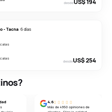
US$ 194
desde
do
-
Tacna
6 días
scalas
scalas
US$ 254
desde
tinos?
idad
4.6
os
Más de 4950 opiniones de