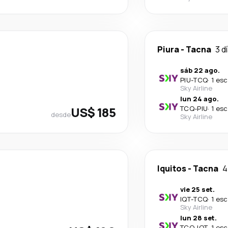
Piura
-
Tacna
3 d
sáb 22 ago.
PIU
-
TCQ
·
1 esc
Sky Airline
lun 24 ago.
US$ 185
TCQ
-
PIU
·
1 esc
desde
Sky Airline
Iquitos
-
Tacna
4
vie 25 set.
IQT
-
TCQ
·
1 esc
Sky Airline
lun 28 set.
TCQ
-
IQT
·
1 esc