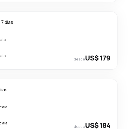
7 días
cala
cala
US$ 179
desde
días
scala
scala
US$ 184
desde