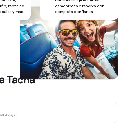
de viaje,
clientes - Elige la calidad
ión, renta de
demostrada y reserva con
ocales y más.
completa confianza.
 a Tacna
para viajar