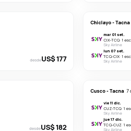
Chiclayo
-
Tacna
mar 01 set.
CIX
-
TCQ
·
1 es
Sky Airline
lun 07 set.
US$ 177
TCQ
-
CIX
·
1 es
desde
Sky Airline
Cusco
-
Tacna
7 
vie 11 dic.
CUZ
-
TCQ
·
1 e
Sky Airline
jue 17 dic.
US$ 182
TCQ
-
CUZ
·
1 e
desde
Sky Airline