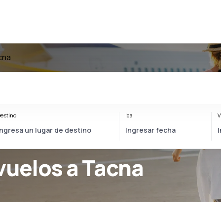
cna
estino
Ida
V
vuelos a Tacna