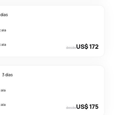
 días
cala
cala
US$ 172
desde
3 días
cala
cala
US$ 175
desde