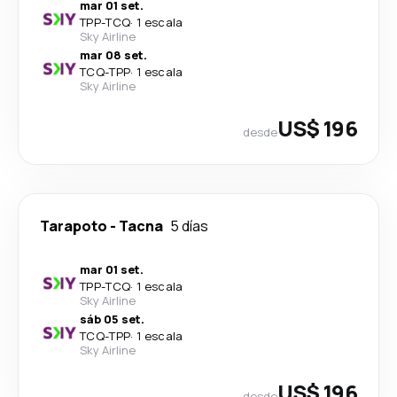
mar 01 set.
TPP
-
TCQ
·
1 escala
Sky Airline
mar 08 set.
TCQ
-
TPP
·
1 escala
Sky Airline
US$ 196
desde
Tarapoto
-
Tacna
5 días
mar 01 set.
TPP
-
TCQ
·
1 escala
Sky Airline
sáb 05 set.
TCQ
-
TPP
·
1 escala
Sky Airline
US$ 196
desde