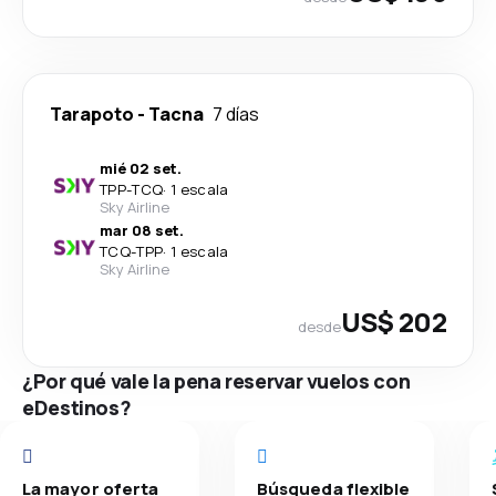
Tarapoto
-
Tacna
7 días
mié 02 set.
TPP
-
TCQ
·
1 escala
Sky Airline
mar 08 set.
TCQ
-
TPP
·
1 escala
Sky Airline
US$ 202
desde
¿Por qué vale la pena reservar vuelos con
eDestinos?
La mayor oferta
Búsqueda flexible