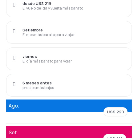
desde US$ 219
El vuelo de ida y vuelta más barato
Setiembre
El mes más barato para viajar
viernes
El día más barato para volar
6 meses antes
precios más bajos
Ago.
US$ 220
Set.