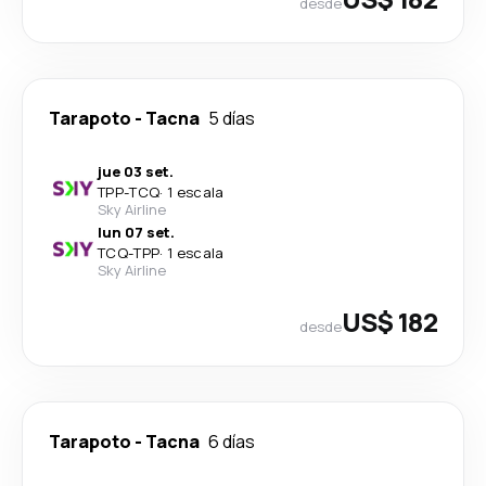
desde
Tarapoto
-
Tacna
5 días
jue 03 set.
TPP
-
TCQ
·
1 escala
Sky Airline
lun 07 set.
TCQ
-
TPP
·
1 escala
Sky Airline
US$ 182
desde
Tarapoto
-
Tacna
6 días