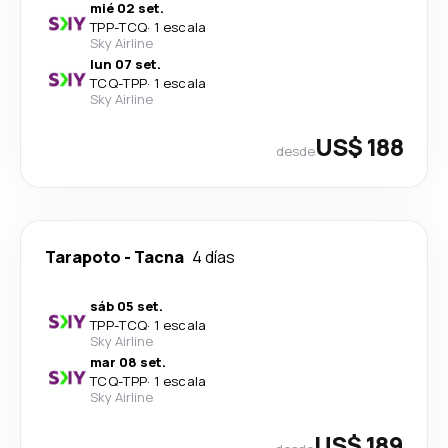
mié 02 set.
TPP
-
TCQ
·
1 escala
Sky Airline
lun 07 set.
TCQ
-
TPP
·
1 escala
Sky Airline
US$ 188
desde
Tarapoto
-
Tacna
4 días
sáb 05 set.
TPP
-
TCQ
·
1 escala
Sky Airline
mar 08 set.
TCQ
-
TPP
·
1 escala
Sky Airline
US$ 189