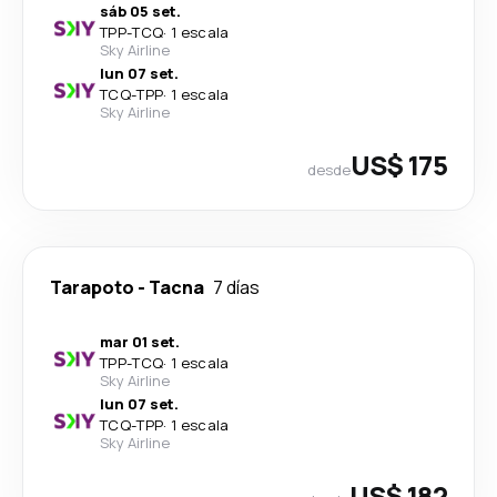
sáb 05 set.
TPP
-
TCQ
·
1 escala
Sky Airline
lun 07 set.
TCQ
-
TPP
·
1 escala
Sky Airline
US$ 175
desde
Tarapoto
-
Tacna
7 días
mar 01 set.
TPP
-
TCQ
·
1 escala
Sky Airline
lun 07 set.
TCQ
-
TPP
·
1 escala
Sky Airline
US$ 182