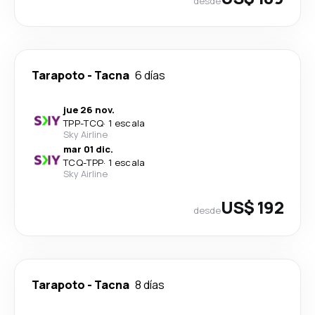
desde
Tarapoto
-
Tacna
6 días
jue 26 nov.
TPP
-
TCQ
·
1 escala
Sky Airline
mar 01 dic.
TCQ
-
TPP
·
1 escala
Sky Airline
US$ 192
desde
Tarapoto
-
Tacna
8 días