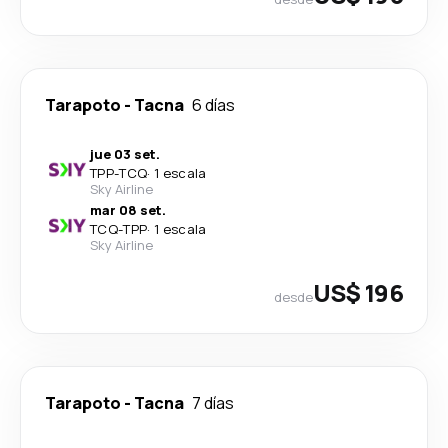
Tarapoto
-
Tacna
6 días
jue 03 set.
TPP
-
TCQ
·
1 escala
Sky Airline
mar 08 set.
TCQ
-
TPP
·
1 escala
Sky Airline
US$ 196
desde
Tarapoto
-
Tacna
7 días