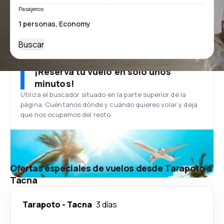
Pasajeros
Buscar
¡Reserva tu vuelo en solo unos
minutos!
Utiliza el buscador situado en la parte superior de la
página. Cuéntanos dónde y cuándo quieres volar y deja
que nos ocupemos del resto.
Ofertas especiales de vuelos desde Tarapoto a
Tacna
Tarapoto
-
Tacna
3 días