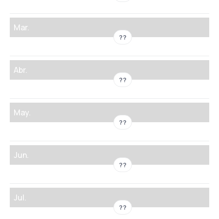
Mar.
??
Abr.
??
May.
??
Jun.
??
Jul.
??