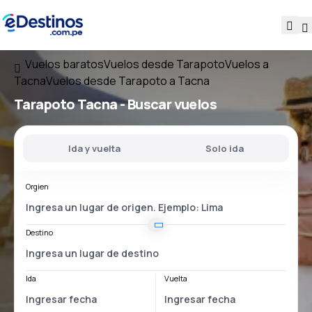
Vuelos baratos
Vuelos desde Tarapoto
Vuelos a
Tacna
Vuelos desde Tarapoto a Tacna
Tarapoto Tacna
- Buscar vuelos
Ida y vuelta
Solo ida
Orgien
Destino
Ida
Vuelta